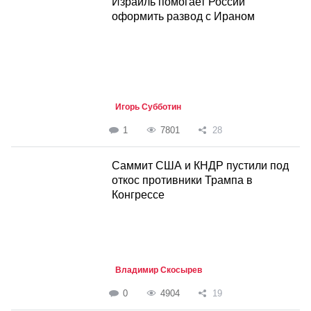
Израиль помогает России
оформить развод с Ираном
Игорь Субботин
1
7801
28
Саммит США и КНДР пустили под
откос противники Трампа в
Конгрессе
Владимир Скосырев
0
4904
19