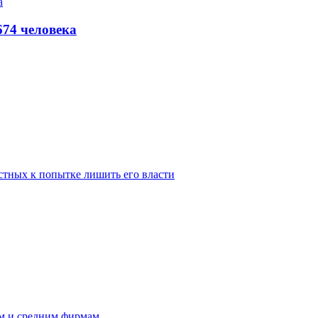
674 человека
стных к попытке лишить его власти
им и средним фирмам