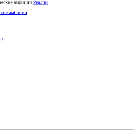
Реалии
ские амбиции
ах