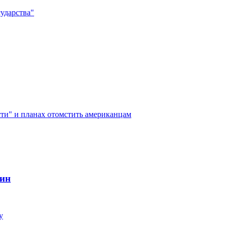
ударства"
сти" и планах отомстить американцам
кин
у