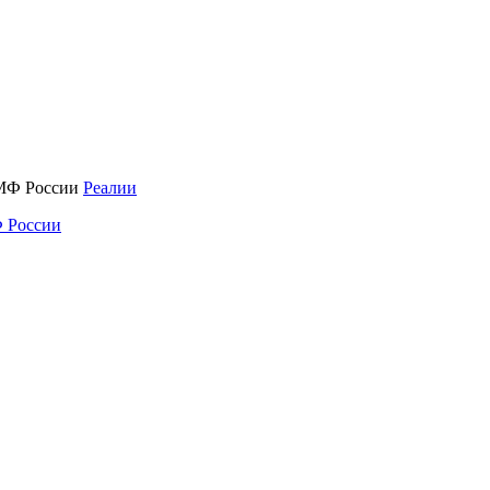
Реалии
 России