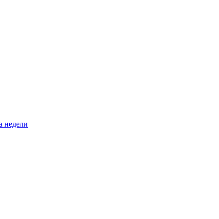
а недели