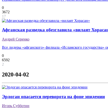
0
3672
17
Афганская разведка обезглавила «вилаят Хораса
Андрей Серенко
Все лидеры «афганского» филиала «Исламского государства» ок
0
6592
2
2020-04-02
Эрдоган опасается переворота на фоне эпидемии
Игорь Субботин