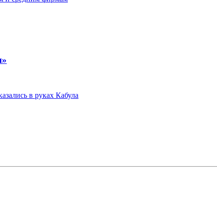
н»
азались в руках Кабула