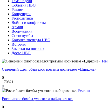
Тема недели
События НВО
Реалии
Концепции
Геополитика
Войны и конфликты
Армии
Вооружения
Спецслужбы
Колонка эксперта НВО
История
Заметки на погонах
Досье НВО
Тем
Северный флот обзавелся третьим носителем «Циркона»
0
170821
8
Реалии
Российские бомбы умнеют и набирают вес
0