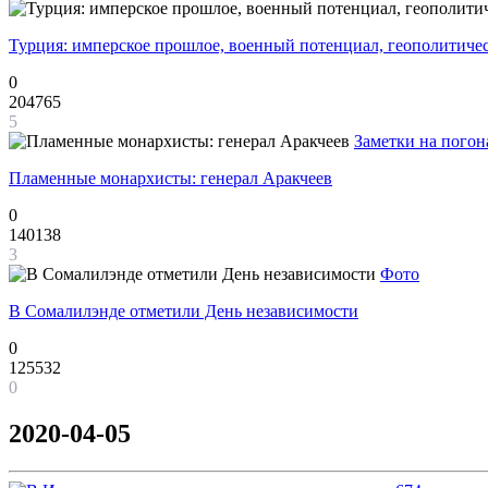
Турция: имперское прошлое, военный потенциал, геополитиче
0
204765
5
Заметки на погон
Пламенные монархисты: генерал Аракчеев
0
140138
3
Фото
В Сомалилэнде отметили День независимости
0
125532
0
2020-04-05