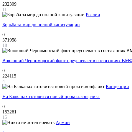
232309
11
Реалии
Борьба за мир до полной капитуляции
0
371958
18
Воюющий Черноморский флот преуспевает в состязаниях ВМФ
0
224115
4
Концепции
На Балканах готовится новый прокси-конфликт
0
153261
15
Армии