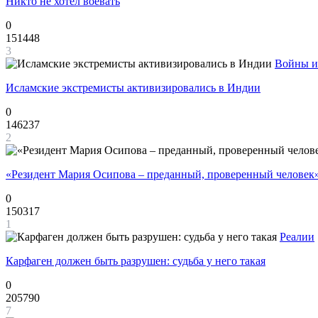
Никто не хотел воевать
0
151448
3
Войны и
Исламские экстремисты активизировались в Индии
0
146237
2
«Резидент Мария Осипова – преданный, проверенный человек
0
150317
1
Реалии
Карфаген должен быть разрушен: судьба у него такая
0
205790
7