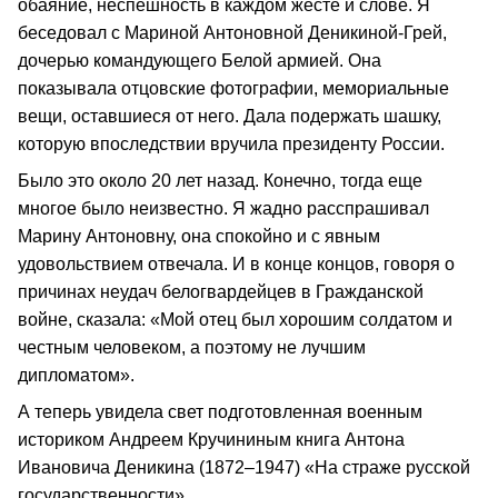
обаяние, неспешность в каждом жесте и слове. Я
беседовал с Мариной Антоновной Деникиной-Грей,
дочерью командующего Белой армией. Она
показывала отцовские фотографии, мемориальные
вещи, оставшиеся от него. Дала подержать шашку,
которую впоследствии вручила президенту России.
Было это около 20 лет назад. Конечно, тогда еще
многое было неизвестно. Я жадно расспрашивал
Марину Антоновну, она спокойно и с явным
удовольствием отвечала. И в конце концов, говоря о
причинах неудач белогвардейцев в Гражданской
войне, сказала: «Мой отец был хорошим солдатом и
честным человеком, а поэтому не лучшим
дипломатом».
А теперь увидела свет подготовленная военным
историком Андреем Кручининым книга Антона
Ивановича Деникина (1872–1947) «На страже русской
государственности».