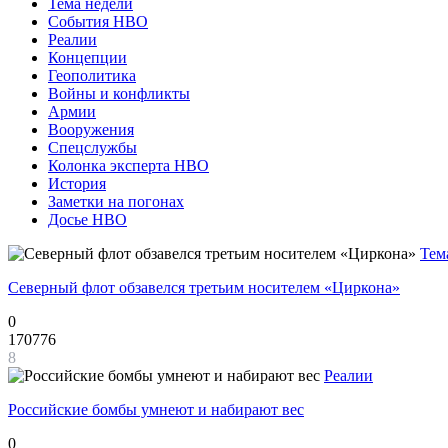
Тема недели
События НВО
Реалии
Концепции
Геополитика
Войны и конфликты
Армии
Вооружения
Спецслужбы
Колонка эксперта НВО
История
Заметки на погонах
Досье НВО
Тем
Северный флот обзавелся третьим носителем «Циркона»
0
170776
8
Реалии
Российские бомбы умнеют и набирают вес
0