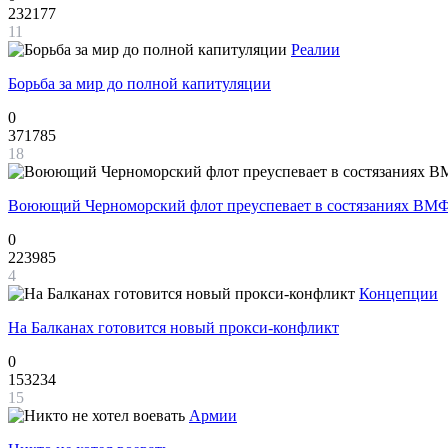
232177
11
Реалии
Борьба за мир до полной капитуляции
0
371785
18
Воюющий Черноморский флот преуспевает в состязаниях ВМФ
0
223985
4
Концепции
На Балканах готовится новый прокси-конфликт
0
153234
15
Армии