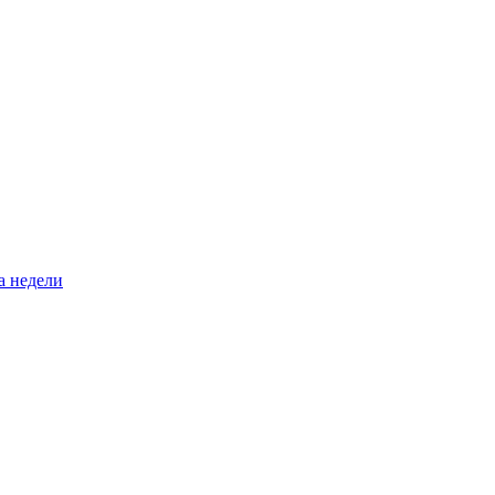
а недели