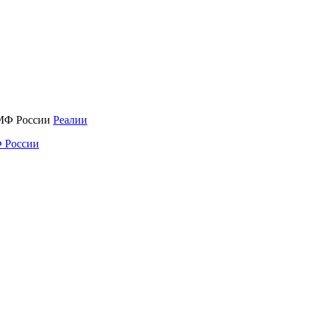
Реалии
 России