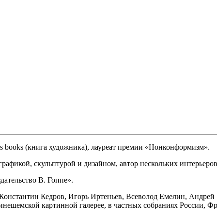
st's books (книга художника), лауреат премии «Нонконформизм».
 графикой, скульптурой и дизайном, автор нескольких интерьер
здательство В. Гоппе».
 Константин Кедров, Игорь Иртеньев, Всеволод Емелин, Андрей 
Кинешемской картинной галерее, в частных собраниях России,