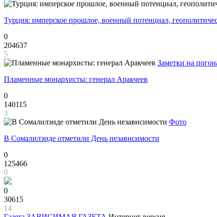
Турция: имперское прошлое, военный потенциал, геополитиче
0
204637
5
Заметки на погон
Пламенные монархисты: генерал Аракчеев
0
140115
3
Фото
В Сомалилэнде отметили День независимости
0
125466
0
0
30615
14
Газета
ЗАВИСИМАЯ ГАЗЕТА
Интернет-версия