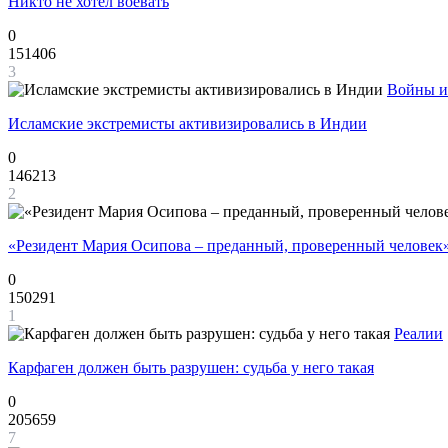
Никто не хотел воевать
0
151406
3
Войны и
Исламские экстремисты активизировались в Индии
0
146213
2
«Резидент Мария Осипова – преданный, проверенный человек
0
150291
1
Реалии
Карфаген должен быть разрушен: судьба у него такая
0
205659
7