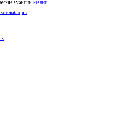
Реалии
ские амбиции
ах