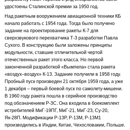
удостоены Сталинской премии за 1950 год.
Над ракетным вооружением авиационной техники КБ
начало работать с 1954 года. Тогда было получено
задание на проектирование ракеты К-7 для
сверхзвукового перехватчика Т-3 разработки Павла
Сухого. В конструкцию были заложены принципы
модульности, ставшие отличительной чертой
отечественных ракет этого класса. Но первой
законченной разработкой «Вымпела» стала ракета
«воздух–воздух» К-13. Задание получили в 1958 году.
Пробный пуск произведен 21 октября 1959 года, а уже
1 декабря – первый боевой пуск по самолету-мишени.
В 1960 году ракета пошла в серийное производство
под обозначением Р-3С. Она входила в боекомплект
истребителей МиГ-19ПГ, МиГ-21, МиГ-23, Су-20,
Як-28П. Модификации Р-13Р, Р-13М, Р-13М1
производились в Индии, Китае, Чехословакии, Польше.