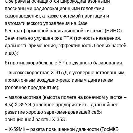
Обе ракеты оснащаются широкодиапазонными
пассивными радиолокационными головками
самонаведения, а также системой навигации и
автоматического управления на базе
бесплатформенной навигационной системы (БИНС).
Значительно улучшен ряд ТТХ (точность наведения,
дальность применения, эффективность боевых частей
и др.);
б) противокорабельные УР воздушного базирования:
– высокоскоростная Х-31АД с усовершенствованным
прямоточным воздушно-реактивным двигателем
(головное предприятие);
– маловысотная (высота полета на конечном участке –
4 м) Х-35УЭ (головное предприятие) – дальнейшее
развитие хорошо зарекомендовавшей себя
авиационной ракеты Х-35Э.
– Х-59МК – ракета повышенной дальности (ГосМКБ