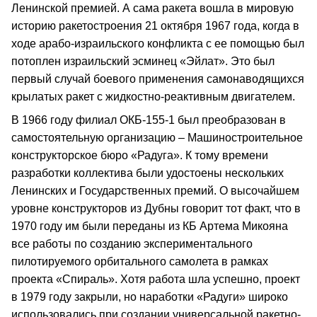
Ленинской премией. А сама ракета вошла в мировую
историю ракетостроения 21 октября 1967 года, когда в
ходе арабо-израильского конфликта с ее помощью был
потоплен израильский эсминец «Эйлат». Это был
первый случай боевого применения самонаводящихся
крылатых ракет с жидкостно-реактивным двигателем.
В 1966 году филиал ОКБ-155-1 был преобразован в
самостоятельную организацию – Машиностроительное
конструкторское бюро «Радуга». К тому времени
разработки коллектива были удостоены нескольких
Ленинских и Государственных премий. О высочайшем
уровне конструкторов из Дубны говорит тот факт, что в
1970 году им были переданы из КБ Артема Микояна
все работы по созданию экспериментального
пилотируемого орбитального самолета в рамках
проекта «Спираль». Хотя работа шла успешно, проект
в 1979 году закрыли, но наработки «Радуги» широко
использовались при создании универсальной ракетно-