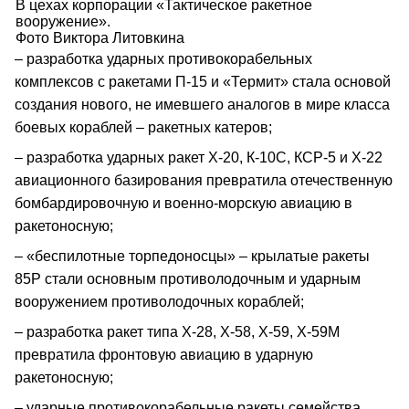
В цехах корпорации «Тактическое ракетное
вооружение».
Фото Виктора Литовкина
– разработка ударных противокорабельных
комплексов с ракетами П-15 и «Термит» стала основой
создания нового, не имевшего аналогов в мире класса
боевых кораблей – ракетных катеров;
– разработка ударных ракет Х-20, К-10С, КСР-5 и Х-22
авиационного базирования превратила отечественную
бомбардировочную и военно-морскую авиацию в
ракетоносную;
– «беспилотные торпедоносцы» – крылатые ракеты
85Р стали основным противолодочным и ударным
вооружением противолодочных кораблей;
– разработка ракет типа Х-28, Х-58, Х-59, Х-59М
превратила фронтовую авиацию в ударную
ракетоносную;
– ударные противокорабельные ракеты семейства