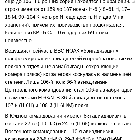
еще до 106 Н-6 ранних серий находятся на хранении. В
строю имеется от 159 до 187 новых Н-6 (48–61 Н, 17–
18 М, 90–104 К, четыре N; еще десять Н и два М на
хранении), причем их производство продолжается.
Количество КРВБ CJ-10 и ядерных БЧ к ним
неизвестно.
Ведущаяся сейчас в ВВС НОАК «бригадизация»
(расформирование авиадивизий и преобразование их
полков в отдельные авиабригады, сохраняющие
номера полков) «стратегов» коснулась в наименьшей
степени. Лишь 106-й полк 36-й авиадивизии
Центрального командования стал 106-й авиабригадой
с самолетами Н-6К/N. В 36-й авиадивизии остались
107-й (Н-6Н) и 108-й (Н-6Н/М) полки.
В Южном командовании имеется 8-я авиадивизия в
составе 22-го (Н-6Н/К) и 24-го (Н-6К) полков. В составе
Восточного командования – 10-я авиадивизия,
включающая 28-й (Н-6К), 29-й (Н-6Н) и 30-й (Н-6М)