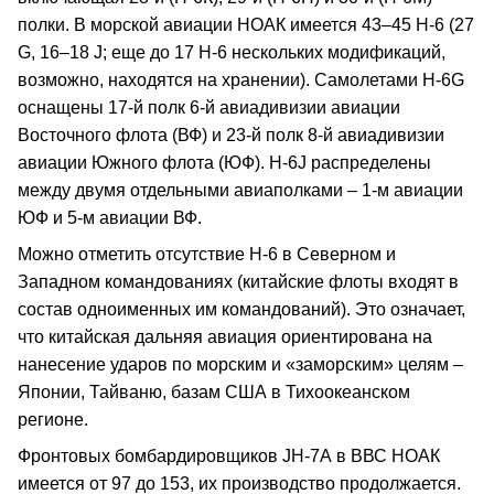
полки. В морской авиации НОАК имеется 43–45 Н-6 (27
G, 16–18 J; еще до 17 Н-6 нескольких модификаций,
возможно, находятся на хранении). Самолетами Н-6G
оснащены 17-й полк 6-й авиадивизии авиации
Восточного флота (ВФ) и 23-й полк 8-й авиадивизии
авиации Южного флота (ЮФ). Н-6J распределены
между двумя отдельными авиаполками – 1-м авиации
ЮФ и 5-м авиации ВФ.
Можно отметить отсутствие Н-6 в Северном и
Западном командованиях (китайские флоты входят в
состав одноименных им командований). Это означает,
что китайская дальняя авиация ориентирована на
нанесение ударов по морским и «заморским» целям –
Японии, Тайваню, базам США в Тихоокеанском
регионе.
Фронтовых бомбардировщиков JH-7А в ВВС НОАК
имеется от 97 до 153, их производство продолжается.