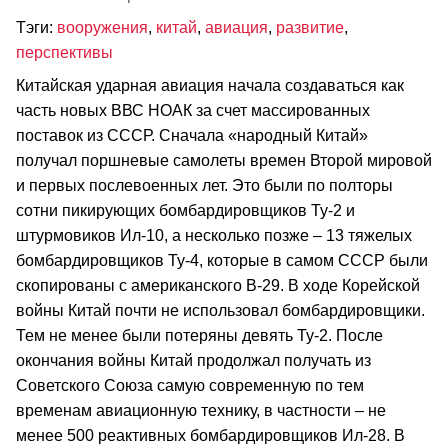
Тэги:
вооружения
,
китай
,
авиация
,
развитие
,
перспективы
Китайская ударная авиация начала создаваться как
часть новых ВВС НОАК за счет массированных
поставок из СССР. Сначала «народный Китай»
получал поршневые самолеты времен Второй мировой
и первых послевоенных лет. Это были по полторы
сотни пикирующих бомбардировщиков Ту-2 и
штурмовиков Ил-10, а несколько позже – 13 тяжелых
бомбардировщиков Ту-4, которые в самом СССР были
скопированы с американского В-29. В ходе Корейской
войны Китай почти не использовал бомбардировщики.
Тем не менее были потеряны девять Ту-2. После
окончания войны Китай продолжал получать из
Советского Союза самую современную по тем
временам авиационную технику, в частности – не
менее 500 реактивных бомбардировщиков Ил-28. В