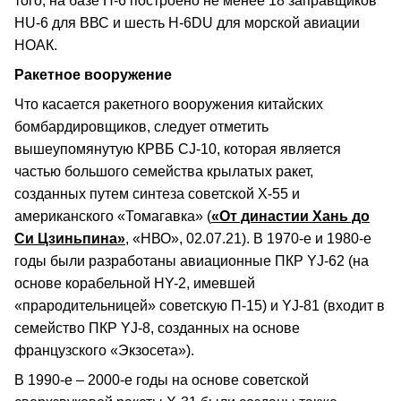
того, на базе Н-6 построено не менее 18 заправщиков
HU-6 для ВВС и шесть Н-6DU для морской авиации
НОАК.
Ракетное вооружение
Что касается ракетного вооружения китайских
бомбардировщиков, следует отметить
вышеупомянутую КРВБ CJ-10, которая является
частью большого семейства крылатых ракет,
созданных путем синтеза советской Х-55 и
американского «Томагавка» (
«От династии Хань до
Си Цзиньпина»
, «НВО», 02.07.21). В 1970-е и 1980-е
годы были разработаны авиационные ПКР YJ-62 (на
основе корабельной HY-2, имевшей
«прародительницей» советскую П-15) и YJ-81 (входит в
семейство ПКР YJ-8, созданных на основе
французского «Экзосета»).
В 1990-е – 2000-е годы на основе советской