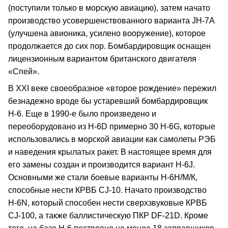
(поступили только в морскую авиацию), затем начато
производство усовершенствованного варианта JH-7А
(улучшена авионика, усилено вооружение), которое
продолжается до сих пор. Бомбардировщик оснащен
лицензионным вариантом британского двигателя
«Спей».
В ХХI веке своеобразное «второе рождение» пережил
безнадежно вроде бы устаревший бомбардировщик
Н-6. Еще в 1990-е было произведено и
переоборудовано из Н-6D примерно 30 Н-6G, которые
использовались в морской авиации как самолеты РЭБ
и наведения крылатых ракет. В настоящее время для
его замены создан и производится вариант Н-6J.
Основными же стали боевые варианты Н-6Н/М/К,
способные нести КРВБ CJ-10. Начато производство
Н-6N, который способен нести сверхзвуковые КРВБ
CJ-100, а также баллистическую ПКР DF-21D. Кроме