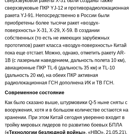
сверхзвуковой ракеты Х-31 были созданы также
сверхзвуковые ПКР YJ-12 и противорадиолокационная
ракета YJ-91. Непосредственно в России были
приобретены более тысячи ракет «воздух-
поверхность» Х-31, Х-29, Х-59. В создании
собственных (то есть не имеющих зарубежных
прототипов) ракет класса «воздух-поверхность» Китай
пока еще отстает. Можно, однако, отметить ракету АR-
1В (с лазерным наведением, дальность полета 10 км),
авиационные ПКР TL-6 (дальность 35 км) и TL-10
(дальность 20 км), на обеих ПКР активная
радиолокационная ГСН дополнена ИК и ТВ ГСН.
Современное состояние
Как было сказано выше, штурмовики Q-5 ныне сняты с
вооружения, хотя и в большом количестве остаются на
хранении. При этом Китай сегодня уверенно входит в
тройку мировых лидеров по развитию боевых БПЛА
(
«Технологии безлюдной войны»
, «НВО», 21.05.21),