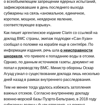
о всеобъемлющем запрещении ядерных испытаний,
зафиксировавшие в день последнего выхода
субмарины на связь «аномальное, единичное,
короткое, мощное, неядерное явление,
соответствующее взрыву».
Как пишет аргентинское издание Clarin со ссылкой на
доклад ВМС страны, экипаж подлодки «Сан-Хуан»
сообщал о поломке на корабле еще в сентябре. По
информации издания, речь шла
о неисправности
шноркеля
, что привело к попаданию воды в отсеки.
Однако, по данным источников газеты, документ не
попал к руководству ВМС. Министр обороны Оскар
Агуад узнал о существовании доклада лишь несколько
дней назад в рамках внутреннего расследования.
Тем не менее тогда удалось избежать затопления
важных отсеков. Согласно внутреннему докладу
военно-морской базы Пуэрто-Бельграно, в 2018 году
субмарину должны были отправить на ремонт.