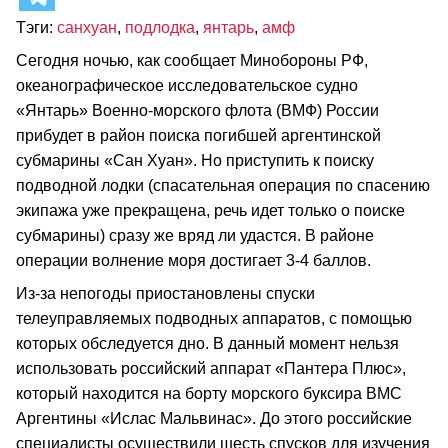
Тэги:
санхуан
,
подлодка
,
янтарь
,
амф
Сегодня ночью, как сообщает Минобороны РФ,
океанографическое исследовательское судно
«Янтарь» Военно-морского флота (ВМФ) России
прибудет в район поиска погибшей аргентинской
субмарины «Сан Хуан». Но приступить к поиску
подводной лодки (спасательная операция по спасению
экипажа уже прекращена, речь идет только о поиске
субмарины) сразу же вряд ли удастся. В районе
операции волнение моря достигает 3-4 баллов.
Из-за непогоды приостановлены спуски
телеуправляемых подводных аппаратов, с помощью
которых обследуется дно. В данный момент нельзя
использовать российский аппарат «Пантера Плюс»,
который находится на борту морского буксира ВМС
Аргентины «Ислас Мальвинас». До этого российские
специалисты осуществили шесть спусков для изучения