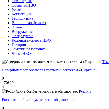
Тема недели
События НВО
Реалии
Концепции
Геополитика
Войны и конфликты
Армии
Вооружения
Спецслужбы
Колонка эксперта НВО
История
Заметки на погонах
Досье НВО
Тем
Северный флот обзавелся третьим носителем «Циркона»
0
170820
8
Реалии
Российские бомбы умнеют и набирают вес
0