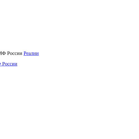
Реалии
 России