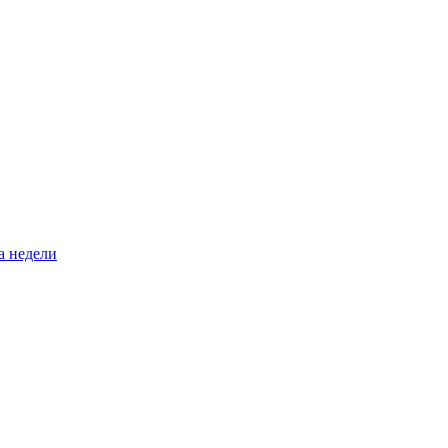
а недели