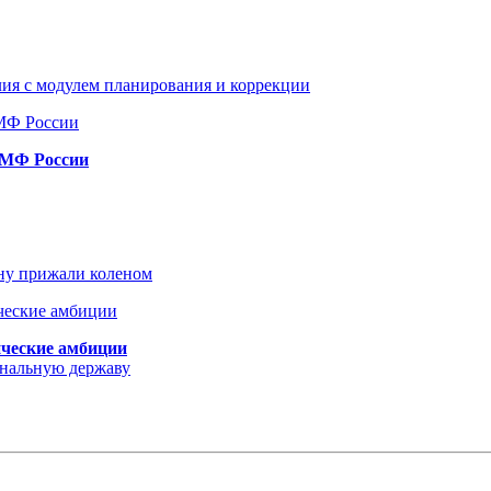
ия с модулем планирования и коррекции
ВМФ России
ину прижали коленом
ические амбиции
ональную державу