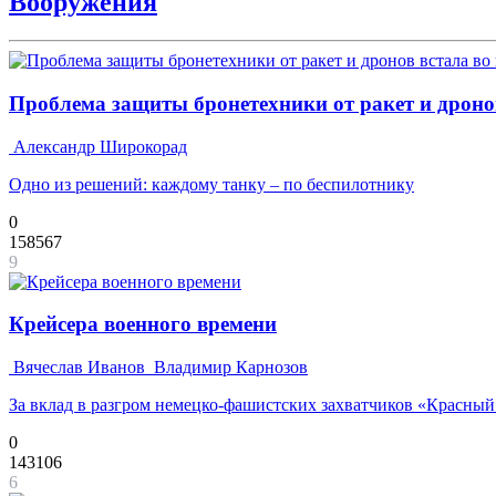
Вооружения
Проблема защиты бронетехники от ракет и дронов
Александр Широкорад
Одно из решений: каждому танку – по беспилотнику
0
158567
9
Крейсера военного времени
Вячеслав Иванов
Владимир Карнозов
За вклад в разгром немецко-фашистских захватчиков «Красны
0
143106
6