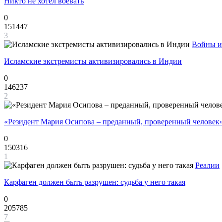
Никто не хотел воевать
0
151447
3
Войны и
Исламские экстремисты активизировались в Индии
0
146237
2
«Резидент Мария Осипова – преданный, проверенный человек
0
150316
1
Реалии
Карфаген должен быть разрушен: судьба у него такая
0
205785
7