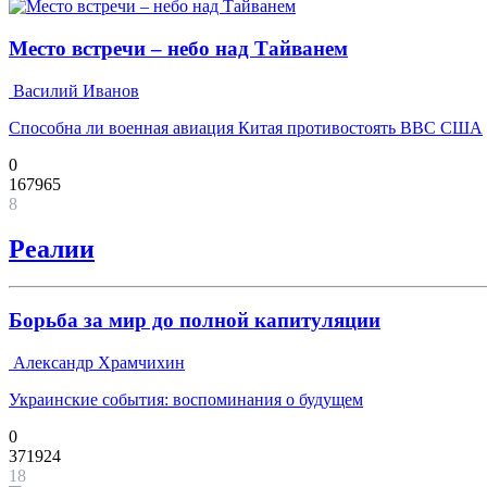
Место встречи – небо над Тайванем
Василий Иванов
Способна ли военная авиация Китая противостоять ВВС США
0
167965
8
Реалии
Борьба за мир до полной капитуляции
Александр Храмчихин
Украинские события: воспоминания о будущем
0
371924
18