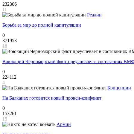
232306
11
Реалии
Борьба за мир до полной капитуляции
0
371953
18
Воюющий Черноморский флот преуспевает в состязаниях ВМФ
0
224112
4
Концепции
На Балканах готовится новый прокси-конфликт
0
153261
15
Армии