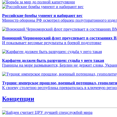
Российские бомбы умнеют и набирают вес
Министр обороны РФ осмотрел образец полуторатонного издел
Воюющий Черноморский флот преуспевает в состязаниях 
И показывает весомые результаты в боевой подготовке
Карфаген должен быть разрушен: судьба у него такая
Границы на море размываются, Берлин не держит слова, Укра
Турция: имперское прошлое, военный потенциал, геополит
К своему столетию республика превратилась в ключевую реги
Концепции