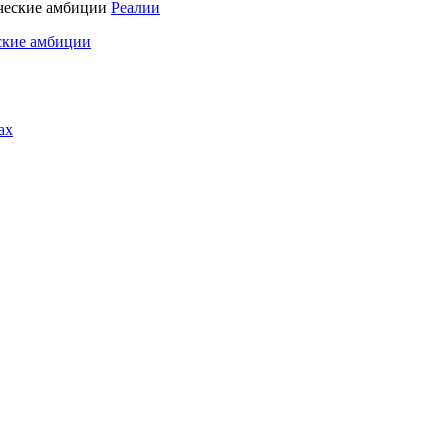
Реалии
ские амбиции
ах