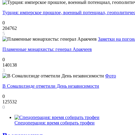
Турция: имперское прошлое, военный потенциал, геополитиче
0
204762
5
Заметки на погон
Пламенные монархисты: генерал Аракчеев
0
140138
3
Фото
В Сомалилэнде отметили День независимости
0
125532
0
Спецоперация: время собирать трофеи