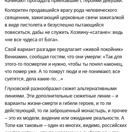
начинают пропадать приехавшие с героями девушки.
Колоритен продавшийся врагу рода человеческого
священник, зажигающий церковные свечи зажигалкой
в виде пистолета и безуспешно пытающийся
повеситься, дабы не служить Хозяину-«сатане»: ведь
«не все чудеса от Бога».
Свой вариант разгадки предлагает «живой покойник»
Вениамин, сообщая гостям, что они умерли: «Так для
этого-то посмертие и нужно, чтобы ты понял наконец,
что помер уже. А то помрут люди и не понимают, все
суетятся, дела какие-то…»
Глуховской разнообразил сюжет альтернативными
линиями. Эти дополнительные сюжетные линии – и
варианты жизни-смерти и гибели героев, и то ли
действующий, то ли заброшенный монастырь, и прочее
– это их модели, видение или ожидание реальности. А
Топи как таковые – один из многих, видимо, российских