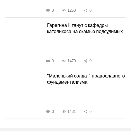
0
1250
0
Гарегина II тянут с кафедры
католикоса на скамью подсудимых
0
1470
0
"Маленький солдат" православного
фундаментализма
0
1431
0