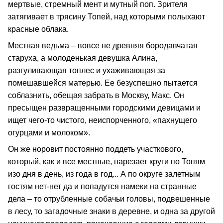
мертвые, стремный мент и мутный поп. Зрителя
затягивает в трясину Топей, над которыми полыхают
красные облака.
Местная ведьма – вовсе не древняя бородавчатая
старуха, а молоденькая девушка Алина,
разгуливающая топлес и ухаживающая за
помешавшейся матерью. Ее безуспешно пытается
соблазнить, обещая забрать в Москву, Макс. Он
пресыщен развращенными городскими девицами и
ищет чего-то чистого, неиспорченного, «пахнущего
огурцами и молоком».
Он же норовит постоянно поддеть участкового,
который, как и все местные, нарезает круги по Топям
изо дня в день, из года в год... А по округе залетным
гостям нет-нет да и попадутся намеки на странные
дела – то отрубленные собачьи головы, подвешенные
в лесу, то загадочные знаки в деревне, и одна за другой