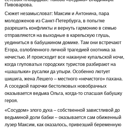
Пивоварова.
Сюжет незамысловат: Максим и Антонина, пара
молодоженов из Санкт-Петербурга, в попытке
разрешить конфликты и вернуть гармонию в семью
отправляются на выходные в карельскую глушь,
уединиться в бабушкином домике. Там они встречают
Егора, озлобленного личной трагедией охотника за
нечистью. И происходит все накануне купальской ночи,
когда глуповатых городских туристов разбирают на
«шашлыки» русалки да упыри. Особенно лютует
шишига, жена Лешего – местного «нечистого» пахана.
А соседкой парочки бестолковых новобрачных
оказывается ведьма Ольга, когда-то спасшая бабушку
героя.
«Сосудом» злого духа – собственной завистливой до
ведьминой доли бабки – оказывается сам обиженный
лузер Максим, как оказалось, привезший беременную