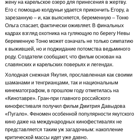
жену на карельское озеро для принесения в жертву.
Его с помощью колдуньи удается прикончить Егору, а
зарезанную – и, как выясняется, беременную – Тоню
Ольга спасает, фактически оживляет. В финальных
кадрах взгляд охотника на гуляющую по берегу Невы
беременную Тоню может означать не только симпатию
к выжившей, но и поджидание потомства ведьминого
роду. Создатели сообщают, что фильм основан на
славянских и карельских поверьях и легендах.
Холодная снежная Якутия, прославленная как своими
шаманами и тенгрианцами, так и национальным
кинематографом, в прошлом году отметилась на
«Кинотавре». Гран-при главного российского
кинофестиваля получил фильм Дмитрия Давыдова
«Пугало». Феномен особенной популярности якутского
кино даже на международных кинофестивалях не
представляется таким уж загадочным: накопление
критической массы идет уже давно.