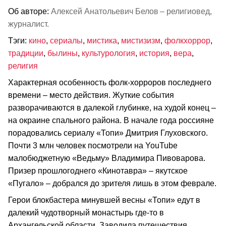
Об авторе:
Алексей Анатольевич Белов – религиовед,
журналист.
Тэги:
кино
,
сериалы
,
мистика
,
мистизизм
,
фолкхоррор
,
традиции
,
былины
,
культурология
,
история
,
вера
,
религия
Характерная особенность фолк-хорроров последнего
времени – место действия. Жуткие события
разворачиваются в далекой глубинке, на худой конец –
на окраине спального района. В начале года россияне
порадовались сериалу «Топи» Дмитрия Глуховского.
Почти 3 млн человек посмотрели на YouTube
малобюджетную «Ведьму» Владимира Пивоварова.
Призер прошлогоднего «Кинотавра» – якутское
«Пугало» – добрался до зрителя лишь в этом феврале.
Герои блокбастера минувшей весны «Топи» едут в
далекий чудотворный монастырь где-то в
Архангельской области. Заводила путешествия,