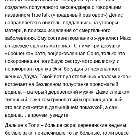
создатель популярного мессенджера с говорящим
названием TrueTalk («правдивый разговор») Денис
направляется в обитель, поддавшись на уговоры
матери, в поисках исцеления от смертельного
заболевания. Ему составил компанию журналист Макс
в надежде сделать материал. С ними три девушки:
«брошенка» Катя, воцерковленная Соня, только что
похоронившая погибшую сестру-мотоциклистку, и
непокорная горянка Эля, бегущая от нежеланного
жениха Дауда. Такой вот пул столичных «паломников»
встречает на безлюдном полустанке провожатый
водила – матерый деревенский мужик. Даже слишком
типичный, слишком грубоватый и провинциальный –
это все окажется в дальнейшем показухой, а сам
водила… впрочем, увидите.
Дальше в Топи – больше сюра: деревенские ведьмы,
беглые зэки, неизлечимые то ли больные, то ли вовсе