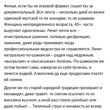
Фильм, если бы не игровой формат, сошел бы за
документальный. Вся лента – несколько дней из жизни
одинокой якутской то ли знахарки, то ли шаманки.
Женщина неопределенного возраста, 40+, часто
выручает односельчан. Лечит почти все –
огнестрельные ранения, половую дисфункцию,
заикание, даже роды принимает, когда
профессиональная медсестра не справляется. Лечит
натурально по-шамански – радея над недужным,
«выгрызая» и «высасывая» болезнь. По-шамански же
потом болеет сама, извергая из себя болезнь, и
лечится водкой. Алкоголем да еще продуктами платят
ей селяне.
Другие же по старой народной традиции презирают и
ненавидят, даже травят: то снегом осыплют, то из
магазина выгонят, а иной раз стекло разобьют или
даже побьют… Типичный страх и ненависть ко всему