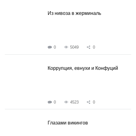
Из нивоза в жерминаль
0
5049
0
Коррупция, евнухи и Конфуций
0
4523
0
Глазами викингов