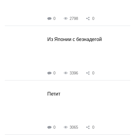
0
2798
0
Из Японии с безнадегой
0
3396
0
Петит
0
3065
0