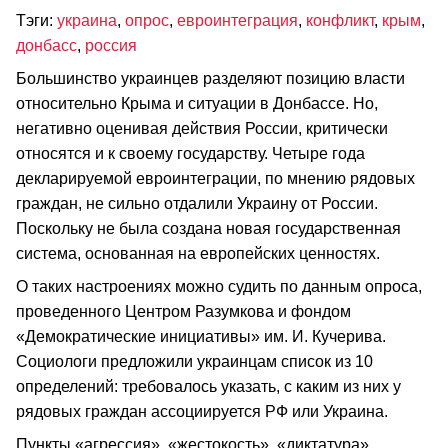
Тэги:
украина
,
опрос
,
евроинтеграция
,
конфликт
,
крым
,
донбасс
,
россия
Большинство украинцев разделяют позицию власти
относительно Крыма и ситуации в Донбассе. Но,
негативно оценивая действия России, критически
относятся и к своему государству. Четыре года
декларируемой евроинтеграции, по мнению рядовых
граждан, не сильно отдалили Украину от России.
Поскольку не была создана новая государственная
система, основанная на европейских ценностях.
О таких настроениях можно судить по данным опроса,
проведенного Центром Разумкова и фондом
«Демократические инициативы» им. И. Кучерива.
Социологи предложили украинцам список из 10
определений: требовалось указать, с каким из них у
рядовых граждан ассоциируется РФ или Украина.
Пункты «агрессия», «жестокость», «диктатура»,