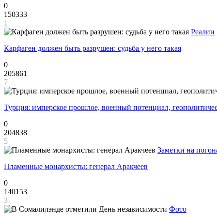
0
150333
1
Реалии
Карфаген должен быть разрушен: судьба у него такая
0
205861
7
Турция: имперское прошлое, военный потенциал, геополитиче
0
204838
5
Заметки на погон
Пламенные монархисты: генерал Аракчеев
0
140153
3
Фото