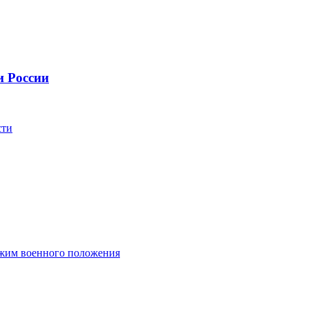
и России
сти
ежим военного положения