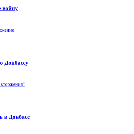
е войну
ложение
о Донбассу
 "вторжения"
ь в Донбасс