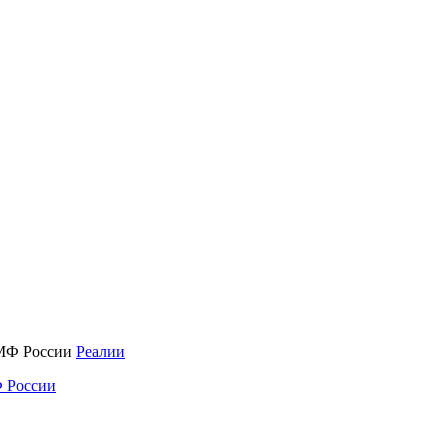
Реалии
 России