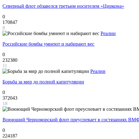
Северный флот обзавелся третьим носителем «Циркона»
0
170847
8
Реалии
Российские бомбы умнеют и набирают вес
0
232380
11
Реалии
Борьба за мир до полной капитуляции
0
372043
18
Воюющий Черноморский флот преуспевает в состязаниях ВМФ
0
224187