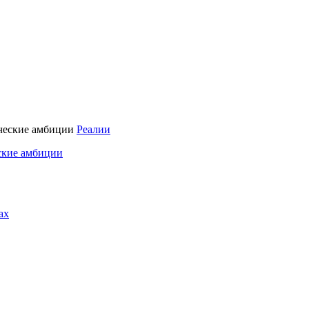
Реалии
ские амбиции
ах