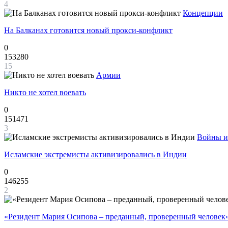
4
Концепции
На Балканах готовится новый прокси-конфликт
0
153280
15
Армии
Никто не хотел воевать
0
151471
3
Войны и
Исламские экстремисты активизировались в Индии
0
146255
2
«Резидент Мария Осипова – преданный, проверенный человек