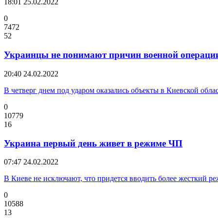
18:01
25.02.2022
0
7472
52
Украинцы не понимают причин военной операци
20:40
24.02.2022
В четверг днем под ударом оказались объекты в Киевской обла
0
10779
16
Украина первый день живет в режиме ЧП
07:47
24.02.2022
В Киеве не исключают, что придется вводить более жесткий р
0
10588
13