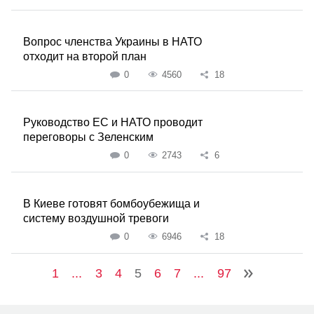
Вопрос членства Украины в НАТО
отходит на второй план
0
4560
18
Руководство ЕС и НАТО проводит
переговоры с Зеленским
0
2743
6
В Киеве готовят бомбоубежища и
систему воздушной тревоги
0
6946
18
1
...
3
4
5
6
7
...
97