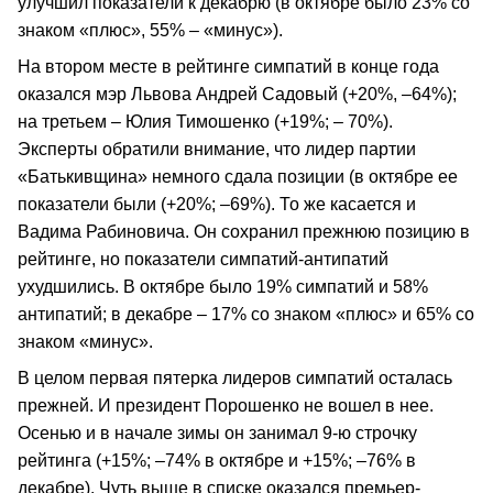
улучшил показатели к декабрю (в октябре было 23% со
знаком «плюс», 55% – «минус»).
На втором месте в рейтинге симпатий в конце года
оказался мэр Львова Андрей Садовый (+20%, –64%);
на третьем – Юлия Тимошенко (+19%; – 70%).
Эксперты обратили внимание, что лидер партии
«Батькивщина» немного сдала позиции (в октябре ее
показатели были (+20%; –69%). То же касается и
Вадима Рабиновича. Он сохранил прежнюю позицию в
рейтинге, но показатели симпатий-антипатий
ухудшились. В октябре было 19% симпатий и 58%
антипатий; в декабре – 17% со знаком «плюс» и 65% со
знаком «минус».
В целом первая пятерка лидеров симпатий осталась
прежней. И президент Порошенко не вошел в нее.
Осенью и в начале зимы он занимал 9-ю строчку
рейтинга (+15%; –74% в октябре и +15%; –76% в
декабре). Чуть выше в списке оказался премьер-