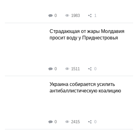
0
1983
1
Страдающая от жары Молдавия
просит воду у Приднестровья
0
1511
0
Украина собирается усилить
антибаллистическую коалицию
0
2415
0