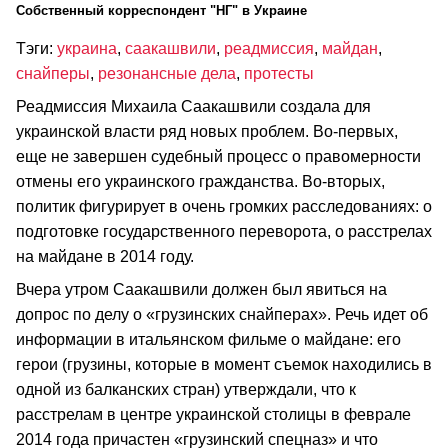
Cобственный корреспондент "НГ" в Украине
Тэги:
украина
,
саакашвили
,
реадмиссия
,
майдан
,
снайперы
,
резонансные дела
,
протесты
Реадмиссия Михаила Саакашвили создала для
украинской власти ряд новых проблем. Во-первых,
еще не завершен судебный процесс о правомерности
отмены его украинского гражданства. Во-вторых,
политик фигурирует в очень громких расследованиях: о
подготовке государственного переворота, о расстрелах
на майдане в 2014 году.
Вчера утром Саакашвили должен был явиться на
допрос по делу о «грузинских снайперах». Речь идет об
информации в итальянском фильме о майдане: его
герои (грузины, которые в момент съемок находились в
одной из балканских стран) утверждали, что к
расстрелам в центре украинской столицы в феврале
2014 года причастен «грузинский спецназ» и что