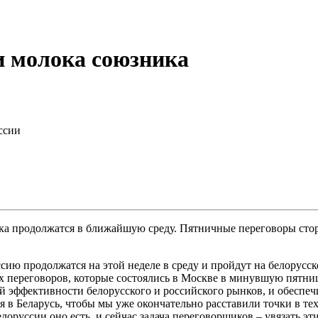
и молока союзника
ссии
ка продолжатся в ближайшую среду. Пятничные переговоры стор
ссию продолжатся на этой неделе в среду и пройдут на белорусс
х переговоров, которые состоялись в Москве в минувшую пятницу
 эффективности белорусского и российского рынков, и обеспе
ся в Беларусь, чтобы мы уже окончательно расставили точки в т
оруссии оно есть, и сейчас задача переговорщиков – увязать эти