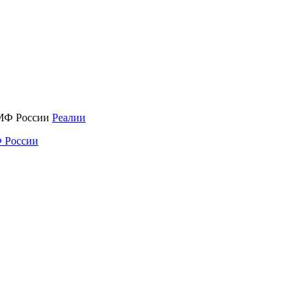
Реалии
 России