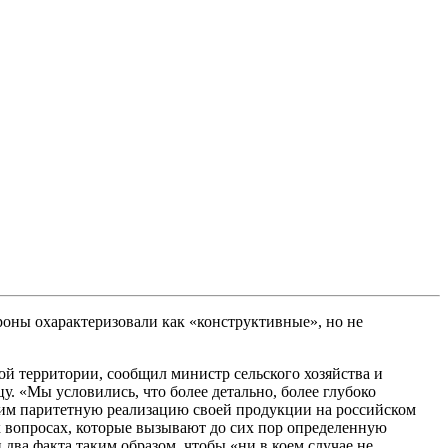
оны охарактеризовали как «конструктивные», но не
кой территории, сообщил министр сельского хозяйства и
. «Мы условились, что более детально, более глубоко
чим паритетную реализацию своей продукции на российском
ех вопросах, которые вызывают до сих пор определенную
 два факта таким образом, чтобы «ни в коем случае не