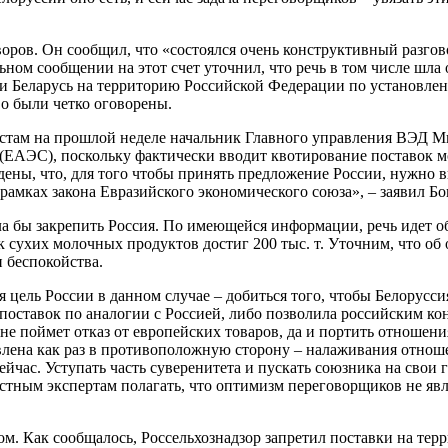
воров. Он сообщил, что «состоялся очень конструктивный разго
ном сообщении на этот счет уточнил, что речь в том числе шла 
ки Беларусь на территорию Российской Федерации по установлен
во были четко оговорены.
истам на прошлой неделе начальник Главного управления ВЭД М
ЕАЭС), поскольку фактически вводит квотирование поставок мо
ены, что, для того чтобы принять предложение России, нужно в
рамках закона Евразийского экономического союза», – заявил Бо
а бы закрепить Россия. По имеющейся информации, речь идет об 
ок сухих молочных продуктов достиг 200 тыс. т. Уточним, что о
и беспокойства.
я цель России в данном случае – добиться того, чтобы Белорусси
 поставок по аналогии с Россией, либо позволила российским ко
 не поймет отказ от европейских товаров, да и портить отношен
влена как раз в противоположную сторону – налаживания отнош
ейчас. Уступать часть суверенитета и пускать союзника на сво
 местным экспертам полагать, что оптимизм переговорщиков не я
ом. Как сообщалось, Россельхознадзор запретил поставки на тер