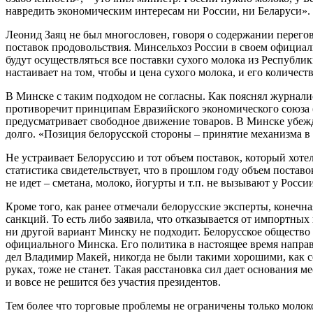
навредить экономическим интересам ни России, ни Беларуси».
Леонид Заяц не был многословен, говоря о содержании перего
поставок продовольствия. Минсельхоз России в своем официаль
будут осуществляться все поставки сухого молока из Республи
настаивает на том, чтобы и цена сухого молока, и его количест
В Минске с таким подходом не согласны. Как пояснял журнал
противоречит принципам Евразийского экономического союза (
предусматривает свободное движение товаров. В Минске убежд
долго. «Позиция белорусской стороны – принятие механизма в 
Не устраивает Белоруссию и тот объем поставок, который хотел
статистика свидетельствует, что в прошлом году объем постав
не идет – сметана, молоко, йогурты и т.п. не вызывают у Росси
Кроме того, как ранее отмечали белорусские эксперты, конечна
санкций. То есть либо заявила, что отказывается от импортных
ни другой вариант Минску не подходит. Белорусское общество
официального Минска. Его политика в настоящее время напра
дел Владимир Макей, никогда не были такими хорошими, как с
руках, тоже не станет. Такая расстановка сил дает основания
и вовсе не решится без участия президентов.
Тем более что торговые проблемы не ограничены только молок