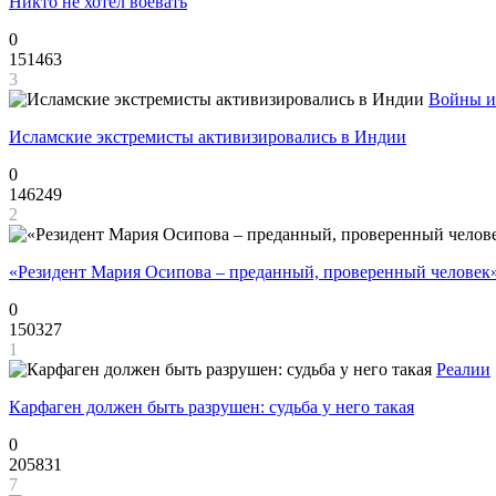
Никто не хотел воевать
0
151463
3
Войны и
Исламские экстремисты активизировались в Индии
0
146249
2
«Резидент Мария Осипова – преданный, проверенный человек
0
150327
1
Реалии
Карфаген должен быть разрушен: судьба у него такая
0
205831
7