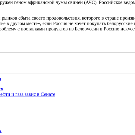
ружен геном африканской чумы свиней (АЧС). Российское ведом
рынков сбыта своего продовольствия, которого в стране произв
ье в другом месте», если Россия не хочет покупать белорусски
облему с поставками продуктов из Белоруссии в Россию искусст
ся
фти и газа завис в Сенате