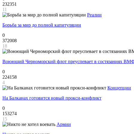
232351
11
Реалии
Борьба за мир до полной капитуляции
0
372008
18
Воюющий Черноморский флот преуспевает в состязаниях ВМФ
0
224158
4
Концепции
На Балканах готовится новый прокси-конфликт
0
153274
15
Армии