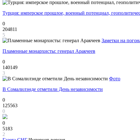
Турция: имперское прошлое, военный потенциал, геополитиче
0
204811
5
Заметки на погон
Пламенные монархисты: генерал Аракчеев
0
140149
3
Фото
В Сомалилэнде отметили День независимости
0
125563
0
0
5183
2
Газета
СНГ
Интернет-версия