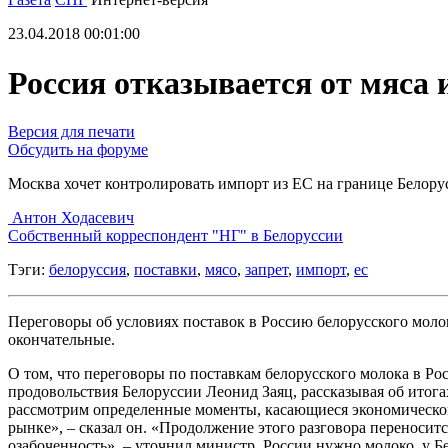
23.04.2018 00:01:00
Россия отказывается от мяса 
Версия для печати
Обсудить на форуме
Москва хочет контролировать импорт из ЕС на границе Белору
Антон Ходасевич
Cобственный корреспондент "НГ" в Белоруссии
Тэги:
белоруссия
,
поставки
,
мясо
,
запрет
,
импорт
,
ес
Переговоры об условиях поставок в Россию белорусского моло
окончательные.
О том, что переговоры по поставкам белорусского молока в Ро
продовольствия Белоруссии Леонид Заяц, рассказывая об итога
рассмотрим определенные моменты, касающиеся экономической
рынке», – сказал он. «Продолжение этого разговора переносит
озабоченность», – уточнил министр. России нужно молоко, у Бел