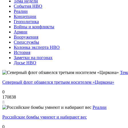
Тема недели
События НВО
Реалии
Концепции
Геополитика
Войны и конфликты
Армии
Вооружения
Спецслужбы
Колонка эксперта НВО
История
Заметки на погонах
Досье НВО
Тем
Северный флот обзавелся третьим носителем «Циркона»
0
170838
8
Реалии
Российские бомбы умнеют и набирают вес
0