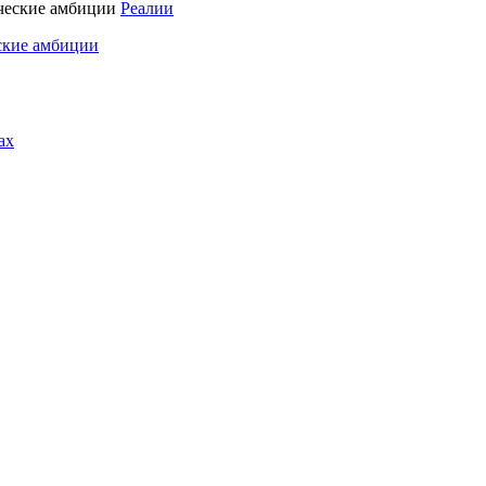
Реалии
ские амбиции
ах