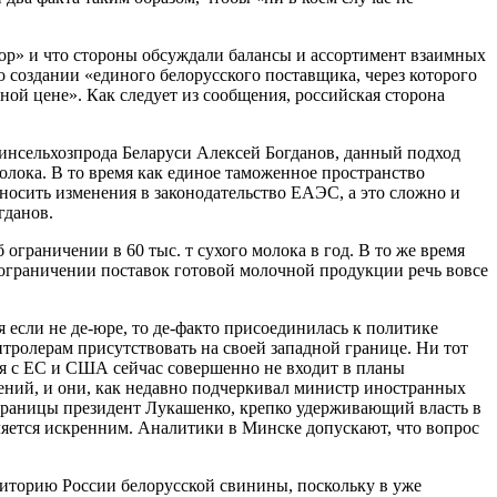
вор» и что стороны обсуждали балансы и ассортимент взаимных
о создании «единого белорусского поставщика, через которого
ной цене». Как следует из сообщения, российская сторона
инсельхозпрода Беларуси Алексей Богданов, данный подход
лока. В то время как единое таможенное пространство
носить изменения в законодательство ЕАЭС, а это сложно и
гданов.
ограничении в 60 тыс. т сухого молока в год. В то же время
б ограничении поставок готовой молочной продукции речь вовсе
я если не де-юре, то де-факто присоединилась к политике
нтролерам присутствовать на своей западной границе. Ни тот
ия с ЕС и США сейчас совершенно не входит в планы
ений, и они, как недавно подчеркивал министр иностранных
и границы президент Лукашенко, крепко удерживающий власть в
вляется искренним. Аналитики в Минске допускают, что вопрос
риторию России белорусской свинины, поскольку в уже