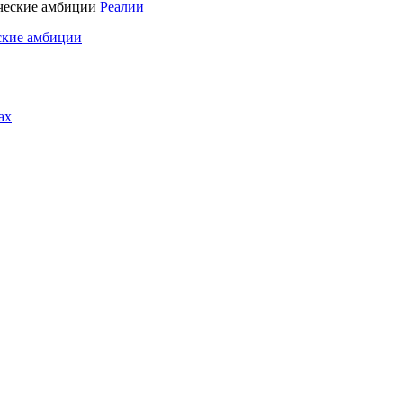
Реалии
ские амбиции
ах