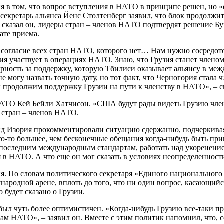
я в том, что вопрос вступления в НАТО в принципе решен, но «
екретарь альянса Йенс Столтенберг заявил, что блок продолжи
 сказал он, лидеры стран – членов НАТО подтвердят решение Бух
ате приема.
огласие всех стран НАТО, которого нет… Нам нужно сосредоточи
зия участвует в операциях НАТО. Знаю, что Грузия станет члено
одарность за поддержку, которую Тбилиси оказывает альянсу в м
 не могу назвать точную дату, но тот факт, что Черногория ста
ы продолжим поддержку Грузии на пути к членству в НАТО», – 
ТО Кей Бейли Хатчисон. «США будут рады видеть Грузию члено
в стран – членов НАТО.
 Изория прокомментировали ситуацию сдержанно, подчеркивая, 
то-то большее, чем бесконечные обещания когда-нибудь быть при
последним международным стандартам, работать над укоренение
ия в НАТО. А что еще он мог сказать в условиях неопределенност
ия. По словам политического секретаря «Единого национального
ународной арене, вплоть до того, что ни один вопрос, касающий
 будет сказано о Грузии.
был чуть более оптимистичен. «Когда-нибудь Грузию все-таки п
там НАТО», – заявил он. Вместе с этим политик напомнил, что,