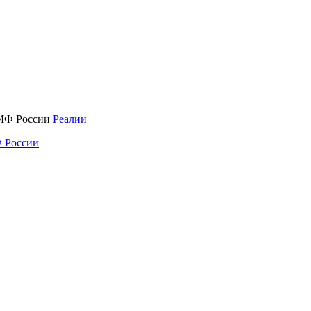
Реалии
 России