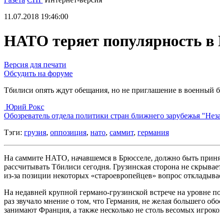
11.07.2018 19:46:00
НАТО теряет популярность в 
Версия для печати
Обсудить на форуме
Тбилиси опять ждут обещания, но не приглашение в военный 
Юрий Рокс
Обозреватель отдела политики стран ближнего зарубежья "Нез
Тэги:
грузия
,
оппозиция
,
нато
,
саммит
,
германия
На саммите НАТО, начавшемся в Брюсселе, должно быть принят
рассчитывать Тбилиси сегодня. Грузинская сторона не скрывае
из-за позиции некоторых «староевропейцев» вопрос откладыва
На недавней крупной германо-грузинской встрече на уровне 
раз звучало мнение о том, что Германия, не желая большего о
занимают Франция, а также несколько не столь весомых игроко