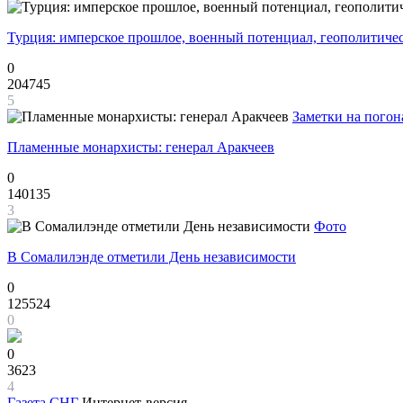
Турция: имперское прошлое, военный потенциал, геополитиче
0
204745
5
Заметки на погон
Пламенные монархисты: генерал Аракчеев
0
140135
3
Фото
В Сомалилэнде отметили День независимости
0
125524
0
0
3623
4
Газета
СНГ
Интернет-версия