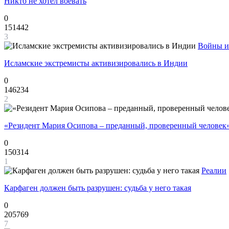
Никто не хотел воевать
0
151442
3
Войны и
Исламские экстремисты активизировались в Индии
0
146234
2
«Резидент Мария Осипова – преданный, проверенный человек
0
150314
1
Реалии
Карфаген должен быть разрушен: судьба у него такая
0
205769
7