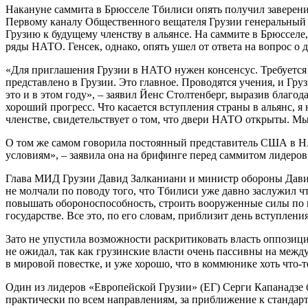
Накануне саммита в Брюсселе Тбилиси опять получил заверени
Первому каналу Общественного вещателя Грузии генеральный с
Грузию к будущему членству в альянсе. На саммите в Брюсселе,
ряды НАТО. Генсек, однако, опять ушел от ответа на вопрос о д
«Для приглашения Грузии в НАТО нужен консенсус. Требуется с
представлено в Грузии. Это главное. Проводятся учения, и Гру
это и в этом году», – заявил Йенс Столтенберг, выразив благ
хороший прогресс. Что касается вступления страны в альянс, я
членстве, свидетельствует о том, что двери НАТО открыты. М
О том же самом говорила постоянный представитель США в НА
условиям», – заявила она на брифинге перед саммитом лидеро
Глава МИД Грузии Давид Залканиани и министр обороны Давид
не молчали по поводу того, что Тбилиси уже давно заслужил ч
повышать обороноспособность, строить вооруженные силы по 
государстве. Все это, по его словам, приблизит день вступлен
Зато не упустила возможности раскритиковать власть оппозиц
не ожидал, так как грузинские власти очень пассивны на межд
в мировой повестке, и уже хорошо, что в коммюнике хоть что-то
Один из лидеров «Европейской Грузии» (ЕГ) Серги Капанадзе 
практически по всем направлениям, за приближение к стандар