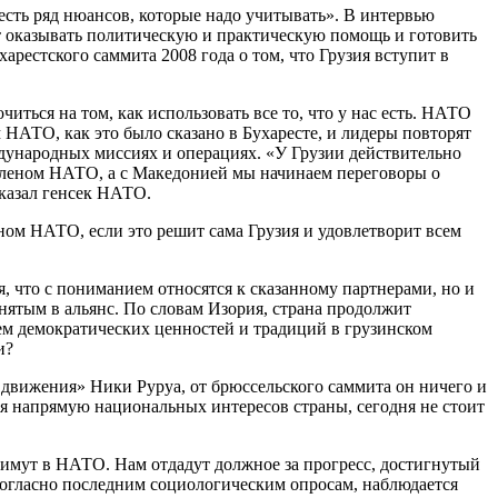
есть ряд нюансов, которые надо учитывать». В интервью
т оказывать политическую и практическую помощь и готовить
арестского саммита 2008 года о том, что Грузия вступит в
ться на том, как использовать все то, что у нас есть. НАТО
м НАТО, как это было сказано в Бухаресте, и лидеры повторят
еждународных миссиях и операциях. «У Грузии действительно
ла членом НАТО, а с Македонией мы начинаем переговоры о
сказал генсек НАТО.
м НАТО, если это решит сама Грузия и удовлетворит всем
что с пониманием относятся к сказанному партнерами, но и
нятым в альянс. По словам Изория, страна продолжит
м демократических ценностей и традиций в грузинском
и?
 движения» Ники Руруа, от брюссельского саммита он ничего и
ся напрямую национальных интересов страны, сегодня не стоит
римут в НАТО. Нам отдадут должное за прогресс, достигнутый
 согласно последним социологическим опросам, наблюдается