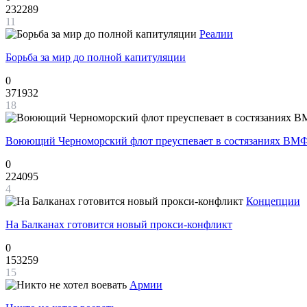
232289
11
Реалии
Борьба за мир до полной капитуляции
0
371932
18
Воюющий Черноморский флот преуспевает в состязаниях ВМФ
0
224095
4
Концепции
На Балканах готовится новый прокси-конфликт
0
153259
15
Армии