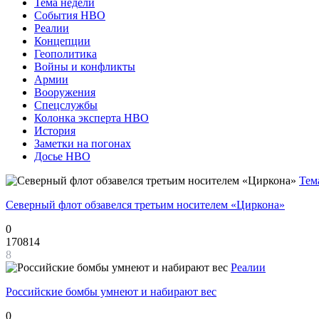
Тема недели
События НВО
Реалии
Концепции
Геополитика
Войны и конфликты
Армии
Вооружения
Спецслужбы
Колонка эксперта НВО
История
Заметки на погонах
Досье НВО
Тем
Северный флот обзавелся третьим носителем «Циркона»
0
170814
8
Реалии
Российские бомбы умнеют и набирают вес
0