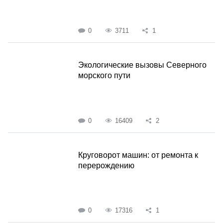
0
3711
1
Экологические вызовы Северного
морского пути
0
16409
2
Круговорот машин: от ремонта к
перерождению
0
17316
1