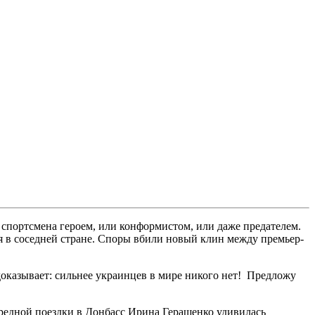
 спортсмена героем, или конформистом, или даже предателем.
я в соседней стране. Споры вбили новый клин между премьер-
доказывает: сильнее украинцев в мире никого нет! Предложу
ередной поездки в Донбасс Ирина Геращенко удивилась