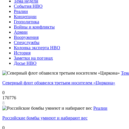
Тема недели
События НВО
Реалии
Концепции
Геополитика
Войны и конфликты
Армии
Вооружения
Спецслужбы
Колонка эксперта НВО
История
Заметки на погонах
Досье НВО
Тем
Северный флот обзавелся третьим носителем «Циркона»
0
170776
8
Реалии
Российские бомбы умнеют и набирают вес
0