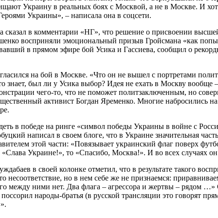
ают Украину в реальных боях с Москвой, а не в Москве. И хоте
ероями Украины», – написала она в соцсети.
 сказал в комментарии «НГ», что решение о присвоении высшей
ошенко восприняли эмоциональный призыв Гройсмана «как попыт
авший в прямом эфире бой Усика и Гассиева, сообщил о рекордн
огласился на бой в Москве. «Что он не вышел с портретами пол
кто знает, был ли у Усика выбор? Идея не ехать в Москву вообщ
нстрации чего-то, что не поможет политзаключенным, но соверш
общественный активист Богдан Яременко. Многие набросились на
ре.
идеть в победе на ринге «символ победы Украины в войне с Росс
кий написал в своем блоге, что в Украине значительная часть н
ставителем этой части: «Повязывает украинский флаг поверх ф
 «Слава Украине!», то «Спасибо, Москва!». И во всех случаях 
дабаев в своей колонке отметил, что в результате такого восп
 несоответствие, но в нем себе же не признаемся: приравниваем
его между ними нет. Два флага – агрессора и жертвы – рядом …» 
 поссорил народы-братья (в русской трансляции это говорят прям
».