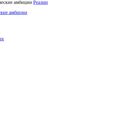
Реалии
ские амбиции
ах