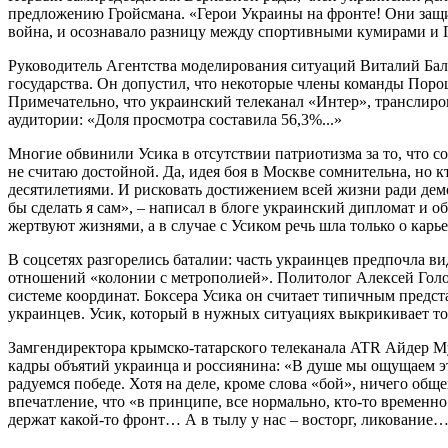
предложению Гройсмана. «Герои Украины на фронте! Они защищ
война, и осознавало разницу между спортивными кумирами и Г
Руководитель Агентства моделирования ситуаций Виталий Бала
государства. Он допустил, что некоторые члены команды Пор
Примечательно, что украинский телеканал «Интер», транслиров
аудитории: «Доля просмотра составила 56,3%...»
Многие обвинили Усика в отсутствии патриотизма за то, что с
не считаю достойной. Да, идея боя в Москве сомнительна, но 
десятилетиями. И рисковать достижением всей жизни ради демо
бы сделать я сам», – написал в блоге украинский дипломат и 
жертвуют жизнями, а в случае с Усиком речь шла только о карье
В соцсетях разгорелись баталии: часть украинцев предпочла в
отношений «колонии с метрополией». Политолог Алексей Голобуц
системе координат. Боксера Усика он считает типичным пред
украинцев. Усик, который в нужных ситуациях выкрикивает то
Замгендиректора крымско-татарского телеканала ATR Айдер Муж
кадры объятий украинца и россиянина: «В душе мы ощущаем это
радуемся победе. Хотя на деле, кроме слова «бой», ничего общ
впечатление, что «в принципе, все нормально, кто-то временно
держат какой-то фронт… А в тылу у нас – восторг, ликование…