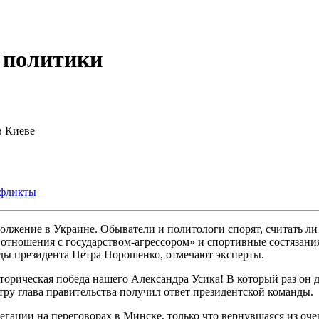
 политики
в Киеве
фликты
олжение в Украине. Обыватели и политологи спорят, считать ли
«отношения с государством-агрессором» и спортивные состязани
ы президента Петра Порошенко, отмечают эксперты.
торическая победа нашего Александра Усика! В который раз он 
тру глава правительства получил ответ президентской команды.
егации на переговорах в Минске, только что вернувшаяся из оч