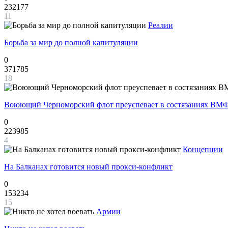
232177
11
Реалии
Борьба за мир до полной капитуляции
0
371785
18
Воюющий Черноморский флот преуспевает в состязаниях ВМФ
0
223985
4
Концепции
На Балканах готовится новый прокси-конфликт
0
153234
15
Армии