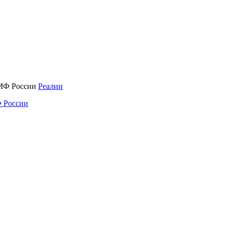
Реалии
 России