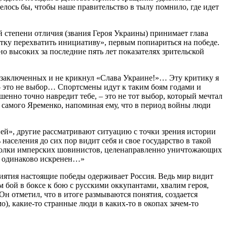
лось бы, чтобы наше правительство в тылу помнило, где идет
 степени отличия (звания Героя Украины) принимает глава
ку перехватить инициативу», первым попиариться на победе.
о высоких за последние пять лет показателях зрительской
итзаключенных и не крикнул «Слава Украине!»… Эту критику я
е – это не выбор… Спортсмены идут к таким боям годами и
енно точно навредит тебе, – это не тот выбор, который мечтал
 самого Яременко, напоминая ему, что в период войны люди
ией», другие рассматривают ситуацию с точки зрения истории
аселения до сих пор видит себя и свое государство в такой
утболки имперских шовинистов, целенаправленно уничтожающих
он одинаково искренен…»
риятия настоящие победы одерживает Россия. Ведь мир видит
 бой в боксе к бою с русскими оккупантами, хвалим героя,
Он отметил, что в итоге размываются понятия, создается
о), какие-то странные люди в каких-то в окопах зачем-то