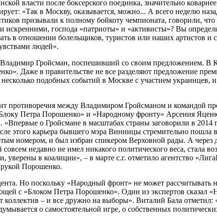
ской власти после боксерского поединка, значительно коварнее,
т: «Так в Москву, оказывается, можно... А всего неделю назад
ков призывали к полному бойкоту чемпионата, говорили, что «з
ли искренними, господа «патриоты» и «активисты»? Вы определи
азать в отношении болельщиков, туристов или наших артистов и
увствами людей».
Владимир Гройсман, поспешивший со своим предложением. В Кие
нко». Даже в правительстве не все разделяют предложение пре
ще несколько подобных событий в Москве с участием украинцев, 
лит противоречия между Владимиром Гройсманом и командой пре
 «Блоку Петра Порошенко» и «Народному фронту» Арсения Яценюк
а. «Впервые о Гройсмане в масштабах страны заговорили в 2014 г
осле этого карьера бывшего мэра Винницы стремительно пошла 
тым номером, и был избран спикером Верховной рады. А через д
й совсем недавно не имел никакого политического веса, стала 
 уверены в коалиции», – в марте с.г. отметило агентство «Лиг
 рукой Порошенко.
идента. Но поскольку «Народный фронт» не может рассчитывать 
ющей с «Блоком Петра Порошенко». Один из экспертов сказал «НГ
т коллектив – и все дружно на выборы». Виталий Бала отметил:
адумывается о самостоятельной игре, о собственных политически