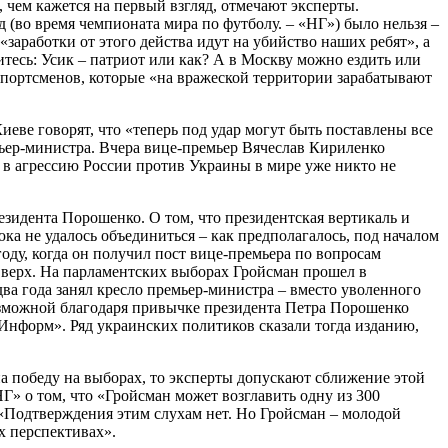
 чем кажется на первый взгляд, отмечают эксперты.
 (во время чемпионата мира по футболу. – «НГ») было нельзя –
аработки от этого действа идут на убийство наших ребят», а
тесь: Усик – патриот или как? А в Москву можно ездить или
 спортсменов, которые «на вражеской территории зарабатывают
ве говорят, что «теперь под удар могут быть поставлены все
мьер-министра. Вчера вице-премьер Вячеслав Кириленко
и в агрессию России против Украины в мире уже никто не
зидента Порошенко. О том, что президентская вертикаль и
а не удалось объединиться – как предполагалось, под началом
оду, когда он получил пост вице-премьера по вопросам
вверх. На парламентских выборах Гройсман прошел в
ва года занял кресло премьер-министра – вместо уволенного
возможной благодаря привычке президента Петра Порошенко
аИнформ». Ряд украинских политиков сказали тогда изданию,
на победу на выборах, то эксперты допускают сближение этой
» о том, что «Гройсман может возглавить одну из 300
 «Подтверждения этим слухам нет. Но Гройсман – молодой
х перспективах».