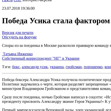
23.07.2018 19:36:00
Победа Усика стала фактором
Версия для печати
Обсудить на форуме
Споры из-за поединка в Москве раскололи правящую команду 
Татьяна Ивженко
Cобственный корреспондент "НГ" в Украине
Тэги:
бокс
,
александр усик
,
украина
,
гройсман
,
порошенко
,
кон
Победа боксера Александра Усика получила политическое прод
Политики задумались о черте, которая разделяет запрещенные 
министром Владимиром Гройсманом и представителями команд
Сразу после поединка, ночью Гройсман написал в соцсети: «Ис
президенту присвоить Александру звание Героя Украины!» К у
Первый зампредседателя Верховной рады, член украинской дел