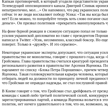
Капкан противоречий, в который угодили представители украин
Телеведущий оппозиционного канала Дмитрий Спивак иронизируе
непатриотично, мол…» Он напомнил, что ряд украинских полити
сейчас те же люди восхваляют победу Усика: «Так вы когда бы
нет? Если можно, то попробуйте теперь хоть слово поганое ск
деньги». Он призвал политиков «прекратить манипулировать ч
На фоне бурной реакции в сложную ситуацию попал не только 
усилия украинской дипломатии во главе с президентом Пороше
написал в Twitter: «Усик, несомненно, классный боксер. Но е
поверит. Только в «дружбу». И это серьезно».
Некоторые украинские эксперты допускают, что ситуация уси
правительство не монолитны, говорят с прошлого года, когда
Гройсмана. Глава правительства считался креатурой президент
регионального развития в правительстве Арсения Яценюка. П
парламент по списку «Блока Петра Порошенко», причем четвер
Яценюка. Такая головокружительная карьера человека, которы
отбирать людей на должности по принципу личной преданности,
что Гройсман не оправдал надежды, не стал послушной правой
В Киеве говорят о том, что Гройсман стал дрейфовать от през
команды с какой-либо третьей политической силой, конкуриру
зарегистрированных партий, а команда Яценюка вольется в это
политик, нет ничего удивительного в том, что он, возможно, з