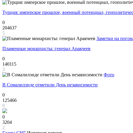
Турция: имперское прошлое, военный потенциал, геополитиче
0
204637
5
Заметки на погон
Пламенные монархисты: генерал Аракчеев
0
140115
3
Фото
В Сомалилэнде отметили День независимости
0
125466
0
0
3204
2
Газета
СНГ
Интернет-версия