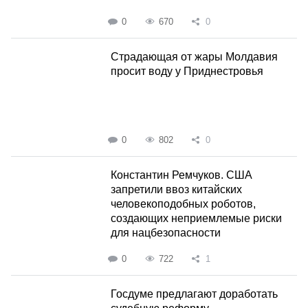
0
670
0
Страдающая от жары Молдавия
просит воду у Приднестровья
0
802
0
Константин Ремчуков. США
запретили ввоз китайских
человекоподобных роботов,
создающих неприемлемые риски
для нацбезопасности
0
722
1
Госдуме предлагают доработать