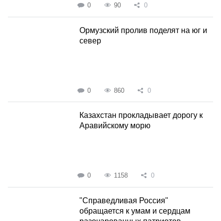
0
90
0
Ормузский пролив поделят на юг и
север
0
860
0
Казахстан прокладывает дорогу к
Аравийскому морю
0
1158
0
"Справедливая Россия"
обращается к умам и сердцам