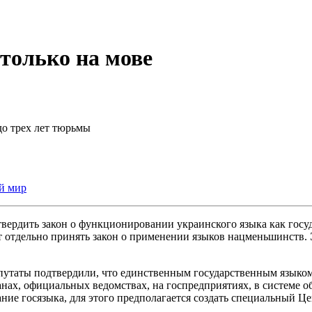
только на мове
до трех лет тюрьмы
й мир
вердить закон о функционировании украинского языка как госуд
 отдельно принять закон о применении языков нацменьшинств. Э
путаты подтвердили, что единственным государственным языком 
нах, официальных ведомствах, на госпредприятиях, в системе об
ание госязыка, для этого предполагается создать специальный Ц