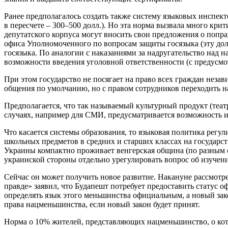
Ранее предполагалось создать также систему языковых инспек
в пересчете – 300–500 долл.). Но эта норма вызвала много кр
депутатского корпуса могут вносить свои предложения о попра
офиса Уполномоченного по вопросам защиты госязыка (эту долж
госязыка. По аналогии с наказаниями за надругательство над
возможности введения уголовной ответственности (с предусмо
При этом государство не посягает на право всех граждан неза
общения по умолчанию, но с правом сотрудников переходить на
Предполагается, что так называемый культурный продукт (теат
случаях, например для СМИ, предусматривается возможность изд
Что касается системы образования, то языковая политика регу
школьных предметов в средних и старших классах на государст
Украины компактно проживает венгерская община (по разным о
украинской стороны отдельно урегулировать вопрос об изучен
Сейчас он может получить новое развитие. Накануне рассмотр
правде» заявил, что Будапешт потребует предоставить статус 
определять язык этого меньшинства официальным, а новый закон
права нацменьшинства, если новый закон будет принят.
Норма о 10% жителей, представляющих нацменьшинство, о кото