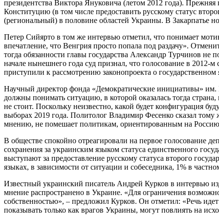
президентства Виктора Януковича (летом 2012 года). Прежняя
Конституцию (в том числе предоставить русскому статус второ
(региональный) в половине областей Украины. В Закарпатье н
Петер Сийярто в том же интервью отметил, что понимает моти
впечатление, что Венгрия просто попала под раздачу». Отменит
тогда обязанности главы государства Александр Турчинов не п
начале нынешнего года суд признал, что голосование в 2012-
приступили к рассмотрению законопроекта о государственном 
Научный директор фонда «Демократические инициативы» им. И.
должны понимать ситуацию, в которой оказалась тогда страна,
не стоит. Поскольку неизвестно, какой будет конфигурация бу
выборах 2019 года. Политолог Владимир Фесенко сказал тому ж
мнению, не помешает политикам, ориентированным на Россию,
В обществе спокойно отреагировали на первое голосование д
сохранения за украинским языком статуса единственного госуд
выступают за предоставление русскому статуса второго госуд
языках, в зависимости от ситуации и собеседника, 1% в частн
Известный украинский писатель Андрей Курков в интервью изд
мнение распространено в Украине. «Для ограничения возможн
собственностью», – предложил Курков. Он отметил: «Речь идет 
показывать только как врагов Украины, могут повлиять на исх