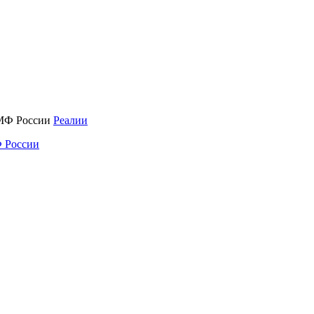
Реалии
 России