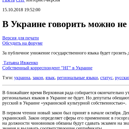
15.10.2018 19:52:00
В Украине говорить можно не 
Версия для печати
Обсудить на форуме
За публичное унижение государственного языка будет грозить 
Татьяна Ивженко
Cобственный корреспондент "НГ" в Украине
Тэги:
украина
,
закон
,
язык
,
региональные языки
,
статус
,
русски
В ближайшее время Верховная рада собирается окончательно ут
региональных языков в Украине не будет. Но депутаты обещают
русский в Украине «украинской культурной собственностью».
В первом чтении новый закон был принят в начале октября. Де
украинский. Закон определяет сферы его применения: в госорга
на должности чиновников обязаны будут сдавать экзамен на зн
знания и выдавать соответствующие сертификаты.