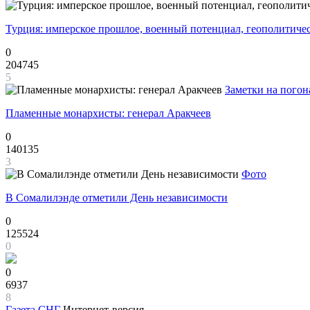
Турция: имперское прошлое, военный потенциал, геополитиче
0
204745
5
Заметки на погон
Пламенные монархисты: генерал Аракчеев
0
140135
3
Фото
В Сомалилэнде отметили День независимости
0
125524
0
0
6937
8
Газета
СНГ
Интернет-версия