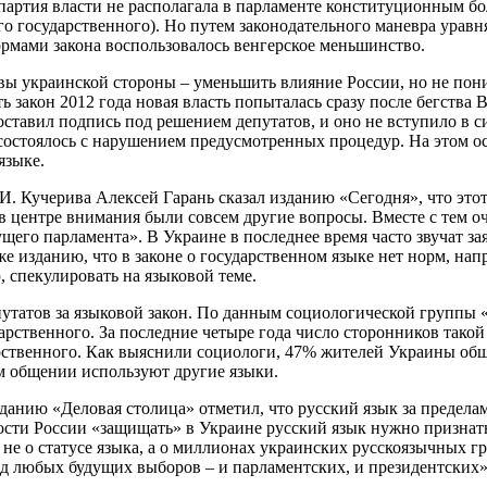
 партия власти не располагала в парламенте конституционным бо
го государственного). Но путем законодательного маневра уравн
ормами закона воспользовалось венгерское меньшинство.
вы украинской стороны – уменьшить влияние России, но не пони
ь закон 2012 года новая власть попыталась сразу после бегства
оставил подпись под решением депутатов, и оно не вступило в с
м состоялось с нарушением предусмотренных процедур. На этом о
языке.
 Кучерива Алексей Гарань сказал изданию «Сегодня», что этот
 в центре внимания были совсем другие вопросы. Вместе с тем о
дущего парламента». В Украине в последнее время часто звучат 
е изданию, что в законе о государственном языке нет норм, нап
 спекулировать на языковой теме.
епутатов за языковой закон. По данным социологической групп
арственного. За последние четыре года число сторонников тако
арственного. Как выяснили социологи, 47% жителей Украины обща
ом общении используют другие языки.
анию «Деловая столица» отметил, что русский язык за пределам
ости России «защищать» в Украине русский язык нужно признать
не о статусе языка, а о миллионах украинских русскоязычных гр
од любых будущих выборов – и парламентских, и президентских»