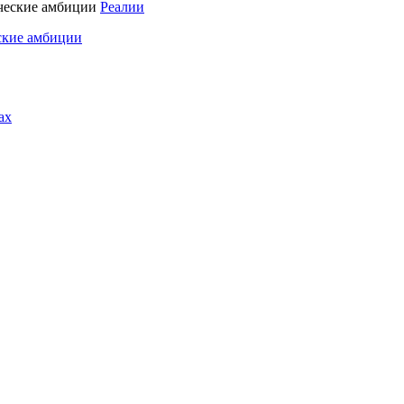
Реалии
ские амбиции
ах