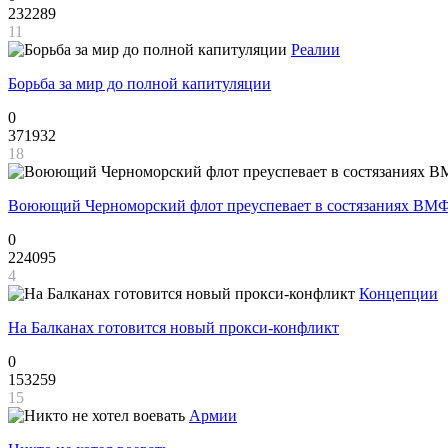
232289
11
Реалии
Борьба за мир до полной капитуляции
0
371932
18
Воюющий Черноморский флот преуспевает в состязаниях ВМФ
0
224095
4
Концепции
На Балканах готовится новый прокси-конфликт
0
153259
15
Армии