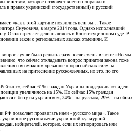
льшинством, которое позволяет внести поправки в
яла в правах украинский (государственный) и русский
мает, «как в этой картине появились венгры… Такое
 Виктора Януковича, в марте 2014 года. Однако исполнявший
илу. Около трех лет дело пылилось в Конституционном суде. В
сновании закон о региональных языках отменили. И
 вопрос лучше было решить сразу после смены власти: «Но мы
чевидно, что сейчас откладывать вопрос принятия закона тоже
заявления о возможном «реванше пророссийских сил» на
равленных на притеснение русскоязычных, но это, по его
ы «Рейтинг», сейчас 61% граждан Украины поддерживают идею
й позиции увеличилось на 15%. Но сейчас 15% граждан
ются в быту на украинском, 24% – на русском, 29% – на обоих
и РФ позволяет продвигать идеи «русского мира». Такое
 украинское русскоязычие украинской культурной
аждан, избирателей, которые, если их игнорировать или
.