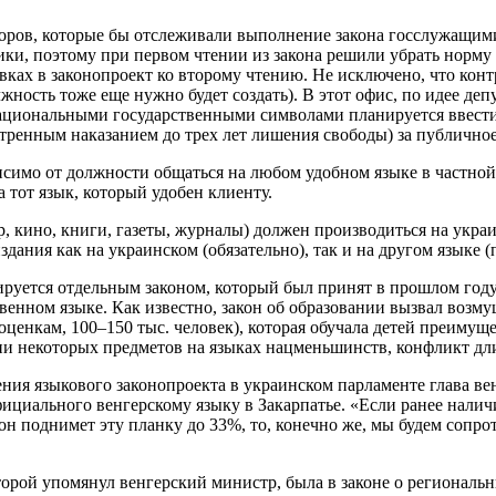
торов, которые бы отслеживали выполнение закона госслужащим
итики, поэтому при первом чтении из закона решили убрать норм
вках в законопроект ко второму чтению. Не исключено, что кон
ность тоже еще нужно будет создать). В этот офис, по идее де
 национальными государственными символами планируется ввести 
тренным наказанием до трех лет лишения свободы) за публичное
висимо от должности общаться на любом удобном языке в частной
 тот язык, который удобен клиенту.
р, кино, книги, газеты, журналы) должен производиться на укра
ания как на украинском (обязательно), так и на другом языке (
лируется отдельным законом, который был принят в прошлом год
венном языке. Как известно, закон об образовании вызвал возму
ценкам, 100–150 тыс. человек), которая обучала детей преимущ
ии некоторых предметов на языках нацменьшинств, конфликт дли
ения языкового законопроекта в украинском парламенте глава 
официального венгерскому языку в Закарпатье. «Если ранее нали
 поднимет эту планку до 33%, то, конечно же, мы будем сопроти
рой упомянул венгерский министр, была в законе о региональн