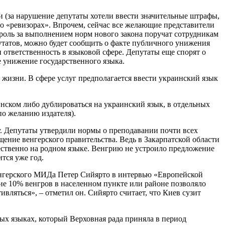
и (за нарушение депутаты хотели ввести значительные штрафы,
у о «ревизорах». Впрочем, сейчас все желающие представители
троль за выполнением норм нового закона поручат сотрудникам
путатов, можно будет сообщить о факте публичного унижения
ответственность в языковой сфере. Депутаты еще спорят о
 унижение государственного языка.
 жизни. В сфере услуг предполагается ввести украинский язык
инском либо дублироваться на украинский язык, в отдельных
по желанию издателя).
у. Депутаты утвердили нормы о преподавании почти всех
щение венгерского правительства. Ведь в Закарпатской области
ественно на родном языке. Венгрию не устроило предложение
тся уже год.
венгерского МИДа Петер Сийярто в интервью «Европейской
чие 10% венгров в населенном пункте или районе позволяло
вляться», – отметил он. Сийярто считает, что Киев сузит
ых языках, который Верховная рада приняла в период