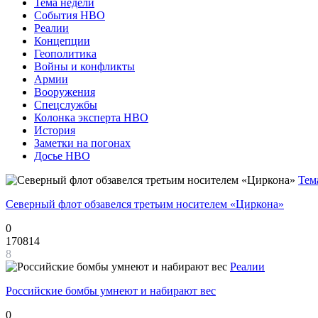
Тема недели
События НВО
Реалии
Концепции
Геополитика
Войны и конфликты
Армии
Вооружения
Спецслужбы
Колонка эксперта НВО
История
Заметки на погонах
Досье НВО
Тем
Северный флот обзавелся третьим носителем «Циркона»
0
170814
8
Реалии
Российские бомбы умнеют и набирают вес
0