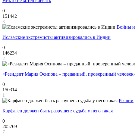
Никто не хотел воевать
0
151442
3
Войны и
Исламские экстремисты активизировались в Индии
0
146234
2
«Резидент Мария Осипова – преданный, проверенный человек
0
150314
1
Реалии
Карфаген должен быть разрушен: судьба у него такая
0
205769
7