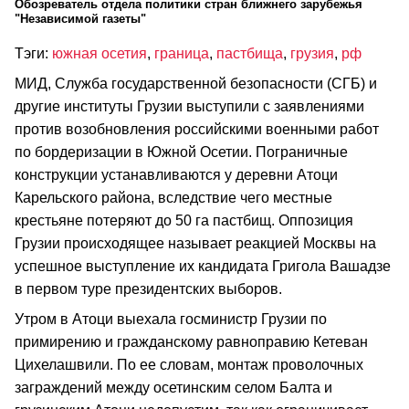
Обозреватель отдела политики стран ближнего зарубежья
"Независимой газеты"
Тэги:
южная осетия
,
граница
,
пастбища
,
грузия
,
рф
МИД, Служба государственной безопасности (СГБ) и
другие институты Грузии выступили с заявлениями
против возобновления российскими военными работ
по бордеризации в Южной Осетии. Пограничные
конструкции устанавливаются у деревни Атоци
Карельского района, вследствие чего местные
крестьяне потеряют до 50 га пастбищ. Оппозиция
Грузии происходящее называет реакцией Москвы на
успешное выступление их кандидата Григола Вашадзе
в первом туре президентских выборов.
Утром в Атоци выехала госминистр Грузии по
примирению и гражданскому равноправию Кетеван
Цихелашвили. По ее словам, монтаж проволочных
заграждений между осетинским селом Балта и