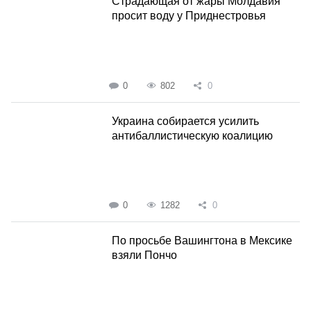
Страдающая от жары Молдавия
просит воду у Приднестровья
0
802
0
Украина собирается усилить
антибаллистическую коалицию
0
1282
0
По просьбе Вашингтона в Мексике
взяли Пончо