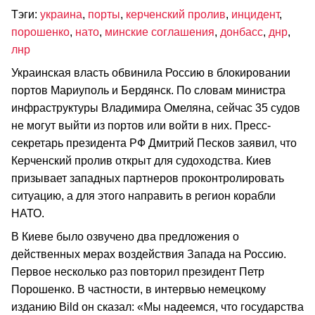
Тэги:
украина
,
порты
,
керченский пролив
,
инцидент
,
порошенко
,
нато
,
минские соглашения
,
донбасс
,
днр
,
лнр
Украинская власть обвинила Россию в блокировании
портов Мариуполь и Бердянск. По словам министра
инфраструктуры Владимира Омеляна, сейчас 35 судов
не могут выйти из портов или войти в них. Пресс-
секретарь президента РФ Дмитрий Песков заявил, что
Керченский пролив открыт для судоходства. Киев
призывает западных партнеров проконтролировать
ситуацию, а для этого направить в регион корабли
НАТО.
В Киеве было озвучено два предложения о
действенных мерах воздействия Запада на Россию.
Первое несколько раз повторил президент Петр
Порошенко. В частности, в интервью немецкому
изданию Bild он сказал: «Мы надеемся, что государства