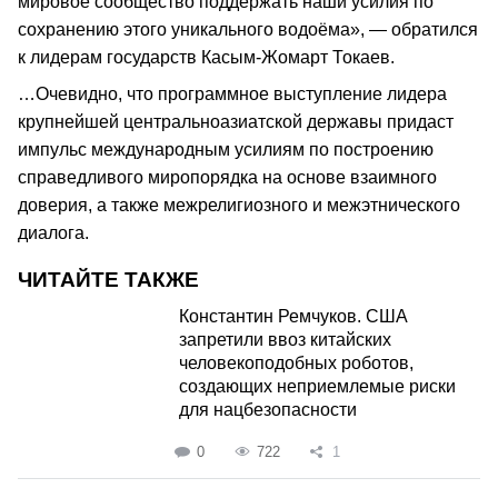
мировое сообщество поддержать наши усилия по
сохранению этого уникального водоёма», — обратился
к лидерам государств Касым-Жомарт Токаев.
…Очевидно, что программное выступление лидера
крупнейшей центральноазиатской державы придаст
импульс международным усилиям по построению
справедливого миропорядка на основе взаимного
доверия, а также межрелигиозного и межэтнического
диалога.
ЧИТАЙТЕ ТАКЖЕ
Константин Ремчуков. США
запретили ввоз китайских
человекоподобных роботов,
создающих неприемлемые риски
для нацбезопасности
0
722
1