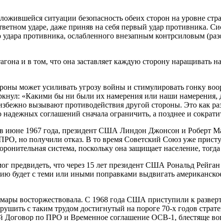
сложившейся ситуации безопасность обеих сторон на уровне ст
етном ударе, даже приняв на себя первый удар противника. Си
 удара противника, ослабленного внезапным контрсиловым (раз
агона и в том, что она заставляет каждую сторону наращивать 
обороны может усиливать угрозу войны и стимулировать гонку в
ркнул: «Какими бы ни были их намерения или наши намерения, д
еизбежно вызывают противодействия другой стороны. Это как ра
о надежных соглашений сначала ограничить, а позднее и сократ
и) в июне 1967 года, президент США Линдон Джонсон и Роберт
РО, но получили отказ. В то время Советский Союз уже присту
оронительная система, поскольку она защищает население, тогда
мог предвидеть, что через 15 лет президент США Рональд Рейган
цию будет с теми или иными поправками выдвигать американское
намары восторжествовала. С 1968 года США приступили к разве
арушить с таким трудом достигнутый на пороге 70-х годов страт
кий Договор по ПРО и Временное соглашение ОСВ-1, блестяще 