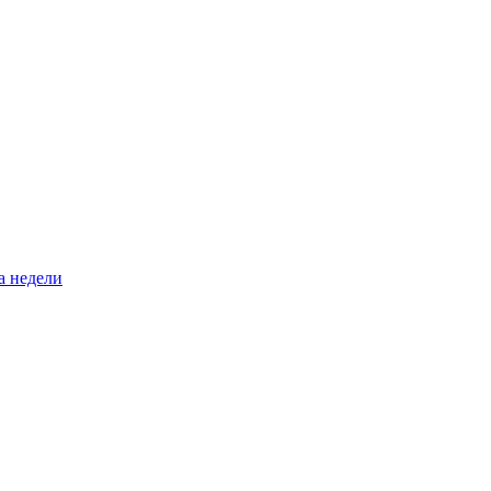
а недели