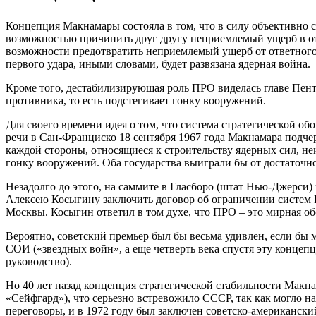
Концепция Макнамары состояла в том, что в силу объективно 
возможностью причинить друг другу неприемлемый ущерб в отв
возможности предотвратить неприемлемый ущерб от ответного
первого удара, иными словами, будет развязана ядерная война.
Кроме того, дестабилизирующая роль ПРО виделась главе Пент
противника, то есть подстегивает гонку вооружений.
Для своего времени идея о том, что система стратегической 
речи в Сан-Франциско 18 сентября 1967 года Макнамара подче
каждой стороны, относящиеся к строительству ядерных сил, н
гонку вооружений. Оба государства выиграли бы от достаточн
Незадолго до этого, на саммите в Гласборо (штат Нью-Джерс
Алексею Косыгину заключить договор об ограничении систем П
Москвы. Косыгин ответил в том духе, что ПРО – это мирная об
Вероятно, советский премьер был бы весьма удивлен, если бы 
СОИ («звездных войн», а еще четверть века спустя эту концеп
руководство).
Но 40 лет назад концепция стратегической стабильности Мак
«Сейфгард»), что серьезно встревожило СССР, так как могло н
переговоры, и в 1972 году был заключен советско-американс