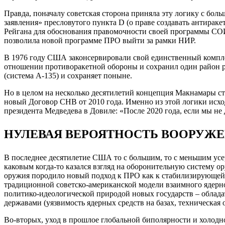
Правда, поначалу советская сторона приняла эту логику с бо
заявления» пресловутого пункта D (о праве создавать антира
Рейгана для обоснования правомочности своей программы СОИ,
позволила новой программе ПРО выйти за рамки НИР.
В 1976 году США законсервировали свой единственный компле
отношении противоракетной обороны и сохранил один район ра
(система А-135) и сохраняет поныне.
Но в целом на несколько десятилетий концепция Макнамары 
новый Договор СНВ от 2010 года. Именно из этой логики исх
президента Медведева в Довиле: «После 2020 года, если мы не 
НУЛЕВАЯ ВЕРОЯТНОСТЬ ВООРУЖ
В последнее десятилетие США то с большим, то с меньшим ус
каковым когда-то казался взгляд на оборонительную систему 
оружия породило новый подход к ПРО как к стабилизирующей 
традиционной советско-американской модели взаимного ядерно
политико-идеологической природой новых государств – облада
державами (уязвимость ядерных средств на базах, техническая
Во-вторых, уход в прошлое глобальной биполярности и холод