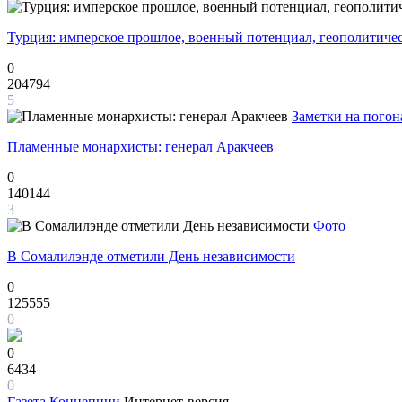
Турция: имперское прошлое, военный потенциал, геополитиче
0
204794
5
Заметки на погон
Пламенные монархисты: генерал Аракчеев
0
140144
3
Фото
В Сомалилэнде отметили День независимости
0
125555
0
0
6434
0
Газета
Концепции
Интернет-версия