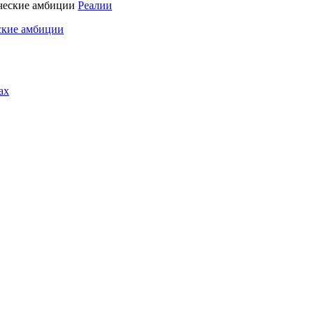
Реалии
ские амбиции
ах