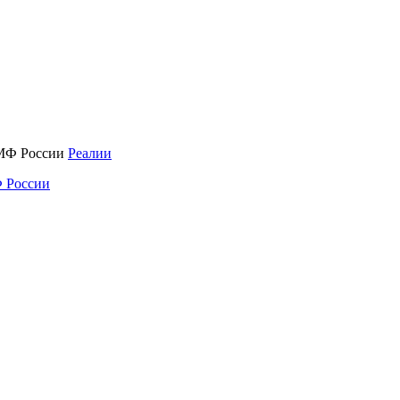
Реалии
 России