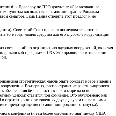
иложенный к Договору по ПРО документ «Согласованные
этим пунктом воспользовалась администрация Рональда
вом сенатора Сэма Нанна отвергла этот предлог и не
кота). Советский Союз проявил последовательность в
е 90-е годы нашла средства для его глубокой модернизации
 их соглашений по ограничению ядерных вооружений, включая
американской программе ПРО. Это проявилось в заявлении
 он.
канская стратегическая мысль опять рождает новое видение,
 вооружений. Во-первых, распространение ракетно-ядерного
 обеспечения безопасности в таком мире на основе
тным ударом) ставится под сомнение. Это обусловлено как
 в стратегических отношениях друг с другом и с великими
ния и предотвращения несанкционированного запуска).
енного конфликта (и тем более ядерной войны) между США