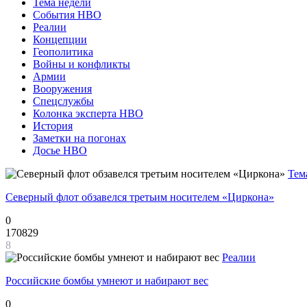
Тема недели
События НВО
Реалии
Концепции
Геополитика
Войны и конфликты
Армии
Вооружения
Спецслужбы
Колонка эксперта НВО
История
Заметки на погонах
Досье НВО
Тем
Северный флот обзавелся третьим носителем «Циркона»
0
170829
8
Реалии
Российские бомбы умнеют и набирают вес
0