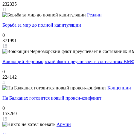
232335
11
Реалии
Борьба за мир до полной капитуляции
0
371991
18
Воюющий Черноморский флот преуспевает в состязаниях ВМФ
0
224142
4
Концепции
На Балканах готовится новый прокси-конфликт
0
153269
15
Армии