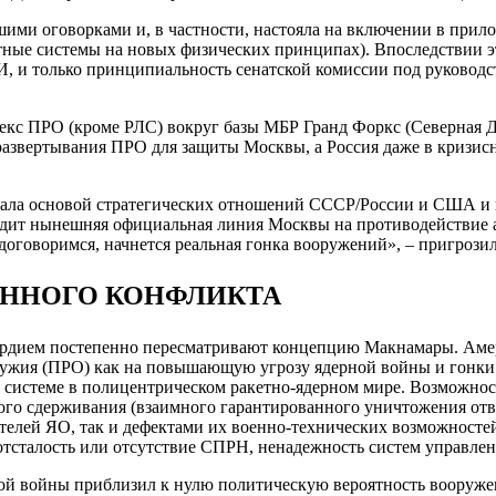
льшими оговорками и, в частности, настояла на включении в пр
кетные системы на новых физических принципах). Впоследствии 
 и только принципиальность сенатской комиссии под руководст
кс ПРО (кроме РЛС) вокруг базы МБР Гранд Форкс (Северная Да
звертывания ПРО для защиты Москвы, а Россия даже в кризисны
стала основой стратегических отношений СССР/России и США и
одит нынешняя официальная линия Москвы на противодействие 
договоримся, начнется реальная гонка вооружений», – пригрозил
ЕННОГО КОНФЛИКТА
ердием постепенно пересматривают концепцию Макнамары. Амери
оружия (ПРО) как на повышающую угрозу ядерной войны и гонки
системе в полицентрическом ракетно-ядерном мире. Возможность
го сдерживания (взаимного гарантированного уничтожения отве
телей ЯО, так и дефектами их военно-технических возможностей
 отсталость или отсутствие СПРН, ненадежность систем управле
ной войны приблизил к нулю политическую вероятность вооруж