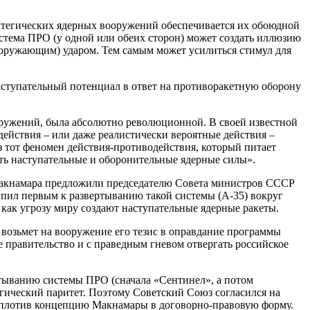
ратегических ядерных вооружений обеспечивается их обоюдной
стема ПРО (у одной или обеих сторон) может создать иллюзию
оружающим) ударом. Тем самым может усилиться стимул для
наступательный потенциал в ответ на противоракетную оборону
ооружений, была абсолютно революционной. В своей известной
ействия – или даже реалистически вероятные действия –
з тот феномен действия-противодействия, который питает
ить наступательные и оборонительные ядерные силы».
 Макнамара предложили председателю Совета министров СССР
пил первым к развертыванию такой системы (А-35) вокруг
 как угрозу миру создают наступательные ядерные ракеты.
 возьмет на вооружение его тезис в оправдание программы
 правительство и с праведным гневом отвергать российское
ртыванию системы ПРО (сначала «Сентинел», а потом
егический паритет. Поэтому Советский Союз согласился на
воплотив концепцию Макнамары в договорно-правовую форму.