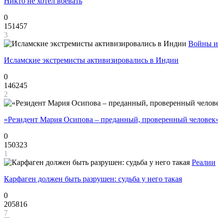
Никто не хотел воевать
0
151457
3
Войны и
Исламские экстремисты активизировались в Индии
0
146245
2
«Резидент Мария Осипова – преданный, проверенный человек
0
150323
1
Реалии
Карфаген должен быть разрушен: судьба у него такая
0
205816
7