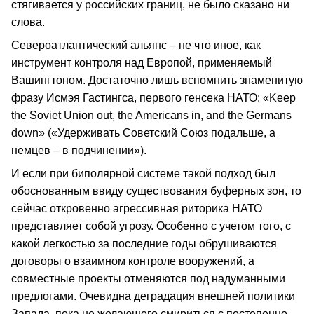
стягивается у российских границ, не было сказано ни
слова.
Североатлантический альянс – не что иное, как
инструмент контроля над Европой, применяемый
Вашингтоном. Достаточно лишь вспомнить знаменитую
фразу Исмэя Гастингса, первого генсека НАТО: «Keep
the Soviet Union out, the Americans in, and the Germans
down» («Удерживать Советский Союз подальше, а
немцев – в подчинении»).
И если при биполярной системе такой подход был
обоснованным ввиду существования буферных зон, то
сейчас откровенно агрессивная риторика НАТО
представляет собой угрозу. Особенно с учетом того, с
какой легкостью за последние годы обрушиваются
договоры о взаимном контроле вооружений, а
совместные проекты отменяются под надуманными
предлогами. Очевидна деградация внешней политики
Запада, пока не желающего смириться с постепенно