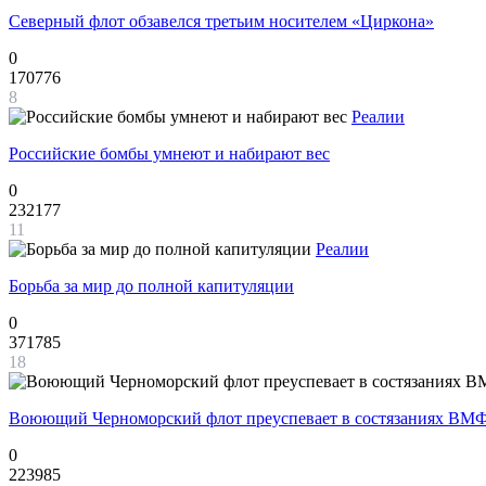
Северный флот обзавелся третьим носителем «Циркона»
0
170776
8
Реалии
Российские бомбы умнеют и набирают вес
0
232177
11
Реалии
Борьба за мир до полной капитуляции
0
371785
18
Воюющий Черноморский флот преуспевает в состязаниях ВМФ
0
223985