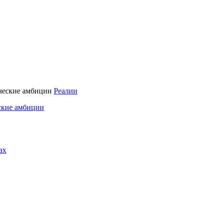
Реалии
ские амбиции
ах