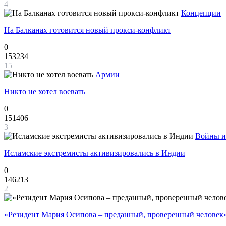
4
Концепции
На Балканах готовится новый прокси-конфликт
0
153234
15
Армии
Никто не хотел воевать
0
151406
3
Войны и
Исламские экстремисты активизировались в Индии
0
146213
2
«Резидент Мария Осипова – преданный, проверенный человек