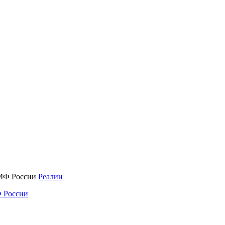
Реалии
 России