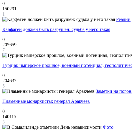
0
150291
1
Реалии
Карфаген должен быть разрушен: судьба у него такая
0
205659
7
Турция: имперское прошлое, военный потенциал, геополитиче
0
204637
5
Заметки на погон
Пламенные монархисты: генерал Аракчеев
0
140115
3
Фото