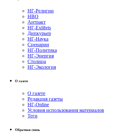
НГ-Религии
НВО
Антракт
НГ-Exlibris
Дипкурьер
НГ-Наука
Сценарии
НГ-Политика
НГ-Энергия
Столица
НГ-Экология
О газете
О газете
Редакция газеты
НГ-Online
Условия использования материалов
Теги
Обратная связь