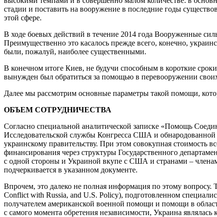
высокими темпами и в совершенно малом количестве: в основно
стадии и поставить на вооружение в последние годы существов
этой сфере.
В ходе боевых действий в течение 2014 года Вооруженные сил
Преимущественно это касалось прежде всего, конечно, украин
были, пожалуй, наиболее существенными.
В конечном итоге Киев, не будучи способным в короткие срок
вынужден был обратиться за помощью в перевооружении своих
Далее мы рассмотрим основные параметры такой помощи, кото
ОБЪЕМ СОТРУДНИЧЕСТВА
Согласно специальной аналитической записке «Помощь Соединен
Исследовательской службы Конгресса США и обнародованной 9
украинскому правительству. При этом совокупная стоимость вс
финансирования через структуры Государственного департаме
с одной стороны и Украиной вкупе с США и странами – члена
подчеркивается в указанном документе.
Впрочем, это далеко не полная информация по этому вопросу. 
Conflict with Russia, and U.S. Policy), подготовленном спец
получателем американской военной помощи и помощи в области
с самого момента обретения независимости, Украина являлась