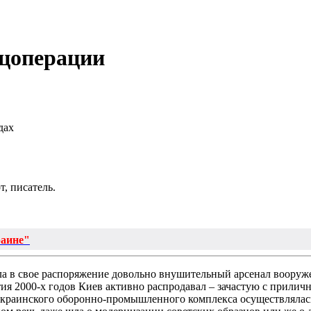
ецоперации
дах
, писатель.
раине"
а в свое распоряжение довольно внушительный арсенал вооруже
етия 2000-х годов Киев активно распродавал – зачастую с прилич
 украинского оборонно-промышленного комплекса осуществляла