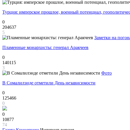
Турция: имперское прошлое, военный потенциал, геополитиче
0
204637
5
Заметки на погон
Пламенные монархисты: генерал Аракчеев
0
140115
3
Фото
В Сомалилэнде отметили День независимости
0
125466
0
0
10877
74
Газета
Концепции
Интернет-версия