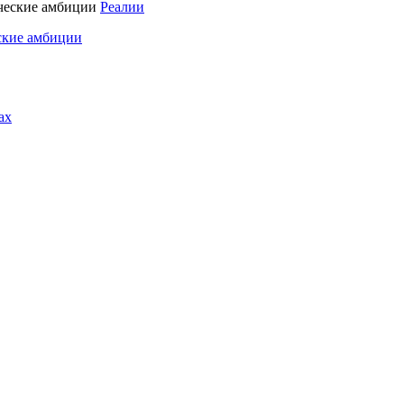
Реалии
ские амбиции
ах