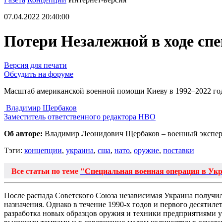
07.04.2022 20:40:00
Потери Незалежной в ходе сп
Версия для печати
Обсудить на форуме
Масштаб американской военной помощи Киеву в 1992–2022 го
Владимир Щербаков
Заместитель ответственного редактора НВО
Об авторе:
Владимир Леонидович Щербаков – военный эксперт
Тэги:
концепции
,
украина
,
сша
,
нато
,
оружие
,
поставки
Все статьи по теме
"Специальная военная операция в Ук
После распада Советского Союза независимая Украина получил
назначения. Однако в течение 1990-х годов и первого десятил
разработка новых образцов оружия и техники предприятиями