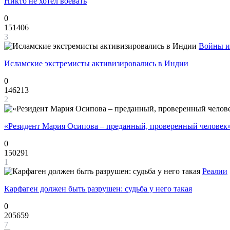
Никто не хотел воевать
0
151406
3
Войны и
Исламские экстремисты активизировались в Индии
0
146213
2
«Резидент Мария Осипова – преданный, проверенный человек
0
150291
1
Реалии
Карфаген должен быть разрушен: судьба у него такая
0
205659
7