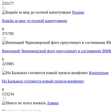
232177
11
Реалии
Борьба за мир до полной капитуляции
0
371785
18
Воюющий Черноморский флот преуспевает в состязаниях ВМФ
0
223985
4
Концепции
На Балканах готовится новый прокси-конфликт
0
153234
15
Армии