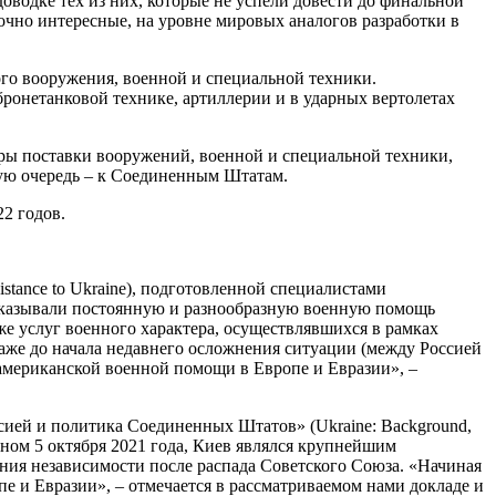
оводке тех из них, которые не успели довести до финальной
точно интересные, на уровне мировых аналогов разработки в
ого вооружения, военной и специальной техники.
бронетанковой технике, артиллерии и в ударных вертолетах
ры поставки вооружений, военной и специальной техники,
вую очередь – к Соединенным Штатам.
2 годов.
stance to Ukraine), подготовленной специалистами
оказывали постоянную и разнообразную военную помощь
же услуг военного характера, осуществлявшихся в рамках
аже до начала недавнего осложнения ситуации (между Россией
американской военной помощи в Европе и Евразии», –
ссией и политика Соединенных Штатов» (Ukraine: Background,
нном 5 октября 2021 года, Киев являлся крупнейшим
ния независимости после распада Советского Союза. «Начиная
е и Евразии», – отмечается в рассматриваемом нами докладе и