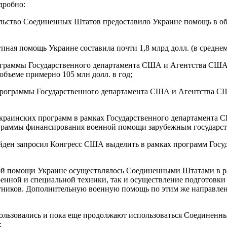
дробно:
ельство Соединенных Штатов предоставило Украине помощь в общ
пная помощь Украине составила почти 1,8 млрд долл. (в среднем
граммы Государственного департамента США и Агентства США по
бъеме примерно 105 млн долл. в год;
 программы Государственного департамента США и Агентства С
 украинских программ в рамках Государственного департамент
граммы финансирования военной помощи зарубежным государствам
йден запросил Конгресс США выделить в рамках программ Гос
нной помощи Украине осуществлялось Соединенными Штатами в р
оенной и специальной техники, так и осуществление подготовки
ников. Дополнительную военную помощь по этим же направлени
спользовались и пока еще продолжают использоваться Соединен
: