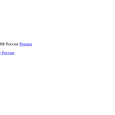
Реалии
 России