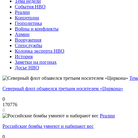
Тема недели
События НВО
Реалии
Концепции
Геополитика
Войны и конфликты
Армии
Вооружения
Спецслужбы
Колонка эксперта НВО
История
Заметки на погонах
Досье НВО
Тем
Северный флот обзавелся третьим носителем «Циркона»
0
170776
8
Реалии
Российские бомбы умнеют и набирают вес
0