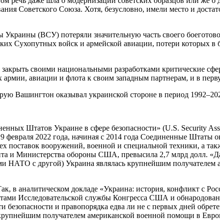
м речь даже шла о модернизации советских образцов или же о д
ания Советского Союза. Хотя, безусловно, имели место и доста
ы Украины (ВСУ) потеряли значительную часть своего боеготов
ских Сухопутных войск и армейской авиации, потери которых в 
и закрыть своими национальными разработками критические сфе
 армии, авиации и флота к своим западным партнерам, и в пер
рую Вашингтон оказывал украинской стороне в период 1992–202
ных Штатов Украине в сфере безопасности» (U.S. Security Assi
 февраля 2022 года, начиная с 2014 года Соединенные Штаты 
ех поставок вооружений, военной и специальной техники, а так
нта и Министерства обороны США, превысила 2,7 млрд долл. «Д
ми НАТО с другой) Украина являлась крупнейшим получателем 
Так, в аналитическом докладе «Украина: история, конфликт с Ро
иалистами Исследовательской службы Конгресса США и обнародова
 безопасности и правопорядка едва ли не с первых дней обрете
 крупнейшим получателем американской военной помощи в Европ