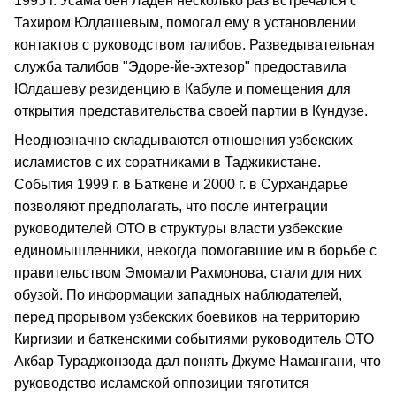
1995 г. Усама бен Ладен несколько раз встречался с
Тахиром Юлдашевым, помогал ему в установлении
контактов с руководством талибов. Разведывательная
служба талибов "Эдоре-йе-эхтезор" предоставила
Юлдашеву резиденцию в Кабуле и помещения для
открытия представительства своей партии в Кундузе.
Неоднозначно складываются отношения узбекских
исламистов с их соратниками в Таджикистане.
События 1999 г. в Баткене и 2000 г. в Сурхандарье
позволяют предполагать, что после интеграции
руководителей ОТО в структуры власти узбекские
единомышленники, некогда помогавшие им в борьбе с
правительством Эмомали Рахмонова, стали для них
обузой. По информации западных наблюдателей,
перед прорывом узбекских боевиков на территорию
Киргизии и баткенскими событиями руководитель ОТО
Акбар Тураджонзода дал понять Джуме Намангани, что
руководство исламской оппозиции тяготится