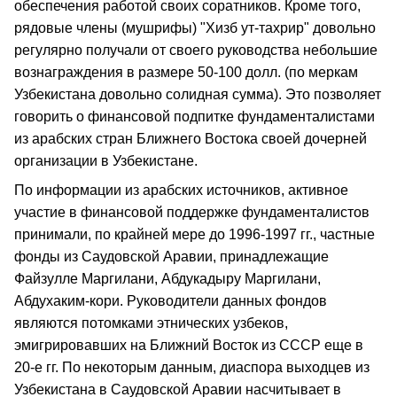
обеспечения работой своих соратников. Кроме того,
рядовые члены (мушрифы) "Хизб ут-тахрир" довольно
регулярно получали от своего руководства небольшие
вознаграждения в размере 50-100 долл. (по меркам
Узбекистана довольно солидная сумма). Это позволяет
говорить о финансовой подпитке фундаменталистами
из арабских стран Ближнего Востока своей дочерней
организации в Узбекистане.
По информации из арабских источников, активное
участие в финансовой поддержке фундаменталистов
принимали, по крайней мере до 1996-1997 гг., частные
фонды из Саудовской Аравии, принадлежащие
Файзулле Маргилани, Абдукадыру Маргилани,
Абдухаким-кори. Руководители данных фондов
являются потомками этнических узбеков,
эмигрировавших на Ближний Восток из СССР еще в
20-е гг. По некоторым данным, диаспора выходцев из
Узбекистана в Саудовской Аравии насчитывает в