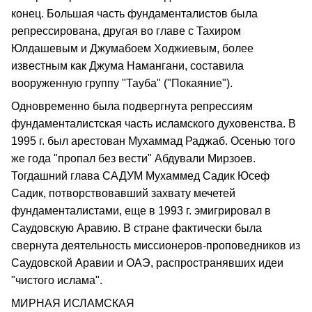
конец. Большая часть фундаменталистов была
репрессирована, другая во главе с Тахиром
Юлдашевым и Джумабоем Ходжиевым, более
известным как Джума Намангани, составила
вооруженную группу "Тауба" ("Покаяние").
Одновременно была подвергнута репрессиям
фундаменталистская часть исламского духовенства. В
1995 г. был арестован Мухаммад Раджаб. Осенью того
же года "пропал без вести" Абдували Мирзоев.
Тогдашний глава САДУМ Мухаммед Садик Юсеф
Садик, потворствовавший захвату мечетей
фундаменталистами, еще в 1993 г. эмигрировал в
Саудовскую Аравию. В стране фактически была
свернута деятельность миссионеров-проповедников из
Саудовской Аравии и ОАЭ, распространявших идеи
"чистого ислама".
МИРНАЯ ИСЛАМСКАЯ