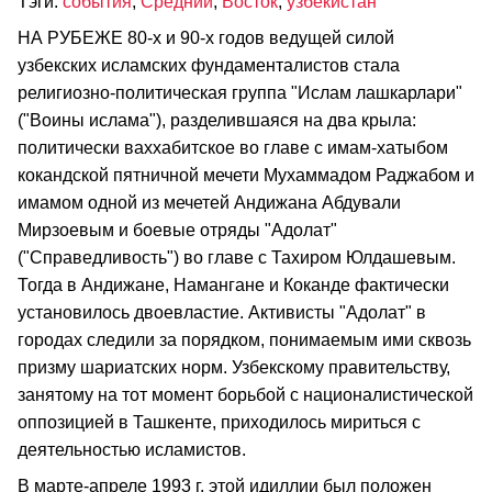
Тэги:
события
,
Средний
,
Восток
,
узбекистан
НА РУБЕЖЕ 80-х и 90-х годов ведущей силой
узбекских исламских фундаменталистов стала
религиозно-политическая группа "Ислам лашкарлари"
("Воины ислама"), разделившаяся на два крыла:
политически ваххабитское во главе с имам-хатыбом
кокандской пятничной мечети Мухаммадом Раджабом и
имамом одной из мечетей Андижана Абдували
Мирзоевым и боевые отряды "Адолат"
("Справедливость") во главе с Тахиром Юлдашевым.
Тогда в Андижане, Намангане и Коканде фактически
установилось двоевластие. Активисты "Адолат" в
городах следили за порядком, понимаемым ими сквозь
призму шариатских норм. Узбекскому правительству,
занятому на тот момент борьбой с националистической
оппозицией в Ташкенте, приходилось мириться с
деятельностью исламистов.
В марте-апреле 1993 г. этой идиллии был положен