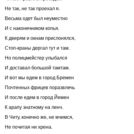
Не так, не так проехал я.
Весьма одет был неуместно
И с наконечником копья.
К дверям и окнам прислонялся,
Стоп-краны дергал тут и там.
Но полицмейстер улыбался
И доставал большой тамтам.
И вот мы едем в город Бремен
Почтенных фрицев поразвлечь
И после едем в город Йемен
К арапу знатному на ленч.
В Читу, конечно же, не мчимся,
Не почитая ни хрена.