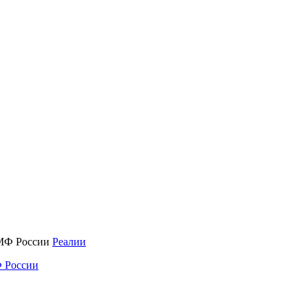
Реалии
 России