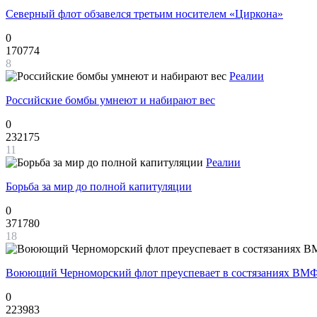
Северный флот обзавелся третьим носителем «Циркона»
0
170774
8
Реалии
Российские бомбы умнеют и набирают вес
0
232175
11
Реалии
Борьба за мир до полной капитуляции
0
371780
18
Воюющий Черноморский флот преуспевает в состязаниях ВМФ
0
223983