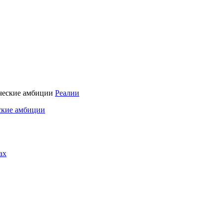
Реалии
ские амбиции
ах