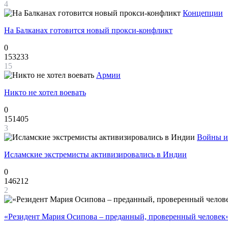
4
Концепции
На Балканах готовится новый прокси-конфликт
0
153233
15
Армии
Никто не хотел воевать
0
151405
3
Войны и
Исламские экстремисты активизировались в Индии
0
146212
2
«Резидент Мария Осипова – преданный, проверенный человек