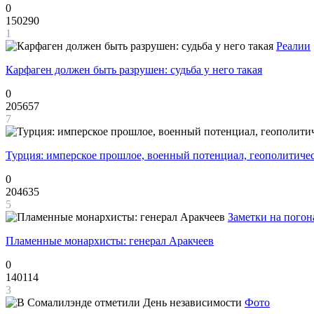
0
150290
1
Реалии
Карфаген должен быть разрушен: судьба у него такая
0
205657
7
Турция: имперское прошлое, военный потенциал, геополитиче
0
204635
5
Заметки на погон
Пламенные монархисты: генерал Аракчеев
0
140114
3
Фото