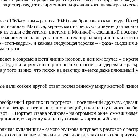
лекционер глядит с фирменного уорхоловского шелкографического
ассо 1969-го, там – ранняя, 1949 года бронзовая скульптура Йо
н вспоминает Матисса, вернее, матиссовскую «дикую» (согласно 
ок из стали с фруктами, цветами и Моникой», сделанный посредс
ое мороженое на дегустации» – с тех пор на витрине так и стоя
то «стоп-кадры», и каждая следующая тарелка – «фаза» съедения д
ма кстати.
едет в современности линию неопоп, в данном случае – с креп
 а будто и впрямь по старинной технологии – из дерева и с раск
у того из них, что похож на девочку, имеется даже плюшевый м
рые дали совсем другой ответ послевоенному миру жесткой жив
своеобразный триптих из портретов – посвящений друзьям, сдел
листа, автора и тотальных инсталляций, и концептуального альб
вот – «Портрет Ивана Чуйкова» на огромном окне, оммаж знамен
адиционную картину концептуализма, – картины-объекты.
«Большая купальщица» самого Чуйкова вступает в разговор с рас
ая соотношение иллюзии и реальности, знака и его восприятия, 