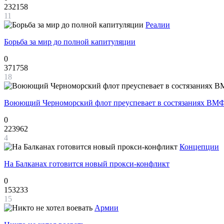
232158
11
Реалии
Борьба за мир до полной капитуляции
0
371758
18
Воюющий Черноморский флот преуспевает в состязаниях ВМФ
0
223962
4
Концепции
На Балканах готовится новый прокси-конфликт
0
153233
15
Армии