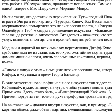
есть работы 150 художников, продолжает пополняться. Сам кол
одной галерее с Мао Цзедуном и Мэрилин Монро.
Имена такие, что достаточно перечисления. Тут – поздний Пик
играет в Энгра и его картину «Турецкая баня». Том Вессельма
американского поп-артиста это не экспрессия холста, а «Рисун
Олденбург в 1964-м создал произведение искусства – «Бананов
тарелки да розетки с лакомством. Вглядеться – окажется, что э
услуг, вспомнить поп-арт с его иронией над потреблением весь
Модный и дорогой во всех смыслах пересмешник Джефф Кунс в
сработанными не из стали, как его хрестоматийные скульптуры,
домимимишной эпохи, очень современны: кокетливы, игривы, а 
позже.
«Лицом к лицу» с этим – немецкие неоэкспрессионисты, кото
Кифера, и «Бутылка и орел» Георга Базелица.
В зале отечественного неофициального искусства тон задает 
Кабакова)»: нужно заглянуть внутрь, чтобы увидеть концептуа
Примаков». Здесь, стало быть, – «Вшкафусидящий Кабаков». А 
Причем портреты эти, точно в духе переформатировавшего тр
На выставке же – диалоги внутри искусства, как, к примеру, 
картина-объект, даже объект-картина, смешивающая, исследующ