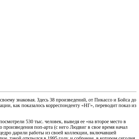
ему знаковая. Здесь 38 произведений, от Пикассо и Бойса до
ции, как показалось корреспонденту «НГ», переводит показ из
посмотрели 530 тыс. человек, выведя ее «на второе место в
ю произведения поп-арта (с него Людвиг в свое время начал
щедро дарили работы из своей коллекции, включавшей
е, такой открылся в 1995 году, и собрание, в котором сегодня