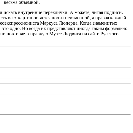
– весьма объемной.
ми искать внутренние переклички. А можете, читая подписи,
сть всех картин остается почти неизменной, а правая каждый
а» неоэкспрессиониста Маркуса Люперца. Когда знаменитых
– это одно. Но когда их представляют иногда таким формально-
но повторяет справку о Музее Людвига на сайте Русского