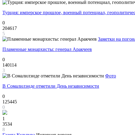
Турция: имперское прошлое, военный потенциал, геополитиче
0
204617
5
Заметки на погон
Пламенные монархисты: генерал Аракчеев
0
140114
3
Фото
В Сомалилэнде отметили День независимости
0
125445
0
1
3534
8
Газета
Культура
Интернет-версия