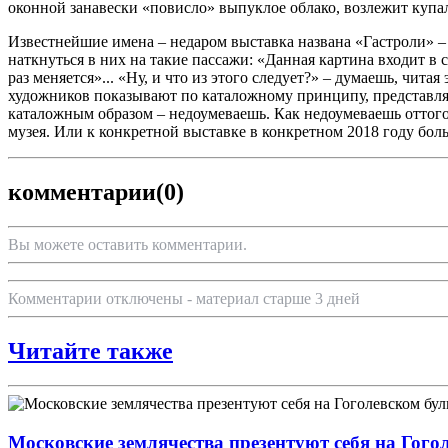
оконной занавески «повисло» выпуклое облако, возлежит купа
Известнейшие имена – недаром выставка названа «Гастроли» – 
наткнуться в них на такие пассажи: «Данная картина входит в
раз меняется»... «Ну, и что из этого следует?» – думаешь, чи
художников показывают по каталожному принципу, представляя 
каталожным образом – недоумеваешь. Как недоумеваешь оттого,
музея. Или к конкретной выставке в конкретном 2018 году бол
комментарии
(0)
Вы можете оставить комментарии.
Комментарии отключены - материал старше 3 дней
Читайте также
Московские землячества презентуют себя на Гого