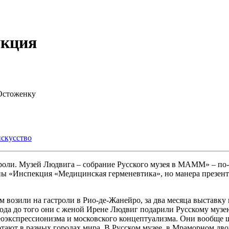
укция
 Остоженку
искусство
и. Музей Людвига – собрание Русского музея в МАММ» – по-сво
ы «Инспекция «Медицинская герменевтика», но манера презента
м возили на гастроли в Рио-де-Жанейро, за два месяца выставку 
 года до того они с женой Ирене Людвиг подарили Русскому музе
неоэкспрессионизма и московского концептуализма. Они вообще 
тают в разных городах мира. В Русском музее, в Мраморном дворц