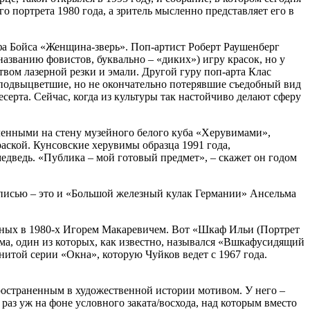
 портрета 1980 года, а зритель мысленно представляет его в
зефа Бойса «Женщина-зверь». Поп-артист Роберт Раушенберг
названию фовистов, буквально – «диких») игру красок, но у
твом лазерной резки и эмали. Другой гуру поп-арта Клас
т подвыцветшие, но не окончательно потерявшие съедобный вид
есерта. Сейчас, когда из культуры так настойчиво делают сферу
ленными на стену музейного белого куба «Херувимами»,
раской. Кунсовские херувимы образца 1991 года,
едведь. «Публика – мой готовый предмет», – скажет он годом
описью – это и «Большой железный кулак Германии» Ансельма
анных в 1980-х Игорем Макаревичем. Вот «Шкаф Ильи (Портрет
ома, один из которых, как известно, назывался «Вшкафусидящий
итой серии «Окна», которую Чуйков ведет с 1967 года.
пространенным в художественной истории мотивом. У него –
раз уж на фоне условного заката/восхода, над которым вместо