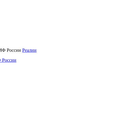
Реалии
 России