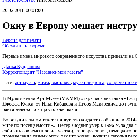
26.02.2018 00:01:00
Окну в Европу мешает инстр
Версия для печати
Обсудить на форуме
Первые имена мирового современного искусства привезли на
Дарья Курдюкова
Корреспондент "Независимой газеты"
Тэги:
арт музей
,
мамм
,
выставка
,
музей людвига
,
современное 
В Мультимедиа Арт Музее (МАММ) открылась выставка «Гастрол
Джеффа Кунса, от Ильи Кабакова и Игоря Макаревича до групп
ранга знакового в просто значимый.
Во вступительном тексте пишут, что когда это собрание в 2014-
мире по посещаемости»... Петер Людвиг умер в 1996-м, за два
собирать современное искусство), гиперреализма, немецкого 
произведения разных эпох, так что музеи Людвига сегодня рабо