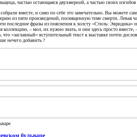
льщица, частью остающаяся двухмерной, а частью своих изгибов 
собрали вместе, и само по себе это замечательно. Вы можете са
 серию из пяти произведений, посвященную теме смерти. Левая ча
тая эти последние фразы из пояснения к холсту «Стиль: Эвридик
коллекцию, – мол, их нужно знать, и они здесь просто вместе, 
 что «заглавный» вступительный текст к выставке почти дослов
ьше нечего добавить ?
левском бульваре