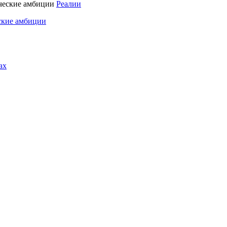
Реалии
ские амбиции
ах