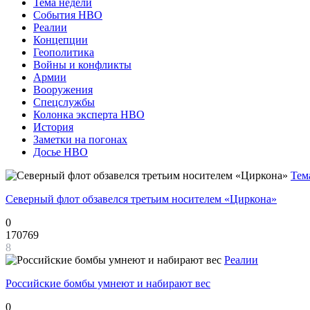
Тема недели
События НВО
Реалии
Концепции
Геополитика
Войны и конфликты
Армии
Вооружения
Спецслужбы
Колонка эксперта НВО
История
Заметки на погонах
Досье НВО
Тем
Северный флот обзавелся третьим носителем «Циркона»
0
170769
8
Реалии
Российские бомбы умнеют и набирают вес
0