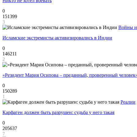
Никто не хотел воевать
0
151399
3
Войны и
Исламские экстремисты активизировались в Индии
0
146211
2
«Резидент Мария Осипова – преданный, проверенный человек
0
150289
1
Реалии
Карфаген должен быть разрушен: судьба у него такая
0
205637
7