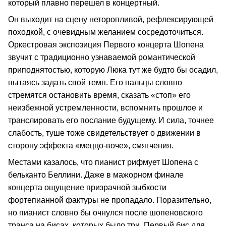
который плавно перешел в концертный.
Он выходит на сцену неторопливой, рефлексирующей
походкой, с очевидным желанием сосредоточиться.
Оркестровая экспозиция Первого концерта Шопена
звучит с традиционно узнаваемой романтической
приподнятостью, которую Люка тут же будто бы осадил,
пытаясь задать свой темп. Его пальцы словно
стремятся остановить время, сказать «стоп» его
неизбежной устремленности, вспомнить прошлое и
транслировать его послание будущему. И сила, точнее
слабость, туше тоже свидетельствует о движении в
сторону эффекта «меццо-воче», смягчения.
Местами казалось, что пианист рифмует Шопена с
бельканто Беллини. Даже в мажорном финале
концерта ощущение призрачной зыбкости
фортепианной фактуры не пропадало. Поразительно,
но пианист словно бы очнулся после шопеновского
транса на бисах, которых было три. Первый бис для