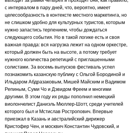
выходит за рамки четырех и проходят они, как правило,
с интервалом в пару дней, что, вероятно, имеет
целесообразность в контексте местного маркетинга, но
не слишком удобно для культурных туристов, которым
нужно запастись терпением, чтобы дождаться
следующего события. Но в такой логике есть и своя
важная правда: вся нагрузка лежит на одном оркестре,
который должен быть на высоте, а потому требует
нужного количества репетиций с приглашенными
солистами. За восемь выпусков фестиваль успел
познакомить казанскую публику с Ольгой Бородиной и
Ильдаром Абдразаковым, Мишей Майским и Вадимом
Репиным, Суми Чо и Дэвидом Фреем и многими
другими. В этом году их ряды пополнил немецкий
виолончелист Даниэль Мюллер-Шотт, среди учителей
которого был и Мстислав Ростропович. Впервые
приезжал в Казань и австралийский дирижер
Кристофер Чен, и москвич Константин Чудовский, и