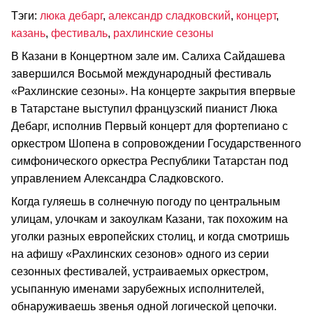
Тэги:
люка дебарг
,
александр сладковский
,
концерт
,
казань
,
фестиваль
,
рахлинские сезоны
В Казани в Концертном зале им. Салиха Сайдашева
завершился Восьмой международный фестиваль
«Рахлинские сезоны». На концерте закрытия впервые
в Татарстане выступил французский пианист Люка
Дебарг, исполнив Первый концерт для фортепиано с
оркестром Шопена в сопровождении Государственного
симфонического оркестра Республики Татарстан под
управлением Александра Сладковского.
Когда гуляешь в солнечную погоду по центральным
улицам, улочкам и закоулкам Казани, так похожим на
уголки разных европейских столиц, и когда смотришь
на афишу «Рахлинских сезонов» одного из серии
сезонных фестивалей, устраиваемых оркестром,
усыпанную именами зарубежных исполнителей,
обнаруживаешь звенья одной логической цепочки.