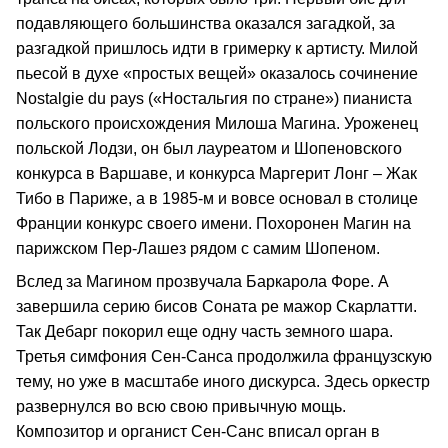
подавляющего большинства оказался загадкой, за
разгадкой пришлось идти в гримерку к артисту. Милой
пьесой в духе «простых вещей» оказалось сочинение
Nostalgie du pays («Ностальгия по стране») пианиста
польского происхождения Милоша Магина. Уроженец
польской Лодзи, он был лауреатом и Шопеновского
конкурса в Варшаве, и конкурса Маргерит Лонг – Жак
Тибо в Париже, а в 1985-м и вовсе основал в столице
Франции конкурс своего имени. Похоронен Магин на
парижском Пер-Лашез рядом с самим Шопеном.
Вслед за Магином прозвучала Баркарола Форе. А
завершила серию бисов Соната ре мажор Скарлатти.
Так Дебарг покорил еще одну часть земного шара.
Третья симфония Сен-Санса продолжила французскую
тему, но уже в масштабе иного дискурса. Здесь оркестр
развернулся во всю свою привычную мощь.
Композитор и органист Сен-Санс вписал орган в