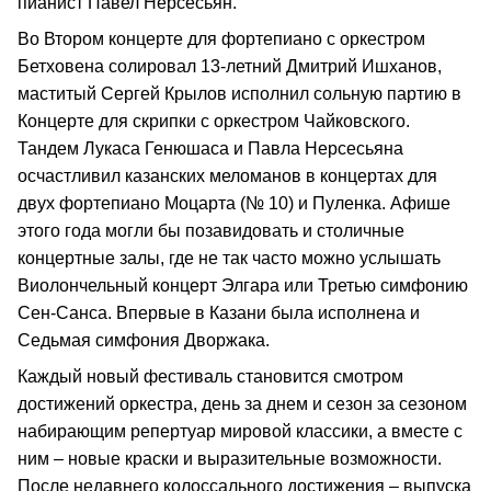
пианист Павел Нерсесьян.
Во Втором концерте для фортепиано с оркестром
Бетховена солировал 13-летний Дмитрий Ишханов,
маститый Сергей Крылов исполнил сольную партию в
Концерте для скрипки с оркестром Чайковского.
Тандем Лукаса Генюшаса и Павла Нерсесьяна
осчастливил казанских меломанов в концертах для
двух фортепиано Моцарта (№ 10) и Пуленка. Афише
этого года могли бы позавидовать и столичные
концертные залы, где не так часто можно услышать
Виолончельный концерт Элгара или Третью симфонию
Сен-Санса. Впервые в Казани была исполнена и
Седьмая симфония Дворжака.
Каждый новый фестиваль становится смотром
достижений оркестра, день за днем и сезон за сезоном
набирающим репертуар мировой классики, а вместе с
ним – новые краски и выразительные возможности.
После недавнего колоссального достижения – выпуска