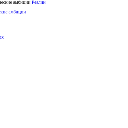
Реалии
ские амбиции
ах