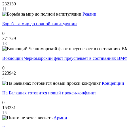
232139
11
Реалии
Борьба за мир до полной капитуляции
0
371729
18
Воюющий Черноморский флот преуспевает в состязаниях ВМФ
0
223942
4
Концепции
На Балканах готовится новый прокси-конфликт
0
153231
15
Армии