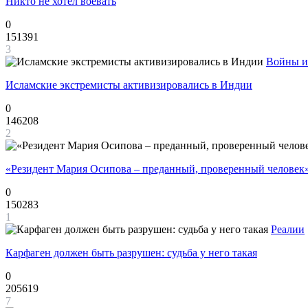
Никто не хотел воевать
0
151391
3
Войны и
Исламские экстремисты активизировались в Индии
0
146208
2
«Резидент Мария Осипова – преданный, проверенный человек
0
150283
1
Реалии
Карфаген должен быть разрушен: судьба у него такая
0
205619
7