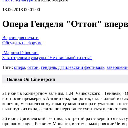
18.06.2018 00:01:00
Опера Генделя "Оттон" вперв
Версия для печати
Обсудить на форуме
Марина Гайкович
Зав. отделом культуры "Независимой газеты"
Тэги:
опера
,
оттон
,
гендель. дягилевский фестиваль
,
завершени
Полная On-Line версия
21 июня в Концертном зале им. П.И. Чайковского – Гендель, «
вот после премьеры в Англии она, напротив, стала одной из са
конечно, мелодическому таланту композитора и участию в пост
выкинуть из окна, если та не перестанет суетиться и споет св
26 июня Дягилевский фестиваль в третий раз завершится выст
прошлом году – Реквием Моцарта, в этом – малеровские Четве