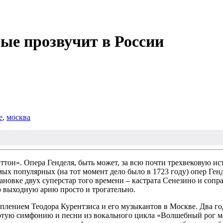
ые прозвучит в России
е
,
москва
Оттон». Опера Генделя, быть может, за всю почти трехвековую и
мых популярных (на тот момент дело было в 1723 году) опер Генд
ановке двух суперстар того времени – кастрата Сенезино и соп
ою выходную арию просто и трогательно.
уплением Теодора Курентзиса и его музыкантов в Москве. Два 
ртую симфонию и песни из вокального цикла «Волшебный рог мал