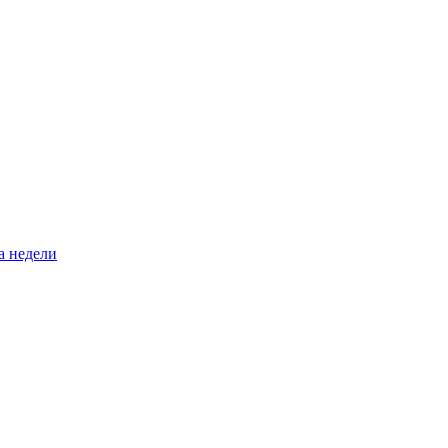
а недели