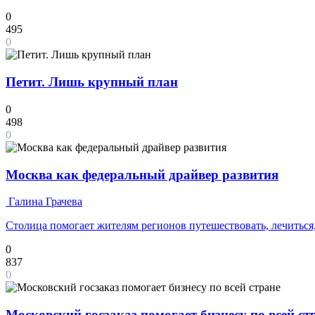
0
495
0
Петит. Лишь крупный план
0
498
0
Москва как федеральный драйвер развития
Галина Грачева
Столица помогает жителям регионов путешествовать, лечиться,
0
837
0
Московский госзаказ помогает бизнесу по всей ст