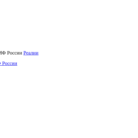
Реалии
 России