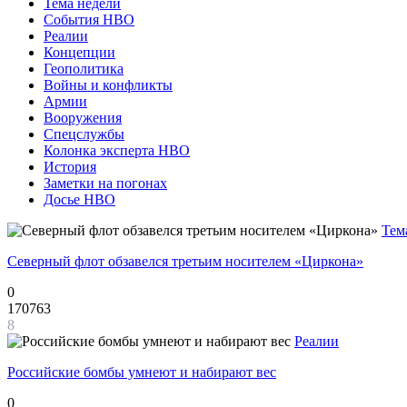
Тема недели
События НВО
Реалии
Концепции
Геополитика
Войны и конфликты
Армии
Вооружения
Спецслужбы
Колонка эксперта НВО
История
Заметки на погонах
Досье НВО
Тем
Северный флот обзавелся третьим носителем «Циркона»
0
170763
8
Реалии
Российские бомбы умнеют и набирают вес
0