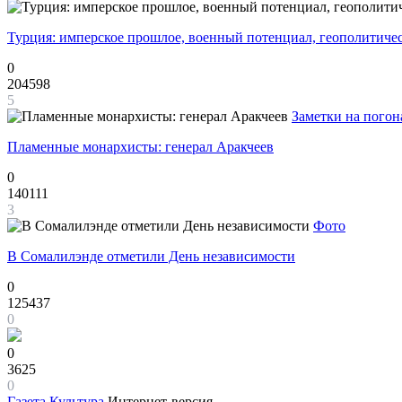
Турция: имперское прошлое, военный потенциал, геополитиче
0
204598
5
Заметки на погон
Пламенные монархисты: генерал Аракчеев
0
140111
3
Фото
В Сомалилэнде отметили День независимости
0
125437
0
0
3625
0
Газета
Культура
Интернет-версия