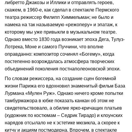
либретто Джакозы и Иллики и отправлять героев,
скажем, в 1960-е, как сделал в спектакле Пермского
театра режиссер Филипп Химмельман; не было и
намека на так называемую «режоперу» и эпатаж, к
которому мы уже привыкли в музыкальном театре.
Однако вместо 1830 года возникает эпоха Дега, Тулуз-
Лотрека, Моне и самого Пуччини, что вполне
оправданно: композитор сочинял «Богему», когда
постепенно возрождалась атмосфера творческих
объединений поколения постнаполеоновской эпохи.
По словам режиссера, на создание сцен богемной
жизни Парижа его вдохновил знаменитый фильм База
Лурмана «Мулен Руж». Однако ничего кроме попытки
тамбурмажора в юбке показать канкан об этом не
свидетельствовало, а обилие ярко-кричащих платьев
(художник по костюмам – Седрик Тирадо) и клоунских
нарядов отсылало не к эстетике мюзикла, а скорее к
китчу и акциям постмодерна. Впрочем, в спектакле