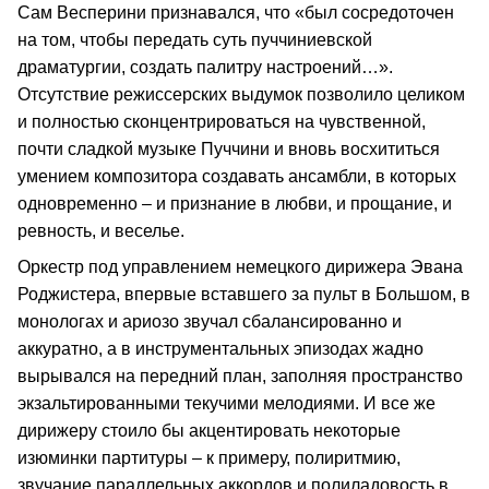
Сам Весперини признавался, что «был сосредоточен
на том, чтобы передать суть пуччиниевской
драматургии, создать палитру настроений…».
Отсутствие режиссерских выдумок позволило целиком
и полностью сконцентрироваться на чувственной,
почти сладкой музыке Пуччини и вновь восхититься
умением композитора создавать ансамбли, в которых
одновременно – и признание в любви, и прощание, и
ревность, и веселье.
Оркестр под управлением немецкого дирижера Эвана
Роджистера, впервые вставшего за пульт в Большом, в
монологах и ариозо звучал сбалансированно и
аккуратно, а в инструментальных эпизодах жадно
вырывался на передний план, заполняя пространство
экзальтированными текучими мелодиями. И все же
дирижеру стоило бы акцентировать некоторые
изюминки партитуры – к примеру, полиритмию,
звучание параллельных аккордов и полиладовость в