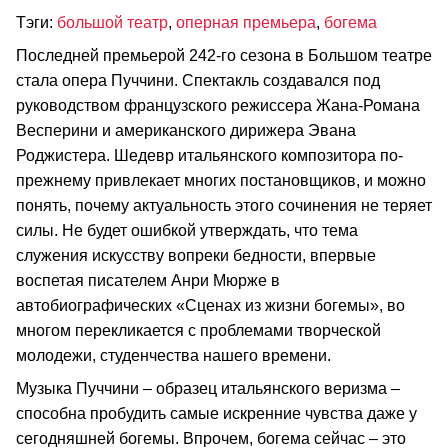
Тэги:
большой театр
,
оперная премьера
,
богема
Последней премьерой 242-го сезона в Большом театре
стала опера Пуччини. Спектакль создавался под
руководством французского режиссера Жана-Романа
Весперини и американского дирижера Эвана
Роджистера. Шедевр итальянского композитора по-
прежнему привлекает многих постановщиков, и можно
понять, почему актуальность этого сочинения не теряет
силы. Не будет ошибкой утверждать, что тема
служения искусству вопреки бедности, впервые
воспетая писателем Анри Мюрже в
автобиографических «Сценах из жизни богемы», во
многом перекликается с проблемами творческой
молодежи, студенчества нашего времени.
Музыка Пуччини – образец итальянского веризма –
способна пробудить самые искренние чувства даже у
сегодняшней богемы. Впрочем, богема сейчас – это