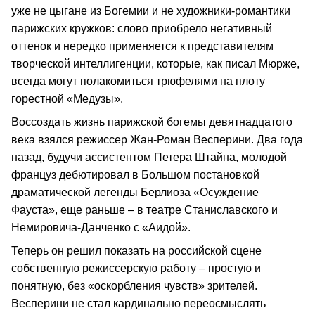
уже не цыгане из Богемии и не художники-романтики
парижских кружков: слово приобрело негативный
оттенок и нередко применяется к представителям
творческой интеллигенции, которые, как писал Мюрже,
всегда могут полакомиться трюфелями на плоту
горестной «Медузы».
Воссоздать жизнь парижской богемы девятнадцатого
века взялся режиссер Жан-Роман Весперини. Два года
назад, будучи ассистентом Петера Штайна, молодой
француз дебютировал в Большом постановкой
драматической легенды Берлиоза «Осуждение
Фауста», еще раньше – в театре Станиславского и
Немировича-Данченко с «Аидой».
Теперь он решил показать на российской сцене
собственную режиссерскую работу – простую и
понятную, без «оскорбления чувств» зрителей.
Весперини не стал кардинально переосмыслять