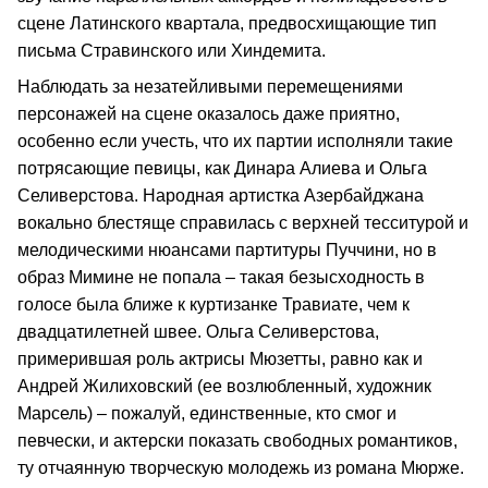
сцене Латинского квартала, предвосхищающие тип
письма Стравинского или Хиндемита.
Наблюдать за незатейливыми перемещениями
персонажей на сцене оказалось даже приятно,
особенно если учесть, что их партии исполняли такие
потрясающие певицы, как Динара Алиева и Ольга
Селиверстова. Народная артистка Азербайджана
вокально блестяще справилась с верхней тесситурой и
мелодическими нюансами партитуры Пуччини, но в
образ Мимине не попала – такая безысходность в
голосе была ближе к куртизанке Травиате, чем к
двадцатилетней швее. Ольга Селиверстова,
примерившая роль актрисы Мюзетты, равно как и
Андрей Жилиховский (ее возлюбленный, художник
Марсель) – пожалуй, единственные, кто смог и
певчески, и актерски показать свободных романтиков,
ту отчаянную творческую молодежь из романа Мюрже.