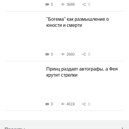
0
3689
0
"Богема" как размышление о
юности и смерти
0
2660
0
Принц раздает автографы, а Фея
крутит стрелки
0
4619
0