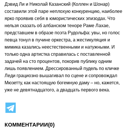
Дэвид Ли и Николай Казанский (Коллен и Шонар)
составили этой паре неплохую конкуренцию, наиболее
ярко проявив себя в юмористических эпизодах. Что
нельзя сказать об албанском теноре Раме Лахае,
представшем в образе поэта Рудольфа: увы, но голос
певца тонул в пучине оркестра, а жестикуляция и
мимика казались неестественными и натужными. И
только одна артистка справилась с поставленной
задачей на сто процентов, покорив публику одним
лишь появлением. Дрессированный пудель по кличке
Леди грациозно вышагивал по сцене и сопровождал
Мюзетту, как настоящую богемную даму – но, кажется,
уже не девятнадцатого, а двадцать первого века.
КОММЕНТАРИИ
(0)