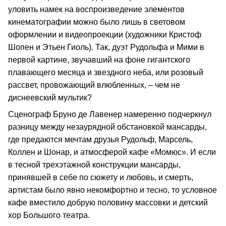
уловить намек на воспроизведение элементов
кинематографии можно было лишь в световом
оформлении и видеопроекции (художники Кристоф
Шопен и Этьен Гиоль). Так, дуэт Рудольфа и Мими в
первой картине, звучавший на фоне гигантского
плавающего месяца и звездного неба, или розовый
рассвет, провожающий влюбленных, – чем не
диснеевский мультик?
Сценограф Бруно де Лавенер намеренно подчеркнул
разницу между незаурядной обстановкой мансарды,
где предаются мечтам друзья Рудольф, Марсель,
Коллен и Шонар, и атмосферой кафе «Момюс». И если
в тесной трехэтажной конструкции мансарды,
принявшей в себе по сюжету и любовь, и смерть,
артистам было явно некомфортно и тесно, то условное
кафе вместило добрую половину массовки и детский
хор Большого театра.