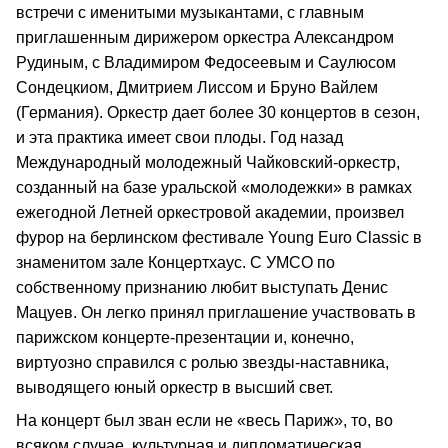
встречи с именитыми музыкантами, с главным
приглашенным дирижером оркестра Александром
Рудиным, с Владимиром Федосеевым и Саулюсом
Сондецкиом, Дмитрием Лиссом и Бруно Вайлем
(Германия). Оркестр дает более 30 концертов в сезон,
и эта практика имеет свои плоды. Год назад
Международный молодежный Чайковский-оркестр,
созданный на базе уральской «молодежки» в рамках
ежегодной Летней оркестровой академии, произвел
фурор на берлинском фестивале Young Euro Classic в
знаменитом зале Концертхаус. С УМСО по
собственному признанию любит выступать Денис
Мацуев. Он легко принял приглашение участвовать в
парижском концерте-презентации и, конечно,
виртуозно справился с ролью звезды-наставника,
выводящего юный оркестр в высший свет.
На концерт был зван если не «весь Париж», то, во
всяком случае, культурная и дипломатическая