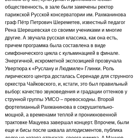
общественность, в зале были замечены ректор
парижской Русской консерватории им. Рахманинова
граф Пётр Петрович Шереметев, известный педагог
Рена Шерешевская со своими учениками и многие
другие. А звучала русская классика, как она есть,
причем программа была составлена в виде
симфонического цикла с кульминацией в финале.
Энергичной, искрометной экспозицией прозвучала
Увертюра к «Руслану и Людмиле» Глинки. Роль
лирического центра досталась Серенаде для струнного
оркестра Чайковского, и, кстати, это был правильный
выбор: качество звуковедения и градации оттенков у
струнной группы УМСО – превосходны. Второй
фортепианный Рахманинова в сокрушительно-
мощной, а временами теплой и проникновенной
трактовке Мацуева завершал концерт. Впрочем, были
еще и бисы после шквала аплодисментов, публика
долго не хотела отпускать своего кумира. А Мацуев