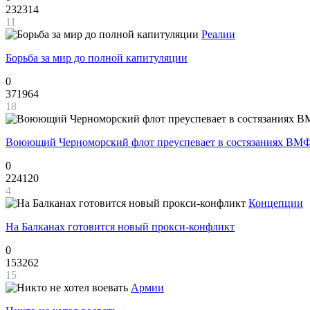
232314
11
Реалии
Борьба за мир до полной капитуляции
0
371964
18
Воюющий Черноморский флот преуспевает в состязаниях ВМФ
0
224120
4
Концепции
На Балканах готовится новый прокси-конфликт
0
153262
15
Армии