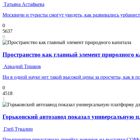
Татьяна Астафьева
Москвичи и туристы смогут увидеть, как развивались урбанис
0
5637
0
Пространство как главный элемент природного 
Аркадий Тишков
Ни в одной науке нет такой высокой цены за просчеты, как в 
0
4518
1
Горьковский автозавод показал универсальную п
Глеб Тукалин
Предприятие представило линейку новинок на выставке COMv