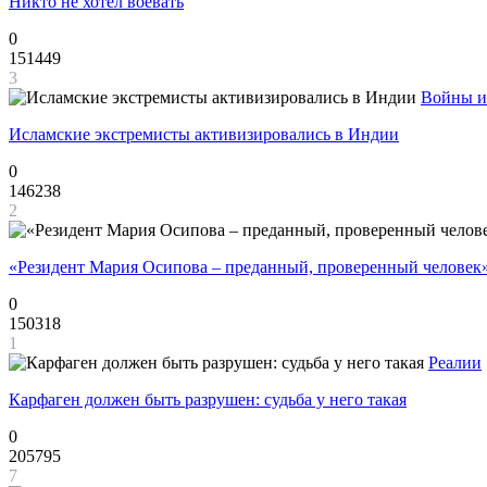
Никто не хотел воевать
0
151449
3
Войны и
Исламские экстремисты активизировались в Индии
0
146238
2
«Резидент Мария Осипова – преданный, проверенный человек
0
150318
1
Реалии
Карфаген должен быть разрушен: судьба у него такая
0
205795
7