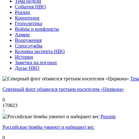
Тема недели
События НВО
Реалии
Концепции
Геополитика
Войны и конфликты
Армии
Вооружения
Спецслужбы
Колонка эксперта НВО
История
Заметки на погонах
Досье НВО
Тем
Северный флот обзавелся третьим носителем «Циркона»
0
170823
8
Реалии
Российские бомбы умнеют и набирают вес
0