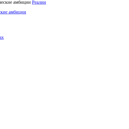
Реалии
ские амбиции
ах