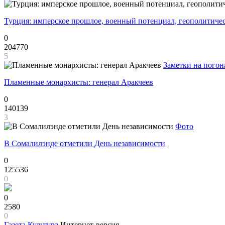
Турция: имперское прошлое, военный потенциал, геополитиче
0
204770
5
Заметки на погон
Пламенные монархисты: генерал Аракчеев
0
140139
3
Фото
В Сомалилэнде отметили День независимости
0
125536
0
0
2580
0
Газета
Культура
Интернет-версия