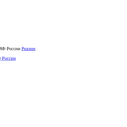
Реалии
 России