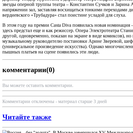
звезды оперной труппы театра – Константин Сучков и Зарина А
напряжении зал, заставляя восхищаться тонкими переходами д
вердиевского «Трубадура» стал поистине усладой для слуха.
В этом году на премии Casta Diva появилась новая номинация
здесь предстал еще и как режиссер. Опера Электротеатра Стан
другой, одновременно, показан на экране в виде комиксов), 
музыкальному руководителю постановки Арине Зверевой, шеф-
(универсальное произведение искусства). Однако многочисленн
пышных платьев на сцене появились эти люди.
комментарии
(0)
Вы можете оставить комментарии.
Комментарии отключены - материал старше 3 дней
Читайте также