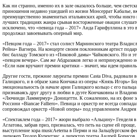
Как ни странно, именно их в зале оказалось больше, чем светс
приношения недавно ушедшей из жизни Монсеррат Кабалье, вк
преимущественно знаменитых итальянских арий, чтобы никто н
лучших традициях жанра срывая восторженные овации слушателе
исключено, что «певица года – 2017» Аида Гарифуллина в это в
продолжал завоевывать оперный мир.
«Певцом года – 2017» стал солист Мариинского театра Владис
Рейна» Вагнера. На концерте своим поклонникам артист подарил д
бис балладу Томского из «Пиковой дамы» Чайковского. Но и эт
«певцом вечера». Сам же Абдразаков легко и непринужденно и
«Если нам вручают премии критики – значит, мы идем правиль
Другие гости, прежние лауреаты премии Casta Diva, радовали
Галицкого, и в образе хана Кончака из оперы «Князь Игорь» Б
эмоциональность (в начале арии Галицкого кольцо с его пальца
признаваясь друг другу в любви в дуэте Кончаковны и Владим
«Лючииди Ламмермур» Доницетти. К сожалению, на их фоне зат
Россини «Biancae Falliero». Певица и оркестр не всегда совп
сопровождал оркестр «Новой оперы» под управлением Андрея 
«Спектаклем года – 2017» жюри выбрало «Альцину» Генделя в
Аглатова, забрав приз, призналась, что петь на сцене ей прощ
выступление хора musicAeterna в Перми и на Зальцбургском фе
дирижер Теодор Курентзис, а директор театра Андрей Борисов