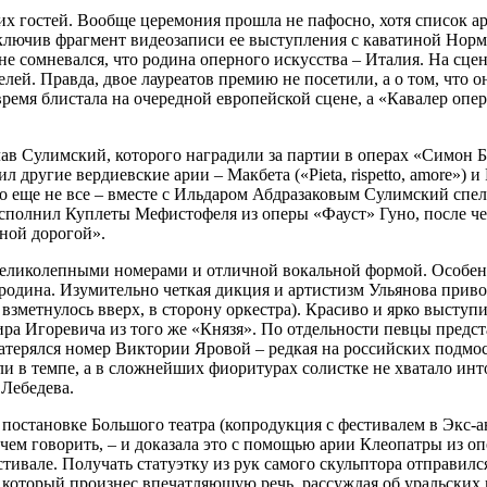
ких гостей. Вообще церемония прошла не пафосно, хотя список ар
лючив фрагмент видеозаписи ее выступления с каватиной Норм
е сомневался, что родина оперного искусства – Италия. На сце
й. Правда, двое лауреатов премию не посетили, а о том, что он
ремя блистала на очередной европейской сцене, а «Кавалер опер
лав Сулимский, которого наградили за партии в операх «Симон 
ругие вердиевские арии – Макбета («Pieta, rispetto, amore») и Ри
о еще не все – вместе с Ильдаром Абдразаковым Сулимский спел
сполнил Куплеты Мефистофеля из оперы «Фауст» Гуно, после чег
ной дорогой».
 великолепными номерами и отличной вокальной формой. Особенн
ородина. Изумительно четкая дикция и артистизм Ульянова прив
 взметнулось вверх, в сторону оркестра). Красиво и ярко выступ
ира Игоревича из того же «Князя». По отдельности певцы предс
ерялся номер Виктории Яровой – редкая на российских подмост
адали в темпе, а в сложнейших фиоритурах солистке не хватало
Лебедева.
 постановке Большого театра (копродукция с фестивалем в Экс
е, чем говорить, – и доказала это с помощью арии Клеопатры из
стивале. Получать статуэтку из рук самого скульптора отправил
, который произнес впечатляющую речь, рассуждая об уральских