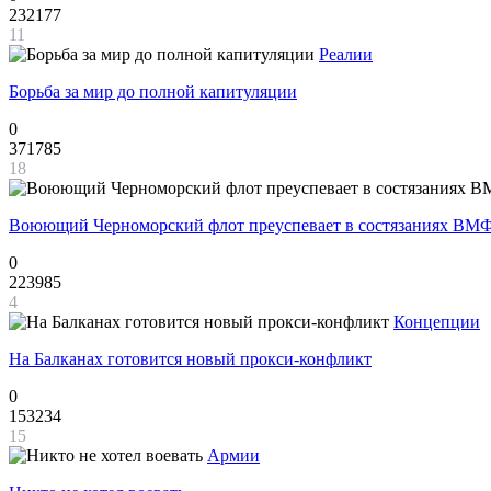
232177
11
Реалии
Борьба за мир до полной капитуляции
0
371785
18
Воюющий Черноморский флот преуспевает в состязаниях ВМФ
0
223985
4
Концепции
На Балканах готовится новый прокси-конфликт
0
153234
15
Армии