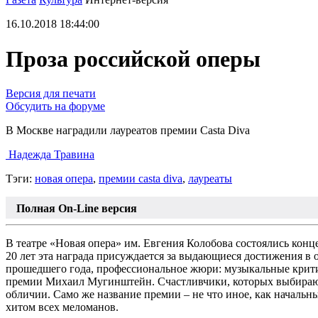
16.10.2018 18:44:00
Проза российской оперы
Версия для печати
Обсудить на форуме
В Москве наградили лауреатов премии Casta Diva
Надежда Травина
Тэги:
новая опера
,
премии casta diva
,
лауреаты
Полная On-Line версия
В театре «Новая опера» им. Евгения Колобова состоялись конц
20 лет эта награда присуждается за выдающиеся достижения в 
прошедшего года, профессиональное жюри: музыкальные крити
премии Михаил Мугинштейн. Счастливчики, которых выбирают
обличии. Само же название премии – не что иное, как началь
хитом всех меломанов.