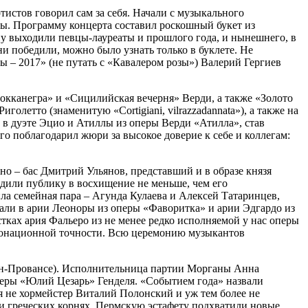
тистов говорил сам за себя. Начали с музыкального
ы. Программу концерта составил роскошный букет из
ну выходили певцы-лауреаты и прошлого года, и нынешнего, в
и победили, можно было узнать только в буклете. Не
ы – 2017» (не путать с «Кавалером розы») Валерий Гергиев
Бокканегра» и «Сицилийская вечерня» Верди, а также «Золото
голетто (знаменитую «Cortigiani, vilrazzadannata»), а также на
 в дуэте Эцио и Атиллы из оперы Верди «Атилла», став
о поблагодарил жюри за высокое доверие к себе и коллегам:
о – бас Дмитрий Ульянов, представший и в образе князя
одили публику в восхищение не меньше, чем его
ила семейная пара – Агунда Кулаева и Алексей Татаринцев,
тали в арии Леоноры из оперы «Фаворитка» и арии Эдгардо из
ках ария Фальеро из не менее редко исполняемой у нас оперы
 интонационной точности. Всю церемонию музыкантов
-ан-Провансе). Исполнительница партии Морганы Анна
 оперы «Юлий Цезарь» Генделя. «Событием года» назвали
ся не хормейстер Виталий Полонский и уж тем более не
 и греческих корнях. Пермскую эстафету подхватили новые