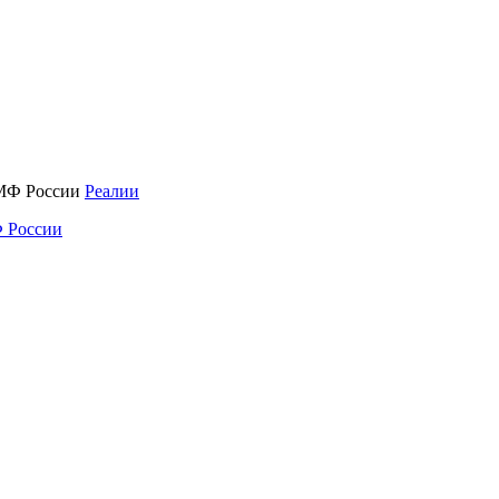
Реалии
 России