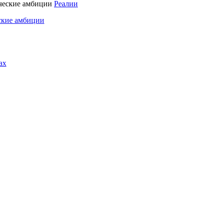
Реалии
ские амбиции
ах