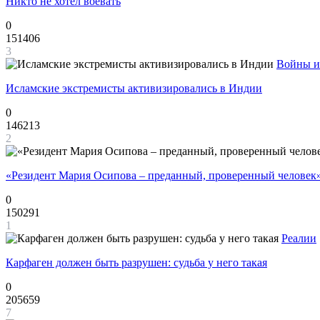
Никто не хотел воевать
0
151406
3
Войны и
Исламские экстремисты активизировались в Индии
0
146213
2
«Резидент Мария Осипова – преданный, проверенный человек
0
150291
1
Реалии
Карфаген должен быть разрушен: судьба у него такая
0
205659
7