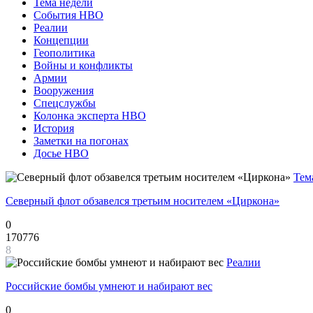
Тема недели
События НВО
Реалии
Концепции
Геополитика
Войны и конфликты
Армии
Вооружения
Спецслужбы
Колонка эксперта НВО
История
Заметки на погонах
Досье НВО
Тем
Северный флот обзавелся третьим носителем «Циркона»
0
170776
8
Реалии
Российские бомбы умнеют и набирают вес
0