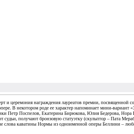
ерт и церемония награждения лауреатов премии, посвященной со
опере. В некотором роде ее характер напоминает мини-вариант 
ки Петр Поспелов, Екатерина Бирюкова, Юлия Бедерова, Нора П
 судьи, получают бронзовую статуэтку (скульптор – Пата Мер
ные слова каватины Нормы из одноименной оперы Беллини – люб