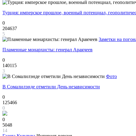
Турция: имперское прошлое, военный потенциал, геополитиче
0
204637
5
Заметки на погон
Пламенные монархисты: генерал Аракчеев
0
140115
3
Фото
В Сомалилэнде отметили День независимости
0
125466
0
0
5048
14
Газета
Культура
Интернет-версия