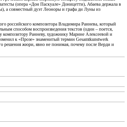
латесты (опера «Дон Паскуале» Доницетти), Абаева держала в
ы), а совместный дуэт Леоноры и графа ди Луны из
ного российского композитора Владимира Раннева, который
льным способом воспроизведения текстов (один – поется,
аду композитору Ранневу, художнику Марине Алексеевой и
именил к «Прозе» знаменитый термин Gesamtkunstwerk
ого решения жюри, явно не понимая, почему после Верди и