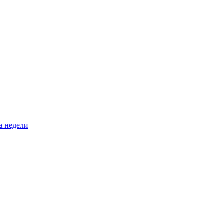
а недели