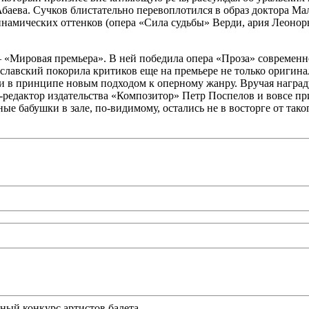
баева. Сучков блистательно перевоплотился в образ доктора Ма
инамических оттенков (опера «Сила судьбы» Верди, ария Леонор
 – «Мировая премьера». В ней победила опера «Проза» современ
иславский покорила критиков еще на премьере не только оригина
но и в принципе новым подходом к оперному жанру. Вручая нагр
редактор издательства «Композитор» Петр Поспелов и вовсе пр
ые бабушки в зале, по-видимому, остались не в восторге от так