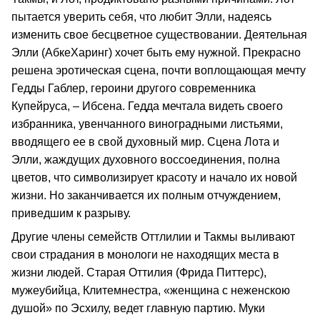
пытается уверить себя, что любит Элли, надеясь
изменить свое бесцветное существовании. Деятельная
Элли (АбкеХаринг) хочет быть ему нужной. Прекрасно
решена эротическая сцена, почти воплощающая мечту
Гедды Габлер, героини другого современника
Купейруса, – Ибсена. Гедда мечтала видеть своего
избранника, увенчанного виноградными листьями,
вводящего ее в свой духовный мир. Сцена Лота и
Элли, жаждущих духовного воссоединения, полна
цветов, что символизирует красоту и начало их новой
жизни. Но заканчивается их полным отчуждением,
приведшим к разрыву.
Другие члены семейств Оттлилии и Такмы выливают
свои страдания в монологи не находящих места в
жизни людей. Старая Оттилия (Фрида Питтерс),
мужеубийца, Клитемнестра, «женщина с неженскою
душой» по Эсхилу, ведет главную партию. Муки