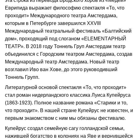
эта строка из перевода Бродского хоров из «Медеи»
Еврипида выражает философию спектакля «То, что
проходит» Международного театра Амстердама,
которым в Петербурге завершился XXVIII
Международный театральный фестиваль «Балтийский
дом», проходящий под слоганом «ELEMENTАРНЫЙ
ТЕАТР». В 2018 году Тоннель Груп Амстердам театр
объединился с Городским театром Амстердама, создав
Международный театр Амстердама. Новый театр
возглавил Иво ван Хове, до этого руководивший
Тоннель Групп.
Литературной основой спектакля «То, что проходит»
стал роман нидерландского классика Луиса Купейруса
(1863-1923). Полное название романа «Старики и то,
что проходит». В нашей стране Купейрус не известен, и
первым знакомством с ним мы обязаны фестивалю.
Купейрус создал семейную сагу голландской семьи,
нажившей богатство в колониях на Яве и вернувшейся