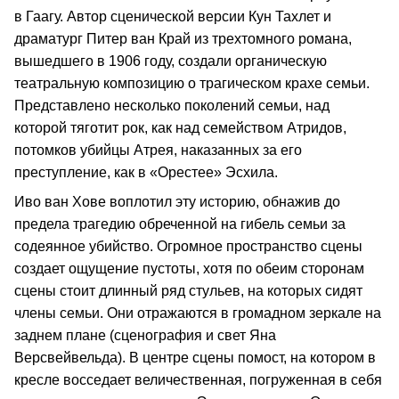
в Гаагу. Автор сценической версии Кун Тахлет и
драматург Питер ван Край из трехтомного романа,
вышедшего в 1906 году, создали органическую
театральную композицию о трагическом крахе семьи.
Представлено несколько поколений семьи, над
которой тяготит рок, как над семейством Атридов,
потомков убийцы Атрея, наказанных за его
преступление, как в «Орестее» Эсхила.
Иво ван Хове воплотил эту историю, обнажив до
предела трагедию обреченной на гибель семьи за
содеянное убийство. Огромное пространство сцены
создает ощущение пустоты, хотя по обеим сторонам
сцены стоит длинный ряд стульев, на которых сидят
члены семьи. Они отражаются в громадном зеркале на
заднем плане (сценография и свет Яна
Версвейвельда). В центре сцены помост, на котором в
кресле восседает величественная, погруженная в себя