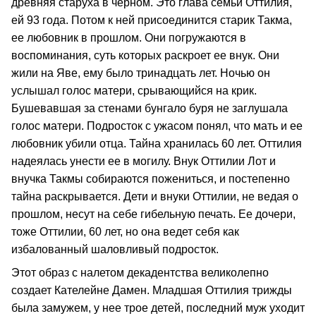
древняя старуха в черном. Это глава семьи Оттилия,
ей 93 года. Потом к ней присоединится старик Такма,
ее любовник в прошлом. Они погружаются в
воспоминания, суть которых раскроет ее внук. Они
жили на Яве, ему было тринадцать лет. Ночью он
услышал голос матери, срывающийся на крик.
Бушевавшая за стенами бунгало буря не заглушала
голос матери. Подросток с ужасом понял, что мать и ее
любовник убили отца. Тайна хранилась 60 лет. Оттилия
надеялась унести ее в могилу. Внук Оттилии Лот и
внучка Такмы собираются пожениться, и постепенно
тайна раскрывается. Дети и внуки Оттилии, не ведая о
прошлом, несут на себе гибельную печать. Ее дочери,
тоже Оттилии, 60 лет, но она ведет себя как
избалованный шаловливый подросток.
Этот образ с налетом декадентства великолепно
создает Кателейне Дамен. Младшая Оттилия трижды
была замужем, у нее трое детей, последний муж уходит