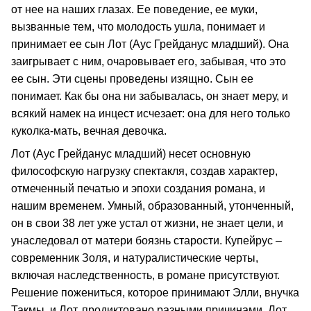
от нее на наших глазах. Ее поведение, ее муки,
вызванные тем, что молодость ушла, понимает и
принимает ее сын Лот (Аус Грейданус младший). Она
заигрывает с ним, очаровывает его, забывая, что это
ее сын. Эти сцены проведены изящно. Сын ее
понимает. Как бы она ни забывалась, он знает меру, и
всякий намек на инцест исчезает: она для него только
куколка-мать, вечная девочка.
Лот (Аус Грейданус младший) несет основную
философскую нагрузку спектакля, создав характер,
отмеченный печатью и эпохи создания романа, и
нашим временем. Умный, образованный, утонченный,
он в свои 38 лет уже устал от жизни, не знает цели, и
унаследовал от матери боязнь старости. Купейрус –
современник Золя, и натуралистические черты,
включая наследственность, в романе присутствуют.
Решение пожениться, которое принимают Элли, внучка
Такмы, и Лот, продиктовано разными причинами. Лот