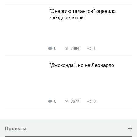
"Энергию талантов" оценило
звездное жюри
0
2884
1
"Джоконда", но не Леонардо
0
3677
0
Проекты