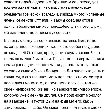
совести подобно древним Эринниям ее преследует
все эти десятилетия. Иво ванн Хове использует
элементы греческой трагедии. Иногда многочисленные
члены семейств Оттилии и Такмы соединяются в
единый безмолвный хор наподобие античного, служа
живым олицетворением мук совести.
В спектакле звучат социальные мотивы. Богатство,
накопленное в колониях, тает, и это особенно ударяет
по младшей Оттилии, прежде не задумывающейся о
столь низменной материи. Искусственно державшаяся
семья распадается: никчемная девочка-мать уезжает
со своим сыном Хью в Лондон, но Лот знает, что деньги
кончатся, и его грешная мать вернется к нему. Актер в
последнем монологе доносит всю горечь не только
своей непрожитой жизни, но выносит приговор эпохе,
которую уже сменила другая. Он произносит монолог
на авансцене, и густой дым накрывает его, как бы
замуровывая в себе. Он склоняется под грузом своих