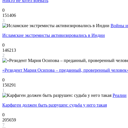
Никто не хотел воевать
0
151406
3
Войны и
Исламские экстремисты активизировались в Индии
0
146213
2
«Резидент Мария Осипова – преданный, проверенный человек
0
150291
1
Реалии
Карфаген должен быть разрушен: судьба у него такая
0
205659
7