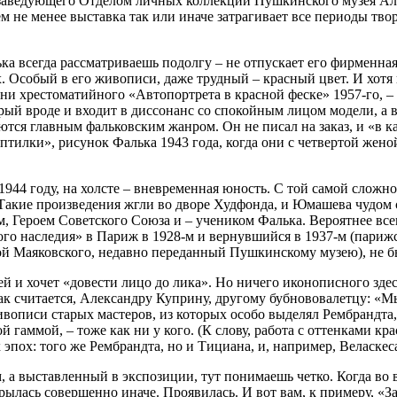
 заведующего Отделом личных коллекций Пушкинского музея Алла
Тем не менее выставка так или иначе затрагивает все периоды тв
 всегда рассматриваешь подолгу – не отпускает его фирменная,
. Особый в его живописи, даже трудный – красный цвет. И хотя и
 ни хрестоматийного «Автопортрета в красной феске» 1957-го, 
ый вроде и входит в диссонанс со спокойным лицом модели, а в 
тся главным фальковским жанром. Он не писал на заказ, и «в кад
птилки», рисунок Фалька 1943 года, когда они с четвертой жен
4 году, на холсте – вневременная юность. С той самой сложн
Такие произведения жгли во дворе Худфонда, и Юмашева чудом с
 Героем Советского Союза и – учеником Фалька. Вероятнее вс
го наследия» в Париж в 1928-м и вернувшийся в 1937-м (парижс
й Маяковского, недавно переданный Пушкинскому музею), не бы
ей и хочет «довести лицо до лика». Но ничего иконописного зде
как считается, Александру Куприну, другому бубнововалетцу: «М
писи старых мастеров, из которых особо выделял Рембрандта, у 
аммой, – тоже как ни у кого. (К слову, работа с оттенками кра
пох: того же Рембрандта, но и Тициана, и, например, Веласкеса
м, а выставленный в экспозиции, тут понимаешь четко. Когда во
крылась совершенно иначе. Проявилась. И вот вам, к примеру, «