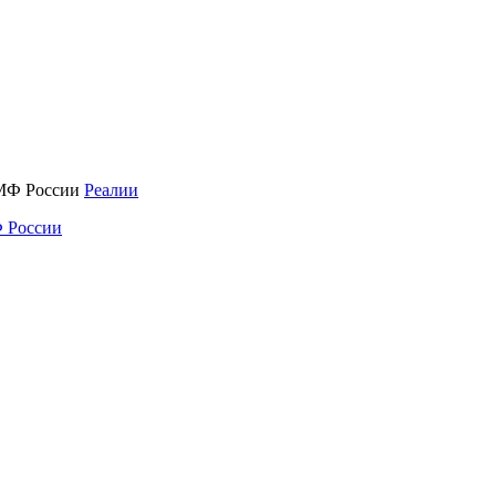
Реалии
 России