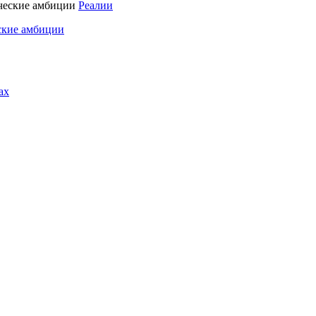
Реалии
ские амбиции
ах