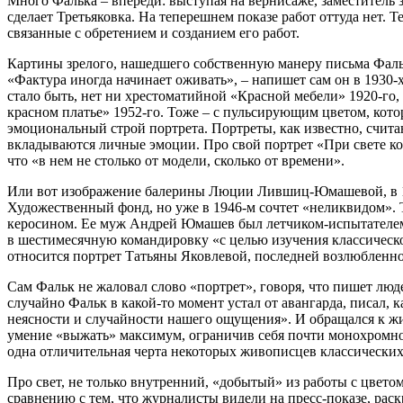
Много Фалька – впереди: выступая на вернисаже, заместитель
сделает Третьяковка. На теперешнем показе работ оттуда нет. 
связанные с обретением и созданием его работ.
Картины зрелого, нашедшего собственную манеру письма Фалька
«Фактура иногда начинает оживать», – напишет сам он в 1930-х
стало быть, нет ни хрестоматийной «Красной мебели» 1920-го,
красном платье» 1952-го. Тоже – с пульсирующим цветом, котор
эмоциональный строй портрета. Портреты, как известно, считаю
вкладываются личные эмоции. Про свой портрет «При свете ко
что «в нем не столько от модели, сколько от времени».
Или вот изображение балерины Люции Лившиц-Юмашевой, в 194
Художественный фонд, но уже в 1946-м сочтет «неликвидом». 
керосином. Ее муж Андрей Юмашев был летчиком-испытателем,
в шестимесячную командировку «с целью изучения классическо
относится портрет Татьяны Яковлевой, последней возлюбленно
Сам Фальк не жаловал слово «портрет», говоря, что пишет люд
случайно Фальк в какой-то момент устал от авангарда, писал, 
неясности и случайности нашего ощущения». И обращался к живо
умение «выжать» максимум, ограничив себя почти монохромной г
одна отличительная черта некоторых живописцев классических э
Про свет, не только внутренний, «добытый» из работы с цвето
сравнению с тем, что журналисты видели на пресс-показе, рас