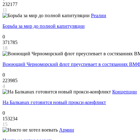
232177
11
Реалии
Борьба за мир до полной капитуляции
0
371785
18
Воюющий Черноморский флот преуспевает в состязаниях ВМФ
0
223985
4
Концепции
На Балканах готовится новый прокси-конфликт
0
153234
15
Армии