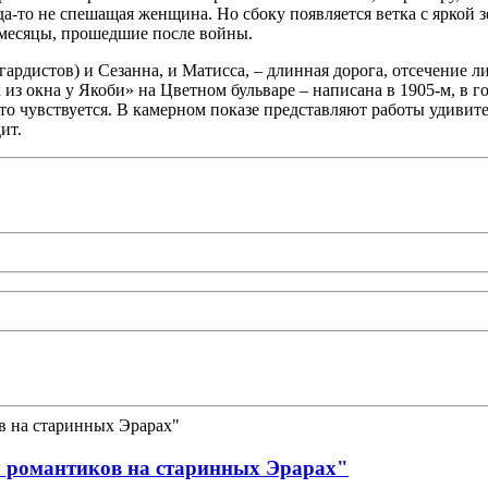
да-то не спешащая женщина. Но сбоку появляется ветка с яркой з
, месяцы, прошедшие после войны.
гардистов) и Сезанна, и Матисса, – длинная дорога, отсечение 
из окна у Якоби» на Цветном бульваре – написана в 1905-м, в 
то чувствуется. В камерном показе представляют работы удивител
дит.
л романтиков на старинных Эрарах"