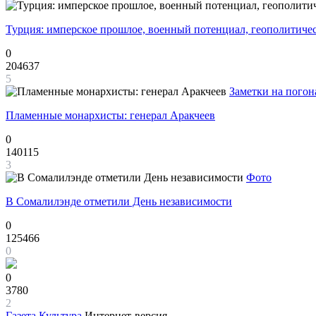
Турция: имперское прошлое, военный потенциал, геополитиче
0
204637
5
Заметки на погон
Пламенные монархисты: генерал Аракчеев
0
140115
3
Фото
В Сомалилэнде отметили День независимости
0
125466
0
0
3780
2
Газета
Культура
Интернет-версия