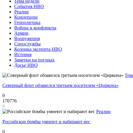
Тема недели
События НВО
Реалии
Концепции
Геополитика
Войны и конфликты
Армии
Вооружения
Спецслужбы
Колонка эксперта НВО
История
Заметки на погонах
Досье НВО
Тем
Северный флот обзавелся третьим носителем «Циркона»
0
170776
8
Реалии
Российские бомбы умнеют и набирают вес
0