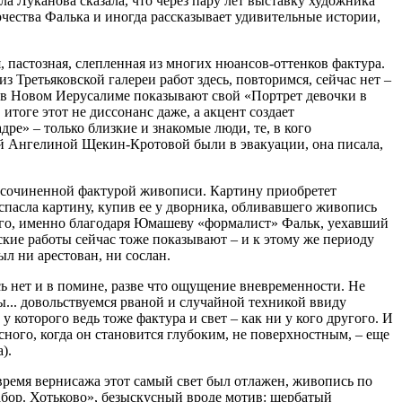
 Луканова сказала, что через пару лет выставку художника
орчества Фалька и иногда рассказывает удивительные истории,
 пастозная, слепленная из многих нюансов-оттенков фактура.
з Третьяковской галереи работ здесь, повторимся, сейчас нет –
– в Новом Иерусалиме показывают свой «Портрет девочки в
итоге этот не диссонанс даже, а акцент создает
ре» – только близкие и знакомые люди, те, в кого
ой Ангелиной Щекин-Кротовой были в эвакуации, она писала,
осочиненной фактурой живописи. Картину приобретет
пасла картину, купив ее у дворника, обливавшего живопись
его, именно благодаря Юмашеву «формалист» Фальк, уехавший
кие работы сейчас тоже показывают – и к этому же периоду
л ни арестован, ни сослан.
сь нет и в помине, разве что ощущение вневременности. Не
ы... довольствуемся рваной и случайной техникой ввиду
которого ведь тоже фактура и свет – как ни у кого другого. И
сного, когда он становится глубоким, не поверхностным, – еще
).
 время вернисажа этот самый свет был отлажен, живопись по
Забор. Хотьково», безыскусный вроде мотив: щербатый