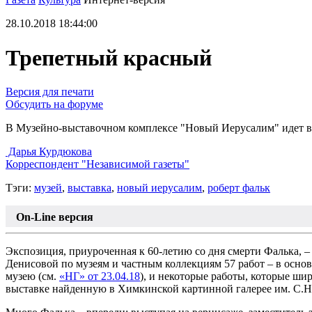
28.10.2018 18:44:00
Трепетный красный
Версия для печати
Обсудить на форуме
В Музейно-выставочном комплексе "Новый Иерусалим" идет вы
Дарья Курдюкова
Корреспондент "Независимой газеты"
Тэги:
музей
,
выставка
,
новый иерусалим
,
роберт фальк
On-Line версия
Экспозиция, приуроченная к 60-летию со дня смерти Фалька
Денисовой по музеям и частным коллекциям 57 работ – в осно
музею (см.
«НГ» от 23.04.18
), и некоторые работы, которые ши
выставке найденную в Химкинской картинной галерее им. С.Н