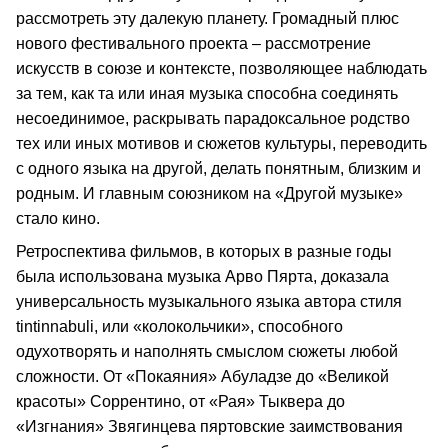
рассмотреть эту далекую планету. Громадный плюс
нового фестивального проекта – рассмотрение
искусств в союзе и контексте, позволяющее наблюдать
за тем, как та или иная музыка способна соединять
несоединимое, раскрывать парадоксальное родство
тех или иных мотивов и сюжетов культуры, переводить
с одного языка на другой, делать понятным, близким и
родным. И главным союзником на «Другой музыке»
стало кино.
Ретроспектива фильмов, в которых в разные годы
была использована музыка Арво Пярта, доказала
универсальность музыкального языка автора стиля
tintinnabuli, или «колокольчики», способного
одухотворять и наполнять смыслом сюжеты любой
сложности. От «Покаяния» Абуладзе до «Великой
красоты» Соррентино, от «Рая» Тыквера до
«Изгнания» Звягинцева пяртовские заимствования