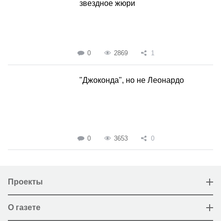
звездное жюри
0
2869
1
"Джоконда", но не Леонардо
0
3653
0
Проекты
О газете