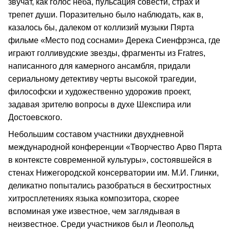
звучат, как голос неба, пульсация совести, страх и
трепет души. Поразительно было наблюдать, как в,
казалось бы, далеком от коллизий музыки Пярта
фильме «Место под соснами» Дерека Сиенфрэнса, где
играют голливудские звезды, фрагменты из Fratres,
написанного для камерного ансамбля, придали
сериальному детективу черты высокой трагедии,
философски и художественно удорожив проект,
задавая зрителю вопросы в духе Шекспира или
Достоевского.
Небольшим составом участники двухдневной
международной конференции «Творчество Арво Пярта
в контексте современной культуры», состоявшейся в
стенах Нижегородской консерватории им. М.И. Глинки,
деликатно попытались разобраться в бесхитростных
хитросплетениях языка композитора, скорее
вспоминая уже известное, чем заглядывая в
неизвестное. Среди участников был и Леопольд