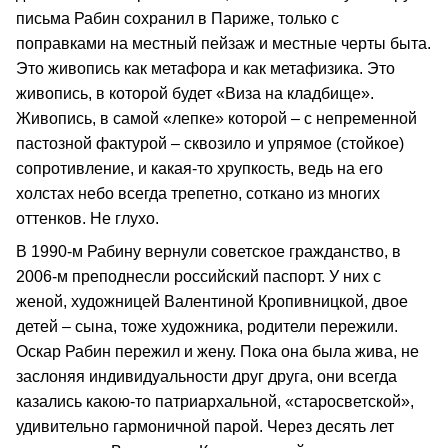
письма Рабин сохранил в Париже, только с
поправками на местный пейзаж и местные черты быта.
Это живопись как метафора и как метафизика. Это
живопись, в которой будет «Виза на кладбище».
Живопись, в самой «лепке» которой – с непременной
пастозной фактурой – сквозило и упрямое (стойкое)
сопротивление, и какая-то хрупкость, ведь на его
холстах небо всегда трепетно, соткано из многих
оттенков. Не глухо.
В 1990-м Рабину вернули советское гражданство, в
2006-м преподнесли российский паспорт. У них с
женой, художницей Валентиной Кропивницкой, двое
детей – сына, тоже художника, родители пережили.
Оскар Рабин пережил и жену. Пока она была жива, не
заслоняя индивидуальности друг друга, они всегда
казались какою-то патриархальной, «старосветской»,
удивительно гармоничной парой. Через десять лет