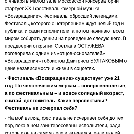
8 января в Малом зале Московской консерватории
стартует XXII фестиваль камерной музыки
«Возвращение». Фестиваль, обросший легендами.
Фестиваль, которого с нетерпением ждут целый год и
публика, и сами исполнители, а потом начинают всем
миром собирать деньги на проведение следующего. В
преддверии открытия Светлана ОСТУЖЕВА
поговорила с одним из «отцов-основателей»
«Возвращения» гобоистом Дмитрием БУЛГАКОВЫМ о
цене независимости и жизни в соцсетях.
- Фестиваль «Возвращение» существует уже 21
год. По человеческим меркам – совершеннолетие,
а по фестивальным – и вовсе солидный возраст,
считай, долгожитель. Какие перспективы?
Фестиваль не исчерпал себя?
- На мой взгляд, фестиваль не исчерпает себя до тех
пор, пока в нем заинтересованы исполнители, ради
которых он на самом деле и затевался, ради людей,