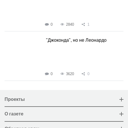
0
2840
1
"Джоконда", но не Леонардо
0
3620
0
Проекты
О газете