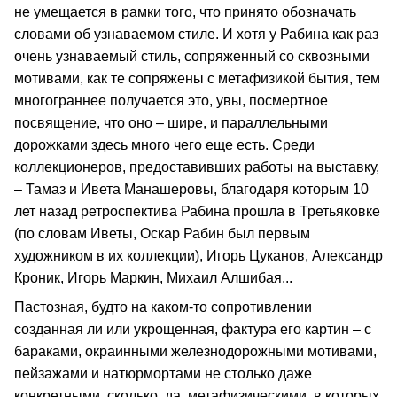
не умещается в рамки того, что принято обозначать
словами об узнаваемом стиле. И хотя у Рабина как раз
очень узнаваемый стиль, сопряженный со сквозными
мотивами, как те сопряжены с метафизикой бытия, тем
многограннее получается это, увы, посмертное
посвящение, что оно – шире, и параллельными
дорожками здесь много чего еще есть. Среди
коллекционеров, предоставивших работы на выставку,
– Тамаз и Ивета Манашеровы, благодаря которым 10
лет назад ретроспектива Рабина прошла в Третьяковке
(по словам Иветы, Оскар Рабин был первым
художником в их коллекции), Игорь Цуканов, Александр
Кроник, Игорь Маркин, Михаил Алшибая...
Пастозная, будто на каком-то сопротивлении
созданная ли или укрощенная, фактура его картин – с
бараками, окраинными железнодорожными мотивами,
пейзажами и натюрмортами не столько даже
конкретными, сколько, да, метафизическими, в которых