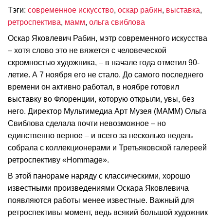
Тэги:
современное искусство
,
оскар рабин
,
выставка
,
ретроспектива
,
мамм
,
ольга свиблова
Оскар Яковлевич Рабин, мэтр современного искусства
– хотя слово это не вяжется с человеческой
скромностью художника, – в начале года отметил 90-
летие. А 7 ноября его не стало. До самого последнего
времени он активно работал, в ноябре готовил
выставку во Флоренции, которую открыли, увы, без
него. Директор Мультимедиа Арт Музея (МАММ) Ольга
Свиблова сделала почти невозможное – но
единственно верное – и всего за несколько недель
собрала с коллекционерами и Третьяковской галереей
ретроспективу «Hommage».
В этой панораме наряду с классическими, хорошо
известными произведениями Оскара Яковлевича
появляются работы менее известные. Важный для
ретроспективы момент, ведь всякий большой художник