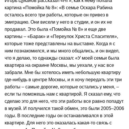
Игорь Цуканов рассказал «НГ», как к нему попала
картина «Помойка № 8»: «В семье Оскара Рабина
осталось всего три работы, которые он привез в
эмиграцию. Они висели у него в студии, и он их не
продавал. Это была «Помойка № 8» и еще две
картины – «Барак» и «Переулок Христа Спасителя»,
которые тоже представлены на выставке. Когда я с
ним познакомился, и мы много общались, и он видел,
что я делаю, то однажды сказал: «У моей семьи была
квартира на окраине Москвы, мы уехали, у нас все
забрали. Мне бы хотелось иметь небольшую квартиру
где-нибудь в центре Москвы, и я хочу передать эти три
работы – самые дорогие, которые остались у меня, –
если ты поможешь нам с квартирой. Я сказал ему, что
сделаю это для него, что эти работы все равно попадут
в музей. И получился такой обмен, это были 2005–2006
годы. В последние годы он останавливался в этой
квартире. Для него это оказалась какая-то связь с