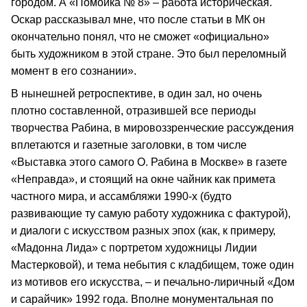
городом. А «Помойка № 8» – работа историческая.
Оскар рассказывал мне, что после статьи в МК он
окончательно понял, что не сможет «официально»
быть художником в этой стране. Это был переломный
момент в его сознании».
В нынешней ретроспективе, в один зал, но очень
плотно составленной, отразившей все периоды
творчества Рабина, в мировоззренческие рассуждения
вплетаются и газетные заголовки, в том числе
«Выставка этого самого О. Рабина в Москве» в газете
«Неправда», и стоящий на окне чайник как примета
частного мира, и ассамбляжи 1990-х (будто
развивающие ту самую работу художника с фактурой),
и диалоги с искусством разных эпох (как, к примеру,
«Мадонна Лида» с портретом художницы Лидии
Мастерковой), и тема небытия с кладбищем, тоже один
из мотивов его искусства, – и печально-лиричный «Дом
и сарайчик» 1992 года. Вполне монументальная по