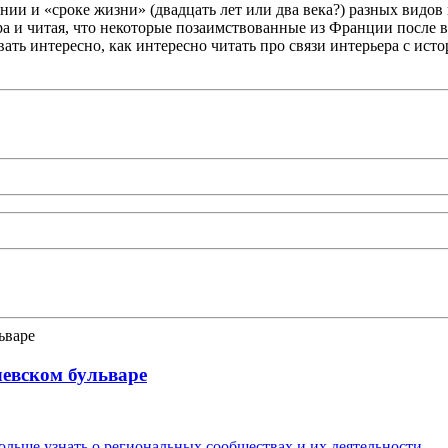
нии и «сроке жизни» (двадцать лет или два века?) разных видов 
пира и читая, что некоторые позаимствованные из Франции после
ивать интересно, как интересно читать про связи интерьера с ис
левском бульваре
льше узнать о региональных сообществах и их деятельности