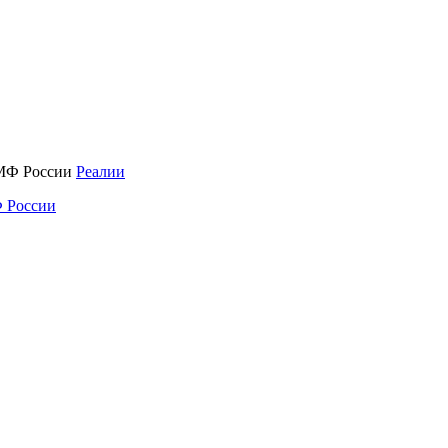
Реалии
 России