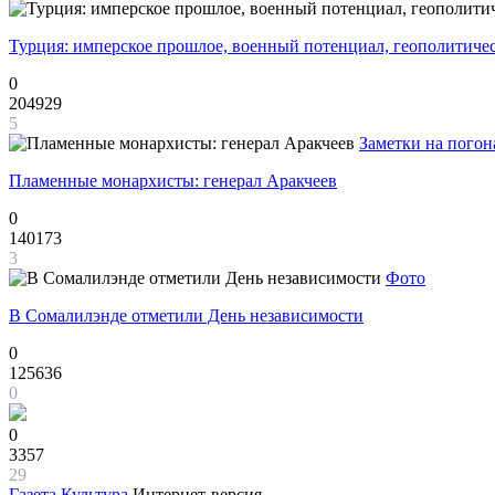
Турция: имперское прошлое, военный потенциал, геополитиче
0
204929
5
Заметки на погон
Пламенные монархисты: генерал Аракчеев
0
140173
3
Фото
В Сомалилэнде отметили День независимости
0
125636
0
0
3357
29
Газета
Культура
Интернет-версия