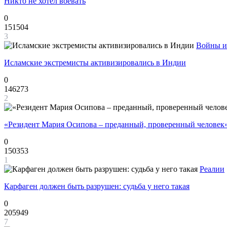
Никто не хотел воевать
0
151504
3
Войны и
Исламские экстремисты активизировались в Индии
0
146273
2
«Резидент Мария Осипова – преданный, проверенный человек
0
150353
1
Реалии
Карфаген должен быть разрушен: судьба у него такая
0
205949
7