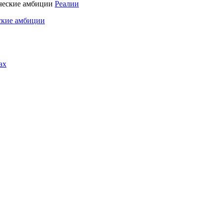
Реалии
ские амбиции
ах