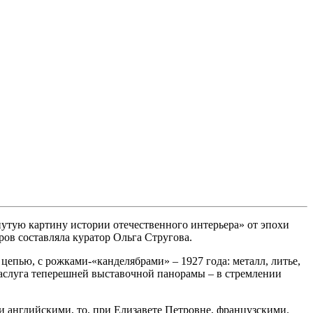
нутую картину истории отечественного интерьера» от эпохи
ров составляла куратор Ольга Стругова.
цепью, с рожками-«канделябрами» – 1927 года: металл, литье,
 заслуга теперешней выставочной панорамы – в стремлении
и английскими, то, при Елизавете Петровне, французскими.