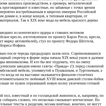
время занялись производством, к примеру, металлической
ь проговаривают и известные, но забавные с точки зрения
 невероятно востребованным в широтах империи Российской
ым домам и, в конце концов, к типовым квартирам, от
материалов. Так в XIX веке мода на мебель красного дерева
ишедших из ионического ордера и ставших мотивом
ское кресло, изготовленное по проекту Карло Росси, кресла,
ает марку автомобилей), стул по проекту Федора Шехтеля,
 Бориса Иофана.
льно после череды предыдущих залов-эпох. Соревновавшиеся
мощный секретер в форме лиры начала XIX века) ушли в далекое
ры минимализма. И кто бы мог подумать, что на смену
левским заводом имени газеты «Правда» (!): перед сложенной
гамбсовской мебели, упомянутой и Пушкиным, и Тургеневым, а
то когда он на выставке оказывается финалом столетних
ентиментальности любимый XVIII веком дамский столик-бобик
больше не нужен отразивший новую волну увлечения готикой
й пол, известный и по голландской живописи, и, например, по
 собирать сложно, это несколько смазывает впечатление. Но
ительные тексты к разделам, весьма внятные, конечно, не могут