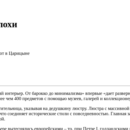
похи
ют в Царицыне
й интерьер. От барокко до минимализма» впервые «дает развер
лее чем 400 предметов с помощью музеев, галерей и коллекционе
тительница, указывая на дедушкину люстру. Люстра с массивной 
 что соединяет исторические стили с повседневностью. Главная
ой.
ере вытеснялись европейскими – то, при Петре I, голландскими 