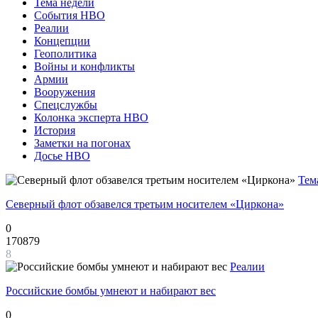
Тема недели
События НВО
Реалии
Концепции
Геополитика
Войны и конфликты
Армии
Вооружения
Спецслужбы
Колонка эксперта НВО
История
Заметки на погонах
Досье НВО
Тем
Северный флот обзавелся третьим носителем «Циркона»
0
170879
8
Реалии
Российские бомбы умнеют и набирают вес
0