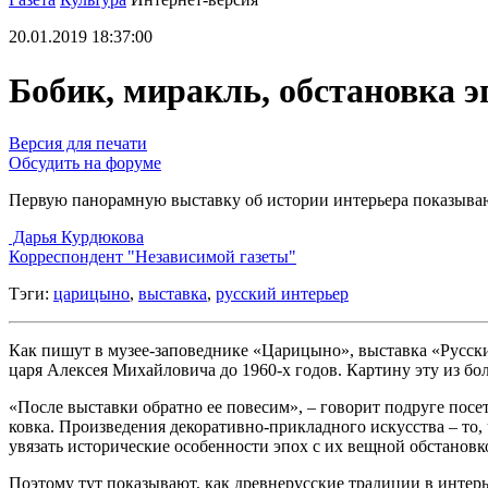
20.01.2019 18:37:00
Бобик, миракль, обстановка э
Версия для печати
Обсудить на форуме
Первую панорамную выставку об истории интерьера показыва
Дарья Курдюкова
Корреспондент "Независимой газеты"
Тэги:
царицыно
,
выставка
,
русский интерьер
Как пишут в музее-заповеднике «Царицыно», выставка «Русски
царя Алексея Михайловича до 1960-х годов. Картину эту из бо
«После выставки обратно ее повесим», – говорит подруге посе
ковка. Произведения декоративно-прикладного искусства – то,
увязать исторические особенности эпох с их вещной обстановк
Поэтому тут показывают, как древнерусские традиции в интерь