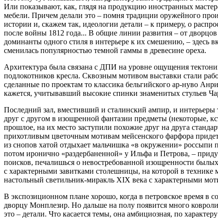
Или показывают, как, глядя на продукцию иностранных мастеро
мебели. Причем делали это – помня традиции оружейного произ
истории и, скажем так, идеологии детали – к примеру, о рас
после войны 1812 года... В общие линии развития – от дворцов
доминанты одного стиля в интерьере к их смешению, – здесь в
сменилась популярностью темной гаммы в древесине ореха.
Архитектура была связана с ДПИ на уровне ощущения тектоник
подлокотников кресла. Сквозным мотивом выставки стали работ
сделанные по проектам то классика бельгийского ар-нуво Анри
кажется, учитывавший высокие спинки знаменитых стульев Чар
Последний зал, вместивший и сталинский ампир, и интерьеры
друг с другом в изощренной фантазии предметы (некоторые, кс
прошлое, на их место заступили похожие друг на друга станд
прихотливым цветочным мотивам мейсенского фарфора придет 
из снопов хатой отдыхает мальчишка «в окружении» россыпи п
потом иронично «раздербаненной» у Ильфа и Петрова, – приду
поисков, печалишься о невостребованной изощренности былых
с характерными завитками столешницы, на которой в технике 
настольный светильник-миракль XIX века c характерными мот
В экспозиционном плане хорошо, когда в петровское время в 
дворцу Монплезир. Но дальше на полу появится много ковролин
это – детали. Что касается темы, она амбициозная, по характер