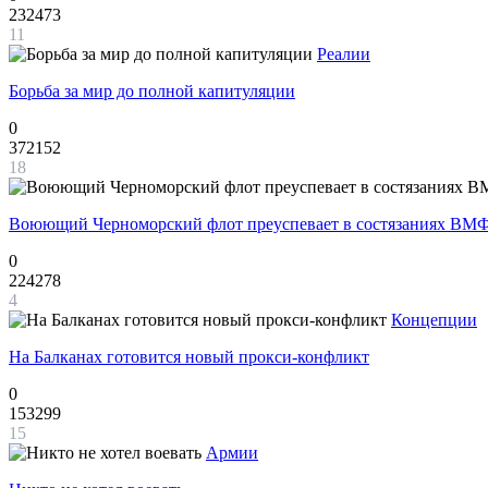
232473
11
Реалии
Борьба за мир до полной капитуляции
0
372152
18
Воюющий Черноморский флот преуспевает в состязаниях ВМФ
0
224278
4
Концепции
На Балканах готовится новый прокси-конфликт
0
153299
15
Армии