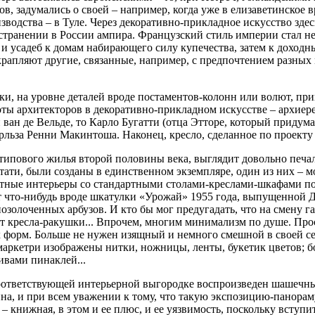
в, задумались о своей – например, когда уже в елизаветинское 
водства – в Туле. Через декоративно-прикладное искусство здес
пространении в России ампира. Французский стиль империи стал
 и усадеб к домам набирающего силу купечества, затем к доходн
крапляют другие, связанные, например, с предпочтением разных 
и, на уровне деталей вроде постаментов-колонн или волют, пр
ы архитекторов в декоративно-прикладном искусстве – архиерей
 ван де Вельде, то Карло Бугатти (отца Этторе, который придум
льза Ренни Макинтоша. Наконец, кресло, сделанное по проекту
 типового жилья второй половины века, выглядит довольно печа
тати, были созданы в единственном экземпляре, один из них – 
артные интерьеры со стандартными столами-креслами-шкафами по
что-нибудь вроде шкатулки «Урожай» 1955 года, выпущенной Ду
озолоченных арбузов. И кто бы мог предугадать, что на смену 
т кресла-ракушки... Впрочем, многим минимализм по душе. Прос
 форм. Больше не нужен изящный и немного смешной в своей с
маркетри изображены нитки, ножницы, ленты, букетик цветов; 
ивами пинаклей...
соответствующей интерьерной выгородке воспроизведен шашечны
а, и при всем уважении к тому, что такую экспозицию-панораму
у – книжная, в этом и ее плюс, и ее уязвимость, поскольку вступ