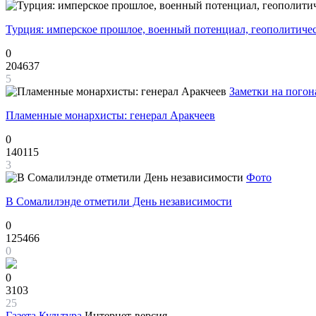
Турция: имперское прошлое, военный потенциал, геополитиче
0
204637
5
Заметки на погон
Пламенные монархисты: генерал Аракчеев
0
140115
3
Фото
В Сомалилэнде отметили День независимости
0
125466
0
0
3103
25
Газета
Культура
Интернет-версия