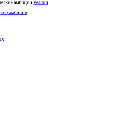
Реалии
ские амбиции
ах