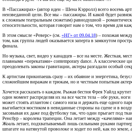
В «Пассажирах» (автор идеи – Шена Кэрролл) всего восемь ар
неизведанной цели. Все мы – пассажиры. И какой будет развяз
к сложным театральным сюжетам) равнодушной – романтические
относительности, которая говорит нам о том, что время для к
В этом смысле «Реверс» (см.
«НГ» от 09.04.18
) – похожая межд
том, как группа людей оказывается заперта в замкнутом прост
финала.
Но музыка, свет, видео у канадцев – все на месте. Жесткая, 
плавными «перекатами» contemporary dance. А классические цир
преодолевать законы гравитации, актеры разгадали особый секр
К артистам прикипаешь сразу – их обаяние и энергетика, безу
сложнейшим виражам и трюкам, но и честным попыткам актеров
Хочется рассказать о каждом. Рыжая бестия Фрея Уайлд крутит х
один момент распределяя их на все части тела – обе руки, ног
может стоять атлантом с самого низа и держать еще одного па
выгибается мостиком в невиданные стороны на сцене и в возду
засовывая их даже под футболку так, что один прыгает под ткан
Ренсбур – королева трапеции. Она летает между «качелями» нав
Жоаль летает, подхватываемый лишь сильными руками партнера
шпагате на натянутой проволоке и ходит по ней, как по земле,