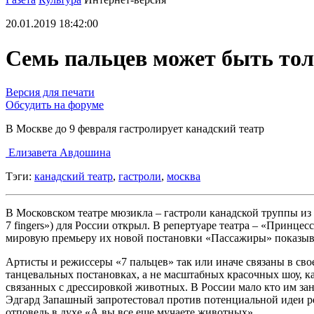
20.01.2019 18:42:00
Семь пальцев может быть тол
Версия для печати
Обсудить на форуме
В Москве до 9 февраля гастролирует канадский театр
Елизавета Авдошина
Тэги:
канадский театр
,
гастроли
,
москва
В Московском театре мюзикла – гастроли канадской труппы из
7 fingers») для России открыл. В репертуаре театра – «Принцес
мировую премьеру их новой постановки «Пассажиры» показыв
Артисты и режиссеры «7 пальцев» так или иначе связаны в св
танцевальных постановках, а не масштабных красочных шоу, ка
связанных с дрессировкой животных. В России мало кто им зани
Эдгард Запашный запротестовал против потенциальной идеи р
отповедь в духе «А вы все еще мучаете животных»…