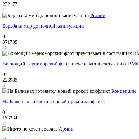
232177
11
Реалии
Борьба за мир до полной капитуляции
0
371785
18
Воюющий Черноморский флот преуспевает в состязаниях ВМФ
0
223985
4
Концепции
На Балканах готовится новый прокси-конфликт
0
153234
15
Армии