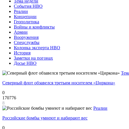
Тема недели
События НВО
Реалии
Концепции
Геополитика
Войны и конфликты
Армии
Вооружения
Спецслужбы
Колонка эксперта НВО
История
Заметки на погонах
Досье НВО
Тем
Северный флот обзавелся третьим носителем «Циркона»
0
170776
8
Реалии
Российские бомбы умнеют и набирают вес
0