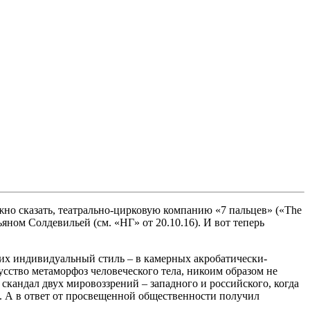
но сказать, театрально-цирковую компанию «7 пальцев» («The
ьяном Солдевильей (см. «НГ» от 20.10.16). И вот теперь
 их индивидуальный стиль – в камерных акробатически-
сство метаморфоз человеческого тела, никоим образом не
скандал двух мировоззрений – западного и российского, когда
 А в ответ от просвещенной общественности получил