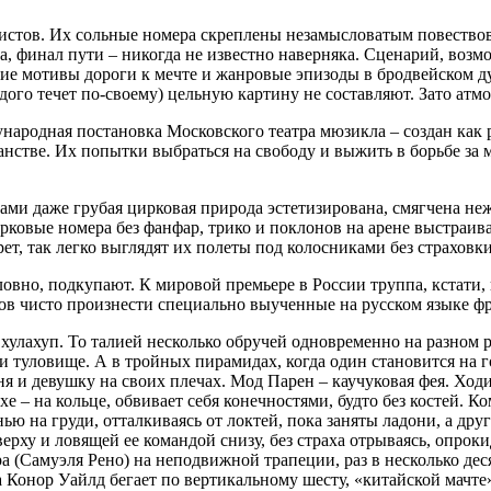
тистов. Их сольные номера скреплены незамысловатым повествов
ка, финал пути – никогда не известно наверняка. Сценарий, воз
 мотивы дороги к мечте и жанровые эпизоды в бродвейском дух
аждого течет по-своему) цельную картину не составляют. Зато а
ународная постановка Московского театра мюзикла – создан как 
ранстве. Их попытки выбраться на свободу и выжить в борьбе за
местами даже грубая цирковая природа эстетизирована, смягчена
ковые номера без фанфар, трико и поклонов на арене выстраиваю
ет, так легко выглядят их полеты под колосниками без страховки
словно, подкупают. К мировой премьере в России труппа, кстати
 чисто произнести специально выученные на русском языке фра
улахуп. То талией несколько обручей одновременно на разном рас
и и туловище. А в тройных пирамидах, когда один становится на 
рня и девушку на своих плечах. Мод Парен – каучуковая фея. Хо
хе – на кольце, обвивает себя конечностями, будто без костей. 
ью на груди, отталкиваясь от локтей, пока заняты ладони, а дру
ерху и ловящей ее командой снизу, без страха отрываясь, опроки
 (Самуэля Рено) на неподвижной трапеции, раз в несколько дес
 а Конор Уайлд бегает по вертикальному шесту, «китайской мачте