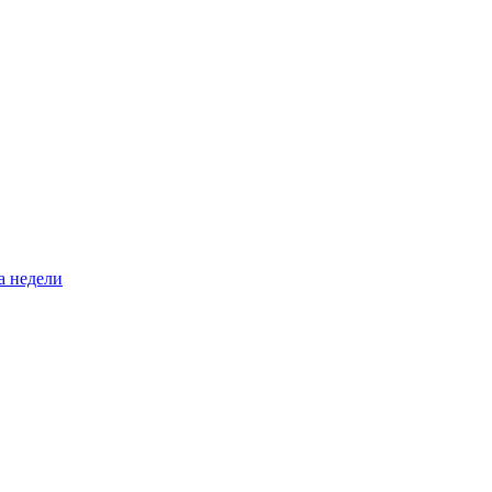
а недели