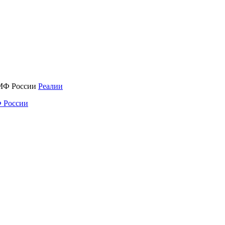
Реалии
 России