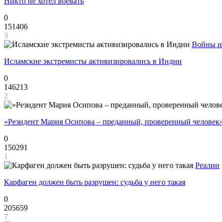
Никто не хотел воевать
0
151406
3
Войны и
Исламские экстремисты активизировались в Индии
0
146213
2
«Резидент Мария Осипова – преданный, проверенный человек
0
150291
1
Реалии
Карфаген должен быть разрушен: судьба у него такая
0
205659
7