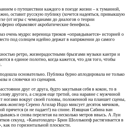
анием о путешествии каждого в поезде жизни – к туманной,
можно, оставит русскую публику (хочется надеяться, привыкшую
е (от игры с чемоданами до диалогов о теории
тмосферно обрамляют акробатические бенефисы.
раз очень мудро: вереница трюков «оправдывается» историей о
 место под солнцем идейно держат в напряжении до самого
 нежностью ретро, жизнерадостными брызгами музыки кантри и
тся в единое полотно, когда кажется, что для того, чтобы
.
, подошла основательно. Публика бурно аплодировала не только
зы и словечки из сценария.
стоянии друг от друга, будто закутывая себя в кокон, то в
голову другого, а следом еще третий, она наравне с мужчиной
дит ногами вокруг своей головы, положенной на планшет сцены,
Комик-жонглер Серено Агилар Иццо миксует десяток мячиков,
гой прячется (и не падает!) на спине. Изящная Сабина ван
дываясь и снова перелетая на несколько метров ввысь. А Луи
ятков секунд. «Канатоходец» Брин Шоллькопф растягивается в
», как по горизонтальной плоскости.