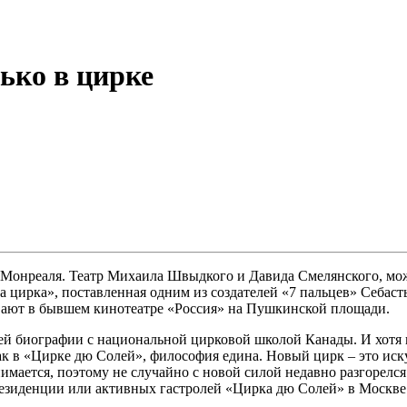
ько в цирке
 Монреаля. Театр Михаила Швыдкого и Давида Смелянского, мож
са цирка», поставленная одним из создателей «7 пальцев» Себаст
ают в бывшем кинотеатре «Россия» на Пушкинской площади.
оей биографии с национальной цирковой школой Канады. И хотя
к в «Цирке дю Солей», философия едина. Новый цирк – это иску
мается, поэтому не случайно с новой силой недавно разгорелся 
езиденции или активных гастролей «Цирка дю Солей» в Москве.