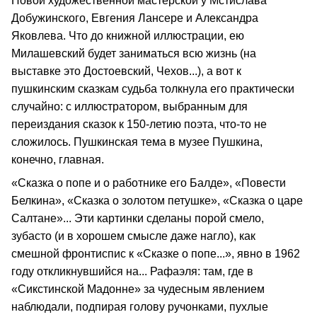
Новой художественной мастерской у Мстислава
Добужинского, Евгения Лансере и Александра
Яковлева. Что до книжной иллюстрации, ею
Милашевский будет заниматься всю жизнь (на
выставке это Достоевский, Чехов...), а вот к
пушкинским сказкам судьба толкнула его практически
случайно: с иллюстратором, выбранным для
переиздания сказок к 150-летию поэта, что-то не
сложилось. Пушкинская тема в музее Пушкина,
конечно, главная.
«Сказка о попе и о работнике его Балде», «Повести
Белкина», «Сказка о золотом петушке», «Сказка о царе
Салтане»... Эти картинки сделаны порой смело,
зубасто (и в хорошем смысле даже нагло), как
смешной фронтиспис к «Сказке о попе...», явно в 1962
году откликнувшийся на... Рафаэля: там, где в
«Сикстинской Мадонне» за чудесным явлением
наблюдали, подпирая голову ручонками, пухлые