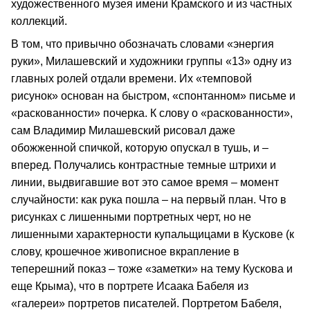
художественного музея имени Крамского и из частных
коллекций.
В том, что привычно обозначать словами «энергия
руки», Милашевский и художники группы «13» одну из
главных ролей отдали времени. Их «темповой
рисунок» основан на быстром, «спонтанном» письме и
«раскованности» почерка. К слову о «раскованности»,
сам Владимир Милашевский рисовал даже
обожженной спичкой, которую опускал в тушь, и –
вперед. Получались контрастные темные штрихи и
линии, выдвигавшие вот это самое время – момент
случайности: как рука пошла – на первый план. Что в
рисунках с лишенными портретных черт, но не
лишенными характерности купальщицами в Кускове (к
слову, крошечное живописное вкрапление в
теперешний показ – тоже «заметки» на тему Кускова и
еще Крыма), что в портрете Исаака Бабеля из
«галереи» портретов писателей. Портретом Бабеля,