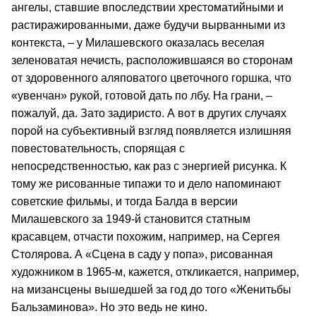
ангелы, ставшие впоследствии хрестоматийными и
растиражированными, даже будучи вырванными из
контекста, – у Милашевского оказалась веселая
зеленоватая нечисть, расположившаяся во сторонам
от здоровенного аляповатого цветочного горшка, что
«увенчан» рукой, готовой дать по лбу. На грани, –
пожалуй, да. Зато задиристо. А вот в других случаях
порой на субъективный взгляд появляется излишняя
повестовательность, спорящая с
непосредственностью, как раз с энергией рисунка. К
тому же рисованные типажи то и дело напоминают
советские фильмы, и тогда Балда в версии
Милашевского за 1949-й становится статным
красавцем, отчасти похожим, например, на Сергея
Столярова. А «Сцена в саду у попа», рисованная
художником в 1965-м, кажется, откликается, например,
на мизансцены вышедшей за год до того «Женитьбы
Бальзаминова». Но это ведь не кино.