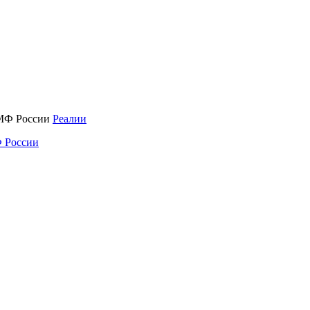
Реалии
 России