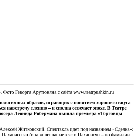
 Фото Геворга Арутюняна с сайта www.teatrpushkin.ru
иологичных образов, играющих с понятием хорошего вкуса
я навстречу тлению – и сполна отвечает эпохе. В Театре
одюсера Леонида Робермана вышла премьера «Торговцы
лексей Житковский. Спектакль идет под названием «Сделка»:
а Цаханассьян (она «превращается» в Цаханасян – по фамилии