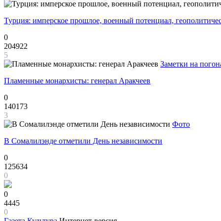
Турция: имперское прошлое, военный потенциал, геополитиче
0
204922
5
Заметки на погон
Пламенные монархисты: генерал Аракчеев
0
140173
3
Фото
В Сомалилэнде отметили День независимости
0
125634
0
0
4445
0
Газета
Культура
Интернет-версия