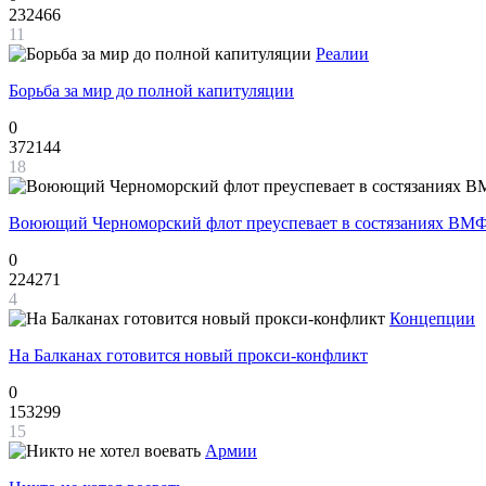
232466
11
Реалии
Борьба за мир до полной капитуляции
0
372144
18
Воюющий Черноморский флот преуспевает в состязаниях ВМФ
0
224271
4
Концепции
На Балканах готовится новый прокси-конфликт
0
153299
15
Армии