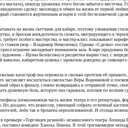
о магната), некогда уроженка этого богом забытого местечка. Г
невиданную сделку: миллиард в обмен на жизнь ее первой любви.
орый становится жертвенным агнцем в этой бесчеловечной сдел
тывать на жизнь скетчами для кабаре, поэтому узнаваемая стил
утки, и броская анекдотичность сюжета, мигрирующего к черно
, требует особого мастерства, и мастер-класс показывают кориф
 со стажем (мэр – Владимир Николенко). Однако «Сделка» пост
ктриса играючи завладевает вниманием зала. Кларе придумана бе
 художник – Ирэна Белоусова) и расцветки вырви глаз, с запре
 вавилон, кабаретная шляпка с ирокезом доведена до сияющего 
!
 сколько катастроф она пережила и сколько протезов ей пришит
о заставляет восхититься смелостью Веры Воронковой и посмеять
ый образ к финалу, словно возвращаясь к отправной точке, свое
крыть душевную боль, которую она скрывала, поплыв по волнам 
бенефисы (немаловажная часть жизни театра и его репертуара, 
 Но досадно, что режиссер, умеющий собрать отличный кастинг, 
олнителей, либо так и брошена нереализованной. И отсюда возни
и в премьере «Торговцев резиной» независимого театра Леонид
 поставил комедию Ханоха Левина. В этой трагикомедии неподр