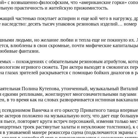
ой» с возвышенно-философским, что «американские горки» сопос
нальную практичность и житейскую прижимистость.
ащий частенько покупает аспирин и еще кой чего в нагрузку, дру
 наследство: десять тысяч упаковок резиновых изделий… номер 
шными людьми, но желание любви и тепла еще не покинуло их. Л
ажется, влюблены в свои скромные, почти мифические капитальц
елюбивые фантазии.
емых – похождениях с обязательным резиновым атрибутом, кото
ологизм игривого сюжета. Три актера выходят в смокингах пе
на глазах зрителей раскрывается с помощью бойких диалогов в 
баятельная Полина Кутепова, утонченный, музыкальный Виталий
 едкими репликами, жонглируют многозначительными паузами и,
, в то время как на словах разворачивается истинная вакханали
 псевдонимом Ванечка и его оркестр Приватного танца впервые 
ие актеров положено на музыкальную ноту, что дает еще большу
уя пьесе, повторяет круги встреч персонажей, изменяя только м
нцертных троек растянутые халаты и неуклюжие толстинки), к 
ая в узнаваемой манере режиссера сцена (подключаются экраны 
уходит в загробный мир и переговаривается с соседними мертве