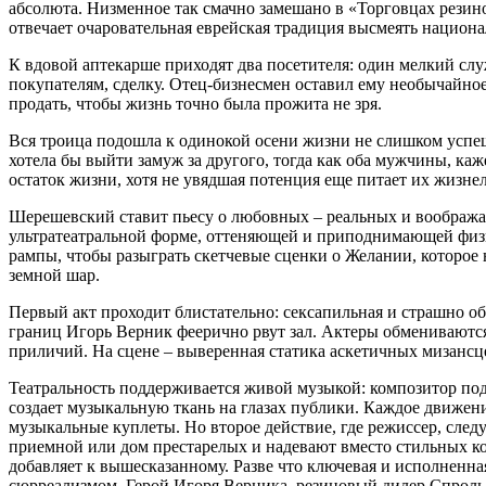
абсолюта. Низменное так смачно замешано в «Торговцах резин
отвечает очаровательная еврейская традиция высмеять нацио
К вдовой аптекарше приходят два посетителя: один мелкий служ
покупателям, сделку. Отец-бизнесмен оставил ему необычайное
продать, чтобы жизнь точно была прожита не зря.
Вся троица подошла к одинокой осени жизни не слишком успе
хотела бы выйти замуж за другого, тогда как оба мужчины, к
остаток жизни, хотя не увядшая потенция еще питает их жизн
Шерешевский ставит пьесу о любовных – реальных и вообража
ультратеатральной форме, оттеняющей и приподнимающей физи
рампы, чтобы разыграть скетчевые сценки о Желании, которое 
земной шар.
Первый акт проходит блистательно: сексапильная и страшно о
границ Игорь Верник феерично рвут зал. Актеры обмениваются
приличий. На сцене – выверенная статика аскетичных мизансцен
Театральность поддерживается живой музыкой: композитор под
создает музыкальную ткань на глазах публики. Каждое движен
музыкальные куплеты. Но второе действие, где режиссер, след
приемной или дом престарелых и надевают вместо стильных ко
добавляет к вышесказанному. Разве что ключевая и исполненн
сюрреализмом. Герой Игоря Верника, резиновый дилер Спроль, 