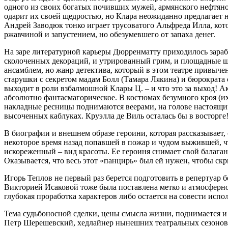
одного из своих богатых почивших мужей, армянского нефтяног
одарит их своей щедростью, но Клара неожиданно предлагает 
Андрей Заводюк тонко играет трусоватого Альфреда Илла, кот
ржавчиной и запустением, но обезумевшего от запаха денег.
На заре литературной карьеры Дюрренматту приходилось зараба
сколоченных декораций, и утрированный грим, и площадные ш
ансамблем, но жанр детектива, который в этом театре привычен
старушки с секретом мадам Болл (Тамара Лякина) и бюрократа
выходит в роли взбалмошной Клары Ц. – и что это за выход! А
абсолютно фантасмагорическое. В костюмах безумного кроя (их
накладные ресницы поднимаются веерами, на голове настоящий
высоченных каблуках. Круэлла де Виль осталась бы в восторге
В биографии и внешнем образе героини, которая рассказывает,
некоторое время назад попавшей в пожар и чудом выжившей, чт
искореженный – вид красоты. Ее героиня снимает свой балаганн
Оказывается, что весь этот «панцирь» был ей нужен, чтобы с
Игорь Теплов не первый раз берется подготовить в репертуар 
Викторией Исаковой тоже была поставлена метко и атмосферно.
глубокая проработка характеров либо остается на совести исп
Тема судьбоносной сделки, цены смысла жизни, поднимается 
Петр Шерешевский, хедлайнер нынешних театральных сезонов,