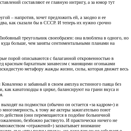
тавлений составляют ее главную интригу, а за юмор тут
гой – напротив, хочет предложить ей, а заодно и ее
два, как сказали бы в СССР. И теперь их нужно срочно
юбовный треугольник своеобразен: она влюблена в одного, но
ы куда больше, чем заняты сентиментальными планами на
рые порой описываются с балаганной откровенностью в
ред красным бархатным занавесом с манящими огоньками
раскидистую метафору жажды жизни, силы, которая движет весь
 Коваленко и забавный в своем амплуа истинного паяца без
 как канатоходцы в цирке, балансируют на грани вкуса и
я.
выходят на подмостки (обычно он остается «за кадром») и
ю многомерность, к тому же актеры зажигательно поют
есто действия (они перемещаются в подобие больничной
сожалению, безбожно растянуто. И практически ничего не
с множеством «отражений») захватывает внимание
цами, чьи «рты полны праха», но даже там он не забывает о