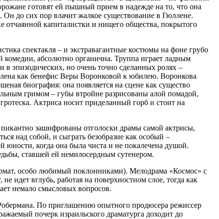
орожане готовят ей пышный прием в надежде на то, что она
 Он до сих пор влачит жалкое существование в Гюллене.
ке отчаянной капиталистки и нищего общества, покрытого
истика спектакля – и экстравагантные костюмы на фоне грубо
й комедии, абсолютно органична. Труппа играет ладным
еи в эпизодических, но очень точно сделанных ролях –
авлена как бенефис Веры Воронковой к юбилею. Воронкова
шеная биография: она появляется на сцене как существо
дельным гримом – губы втройне разрисованы алой помадой,
гротеска. Актриса носит приделанный горб и стоит на
о, пикантно зашифрованы отголоски драмы самой актрисы,
ся над собой, и сыграть безобразие как особый –
й юности, когда она была чиста и не покалечена душой.
судьбы, ставшей ей немилосердным сутенером.
формат, особо любимый поклонниками). Мелодрама «Космос» с
не идет вглубь, работая на поверхностном слое, тогда как
кает немало смысловых вопросов.
а Робермана. По приглашению опытного продюсера режиссер
ажаемый почерк израильского драматурга доходит до