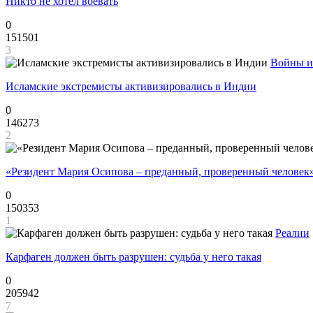
Никто не хотел воевать
0
151501
3
Войны и
Исламские экстремисты активизировались в Индии
0
146273
2
«Резидент Мария Осипова – преданный, проверенный человек
0
150353
1
Реалии
Карфаген должен быть разрушен: судьба у него такая
0
205942
7