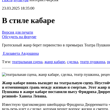
23.03.2025 18:35:00
В стиле кабаре
Версия для печати
Обсудить на форуме
Гротескный жанр берет первенство в премьерах Театра Пушкин
Елизавета Авдошина
Тэги:
театральная сцена
,
жанр кабаре
,
сделка
,
театр пушкина
,
р
Жанр кабаре вновь выходит на театральную сцену. Неустой
и отменяющих грань между жизнью и смертью. Этот жанр пок
Пушкина в жанре кабаре поставили пьесу Фридриха Дюррен
резиной» Ханоха Левина.
Известную трагикомедию швейцарца Фридриха Дюрренматта «Ви
ведь речь идет о сделке, которая решит вопрос жизни и смер