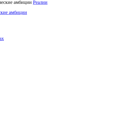
Реалии
ские амбиции
ах