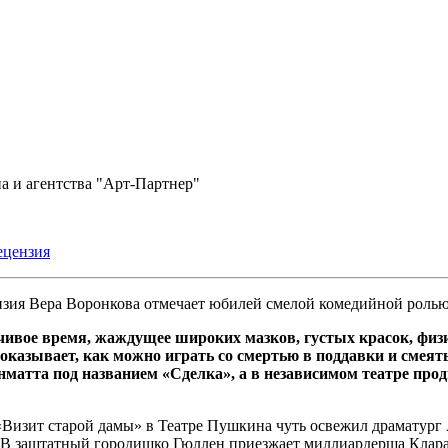
а и агентства "Арт-Партнер"
ецензия
Вера Воронкова отмечает юбилей смелой комедийной ролью.
чивое время, жаждущее широких мазков, густых красок, физ
азывает, как можно играть со смертью в поддавки и смеятьс
матта под названием «Сделка», а в независимом театре пр
зит старой дамы» в Театре Пушкина чуть освежил драматург А
ти. В заштатный городишко Гюллен приезжает миллиардерша Клар