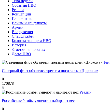
Тема недели
События НВО
Реалии
Концепции
Геополитика
Войны и конфликты
Армии
Вооружения
Спецслужбы
Колонка эксперта НВО
История
Заметки на погонах
Досье НВО
Тем
Северный флот обзавелся третьим носителем «Циркона»
0
170878
8
Реалии
Российские бомбы умнеют и набирают вес
0