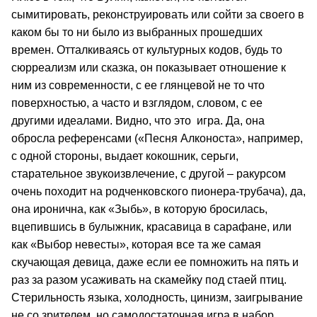
сымитировать, реконструировать или сойти за своего в
каком бы то ни было из выбранных прошедших
времен. Отталкиваясь от культурных кодов, будь то
сюрреализм или сказка, он показывает отношение к
ним из современности, с ее глянцевой не то что
поверхностью, а часто и взглядом, словом, с ее
другими идеалами. Видно, что это игра. Да, она
обросла референсами («Песня Алконоста», например,
с одной стороны, выдает кокошник, серьги,
старательное звукоизвлечение, с другой – ракурсом
очень походит на родченковского пионера-трубача), да,
она иронична, как «Зыбь», в которую бросилась,
вцепившись в булыжник, красавица в сарафане, или
как «Выбор невесты», которая все та же самая
скучающая девица, даже если ее помножить на пять и
раз за разом усаживать на скамейку под стаей птиц.
Стерильность языка, холодность, цинизм, заигрывание
не со зрителем, но самодостаточная игра в набор