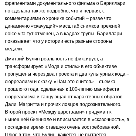
фрагментами документального фильма о Бариллари,
но сделана так же подробно, что и первая, с
комментариями о хронике событий – разве что
динамично «скачущий» масштаб снимков прежней
dolce vita тут отменен, а в кадрах трупы. Бариллари
показывает, что у истории есть разные стороны
медали.
Дмитрий Булин реальность не фиксирует, а
трансформирует. «Мода и стиль» в его объективе
пропущены через два проекта и два культурных кода –
сюрреализм и сказку. «Нам это снится» – съемка
прошлого года, сделанная к 100-летию манифеста
сюрреализма и танцующая от характерных образов
Дали, Магритта и прочих ловцов подсознательного.
Второй проект «Между царствами» придуман к
нынешней биеннале и вписывается в «сказочность», в
последнее время ставшую очень востребованной.
Плюс в том, что Булин, кажется, не пытается