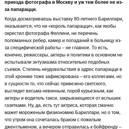
приезда фотографа в Москву и уж тем более не из-
за папарацци.
Когда досматриваешь выставку 80-летнего Бариллари,
оказывается, что ни «король папарацци», как якобы
окрестил фотографа Феллини, ни перечень
поломанных ребер, камер и попаданий в больницу из-
за специфической работы – не главное. То есть,
конечно, режиссеры, актеры и политики в основном не
испытывали энтузиазма относительно подобных
съемок. Степень неудовольствия в адрес папарацци в
этой хронике тоже зафиксирована – его коллегами, но
в сущности то, что сейчас привезено светского,
выглядит весьма невинным, порой курьезным, как
актеры и водитель такси, закрывающиеся от вспышек
газетками. Ну, да, есть тут актриса, которая смачно
мажет мороженым физиономию Бариллари, но о том,
что утром она сочеталась браком с пожилым
джентльменом, а вечером отправилась к бойфренду –